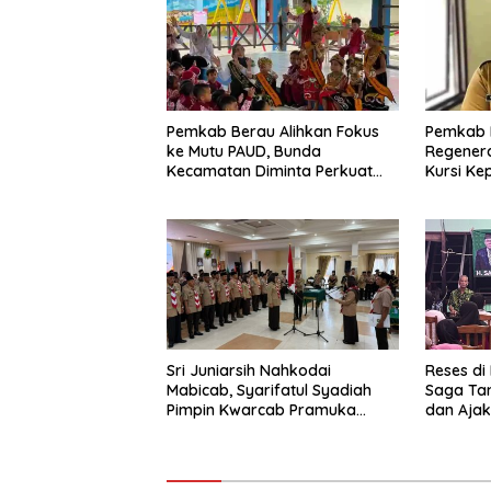
Pemkab Berau Alihkan Fokus
Pemkab 
ke Mutu PAUD, Bunda
Regenera
Kecamatan Diminta Perkuat
Kursi Ke
Pengawasan
Sri Juniarsih Nahkodai
Reses di
Mabicab, Syarifatul Syadiah
Saga Ta
Pimpin Kwarcab Pramuka
dan Ajak
Berau 2026–2031
Sikapi E