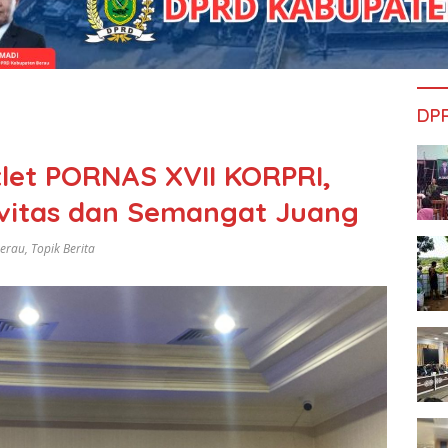
DP
let PORNAS XVII KORPRI,
ivitas dan Semangat Juang
Berau
,
Topik Berita