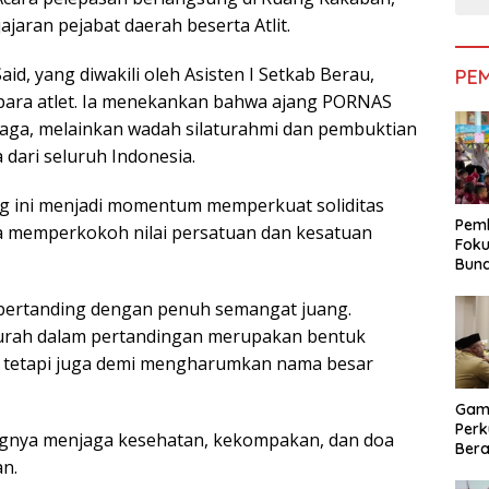
ajaran pejabat daerah beserta Atlit.
d, yang diwakili oleh Asisten I Setkab Berau,
PE
ara atlet. Ia menekankan bahwa ajang PORNAS
aga, melainkan wadah silaturahmi dan pembuktian
dari seluruh Indonesia.
ang ini menjadi momentum memperkuat soliditas
Pemk
a memperkokoh nilai persatuan dan kesatuan
Foku
Bun
Dimi
Pen
r bertanding dengan penuh semangat juang.
curah dalam pertandingan merupakan bentuk
i, tetapi juga demi mengharumkan nama besar
Gam
Perk
tingnya menjaga kesehatan, kekompakan, dan doa
Bera
n.
Bera
Pem