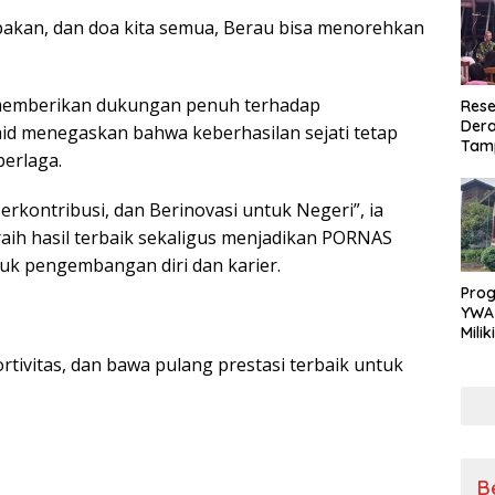
akan, dan doa kita semua, Berau bisa menorehkan
 memberikan dukungan penuh terhadap
Rese
Dera
aid menegaskan bahwa keberhasilan sejati tetap
Tamp
berlaga.
War
Masy
Sikap
kontribusi, dan Berinovasi untuk Negeri”, ia
Ang
raih hasil terbaik sekaligus menjadikan PORNAS
uk pengembangan diri dan karier.
Pro
YWA
Mili
Aman
ortivitas, dan bawa pulang prestasi terbaik untuk
Nya
B