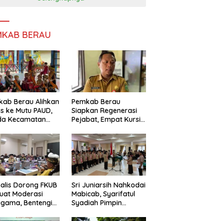
MKAB BERAU
ab Berau Alihkan
Pemkab Berau
s ke Mutu PAUD,
Siapkan Regenerasi
da Kecamatan
Pejabat, Empat Kursi
nta Perkuat
Kepala OPD Segera
gawasan
Diisi
alis Dorong FKUB
Sri Juniarsih Nahkodai
uat Moderasi
Mabicab, Syarifatul
gama, Bentengi
Syadiah Pimpin
u dari Paham
Kwarcab Pramuka
ecah Persatuan
Berau 2026–2031