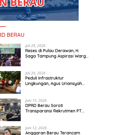
RD BERAU
Juli 29, 2026
Reses di Pulau Derawan, H.
Saga Tampung Aspirasi Warga
dan Ajak Masyarakat Bijak
Sikapi Efisiensi Anggaran
Juli 29, 2026
Peduli Infrastruktur
Lingkungan, Agus Uriansyah
Bantu Material Perbaikan Jalan
di Gang Angsa
Juni 15, 2026
DPRD Berau Soroti
Transparansi Rekrutmen PT
PAMA, Data Tenaga Kerja Lokal
Dipertanyakan
Juni 12, 2026
Anggaran Berau Terancam