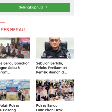
Persatuan
Selengkapnya
LRES BERAU
es Berau Bongkar
Sebulan Berlalu,
ngan Sabu 8
Pelaku Penikaman
gram,
Pemilik Rumah di
ndalikan Napi
Tanjung Redeb Masih
 Dalam Lapas
Diburu Polisi
akan
Polair Polres
Polres Berau
au Pasang
Luncurkan Desk