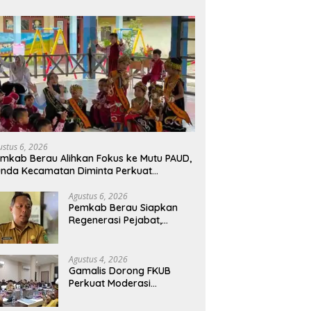
ustus 6, 2026
mkab Berau Alihkan Fokus ke Mutu PAUD,
nda Kecamatan Diminta Perkuat
engawasan
Agustus 6, 2026
Pemkab Berau Siapkan
Regenerasi Pejabat,
Empat Kursi Kepala OPD
Segera Diisi
Agustus 4, 2026
Gamalis Dorong FKUB
Perkuat Moderasi
Beragama, Bentengi Berau
dari Paham Pemecah