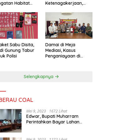
ngatan Habitat
Ketenagakerjaan,
ya
Sengketa Buruh
Didorong Tuntas
Lewat Mediasi
aket Sabu Disita,
Damai di Meja
 di Gunung Tabur
Mediasi, Kasus
uk Polisi
Penganiayaan di
Gunung Tabur
Diselesaikan Lewat
Restorative Justice
Selengkapnya
 BERAU COAL
Mei 9, 2023
1672 Lihat
Edwar, Bupati Muharram
Perintahkan Bayar Lahan
Warga
Mei 9, 2023
1272 Lihat