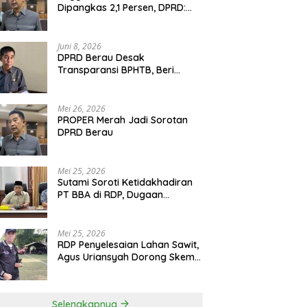
Dipangkas 2,1 Persen, DPRD:
Program Monumental Harus
Ditunda
Juni 8, 2026
DPRD Berau Desak
Transparansi BPHTB, Beri
Tenggat Sepekan untuk
Penyelesaian Polemik
Mei 26, 2026
PROPER Merah Jadi Sorotan
DPRD Berau
Mei 25, 2026
Sutami Soroti Ketidakhadiran
PT BBA di RDP, Dugaan
Permainan Oknum Menguat
Mei 25, 2026
RDP Penyelesaian Lahan Sawit,
Agus Uriansyah Dorong Skema
Tali Asih untuk Cari Jalan
Tengah
Selengkapnya