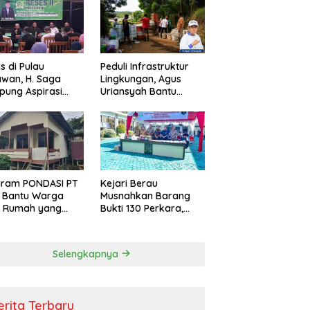
s di Pulau
Peduli Infrastruktur
wan, H. Saga
Lingkungan, Agus
ung Aspirasi
Uriansyah Bantu
ga dan Ajak
Material Perbaikan
arakat Bijak
Jalan di Gang Angsa
i Efisiensi
garan
gram PONDASI PT
Kejari Berau
 Bantu Warga
Musnahkan Barang
ki Rumah yang
Bukti 130 Perkara,
, Sehat, dan
Kasus Narkotika
man
Masih Mendominasi
Selengkapnya
erita Terbaru