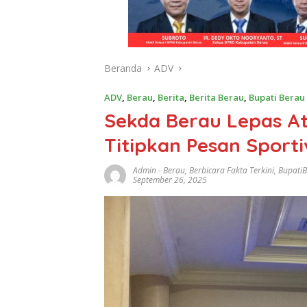
Beranda
ADV
ADV
,
Berau
,
Berita
,
Berita Berau
,
Bupati Berau
Sekda Berau Lepas At
Titipkan Pesan Sport
Admin
-
Berau
,
Berbicara Fakta Terkini
,
Bupati
September 26, 2025