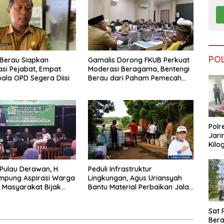
PO
Berau Siapkan
Gamalis Dorong FKUB Perkuat
si Pejabat, Empat
Moderasi Beragama, Bentengi
pala OPD Segera Diisi
Berau dari Paham Pemecah
Persatuan
Polr
Jari
Kilo
Dike
dari
 Pulau Derawan, H.
Peduli Infrastruktur
Tar
mpung Aspirasi Warga
Lingkungan, Agus Uriansyah
 Masyarakat Bijak
Bantu Material Perbaikan Jalan
fisiensi Anggaran
di Gang Angsa
Sat 
Ber