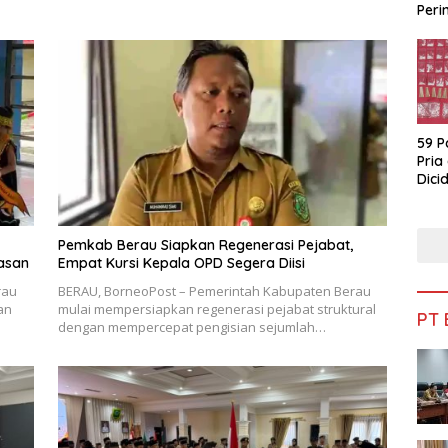
Peri
Bua
59 P
Pria
Dicid
Pemkab Berau Siapkan Regenerasi Pejabat,
asan
Empat Kursi Kepala OPD Segera Diisi
rau
BERAU, BorneoPost – Pemerintah Kabupaten Berau
an
mulai mempersiapkan regenerasi pejabat struktural
PT
dengan mempercepat pengisian sejumlah…