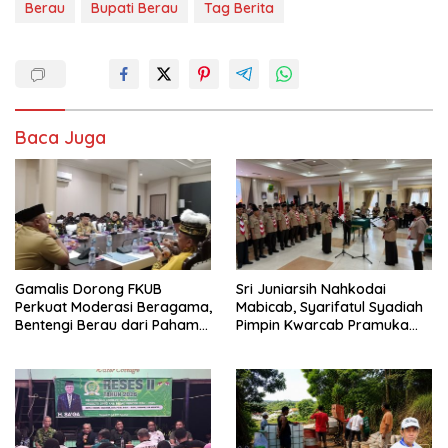
Berau
Bupati Berau
Tag Berita
Baca Juga
Gamalis Dorong FKUB
Sri Juniarsih Nahkodai
Perkuat Moderasi Beragama,
Mabicab, Syarifatul Syadiah
Bentengi Berau dari Paham
Pimpin Kwarcab Pramuka
Pemecah Persatuan
Berau 2026–2031