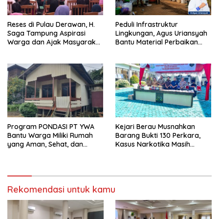
Reses di Pulau Derawan, H.
Peduli Infrastruktur
Saga Tampung Aspirasi
Lingkungan, Agus Uriansyah
Warga dan Ajak Masyarakat
Bantu Material Perbaikan
Bijak Sikapi Efisiensi
Jalan di Gang Angsa
Anggaran
Program PONDASI PT YWA
Kejari Berau Musnahkan
Bantu Warga Miliki Rumah
Barang Bukti 130 Perkara,
yang Aman, Sehat, dan
Kasus Narkotika Masih
Nyaman
Mendominasi
Rekomendasi untuk kamu