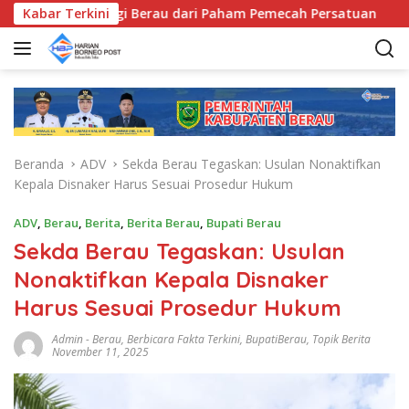
L
Bentengi Berau dari Paham Pemecah Persatuan
Kabar Terkini
Sri Jun
a
n
g
s
u
n
g
Beranda
ADV
Sekda Berau Tegaskan: Usulan Nonaktifkan
k
Kepala Disnaker Harus Sesuai Prosedur Hukum
e
k
ADV
,
Berau
,
Berita
,
Berita Berau
,
Bupati Berau
o
Sekda Berau Tegaskan: Usulan
n
t
Nonaktifkan Kepala Disnaker
e
Harus Sesuai Prosedur Hukum
n
Admin
-
Berau
,
Berbicara Fakta Terkini
,
BupatiBerau
,
Topik Berita
November 11, 2025