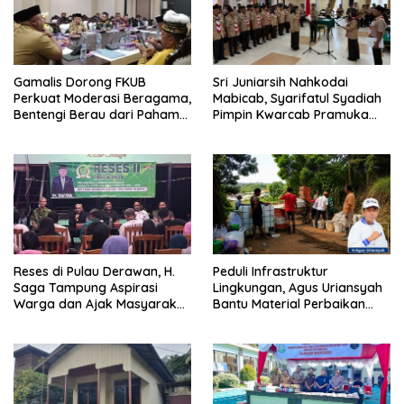
Gamalis Dorong FKUB
Sri Juniarsih Nahkodai
Perkuat Moderasi Beragama,
Mabicab, Syarifatul Syadiah
Bentengi Berau dari Paham
Pimpin Kwarcab Pramuka
Pemecah Persatuan
Berau 2026–2031
Reses di Pulau Derawan, H.
Peduli Infrastruktur
Saga Tampung Aspirasi
Lingkungan, Agus Uriansyah
Warga dan Ajak Masyarakat
Bantu Material Perbaikan
Bijak Sikapi Efisiensi
Jalan di Gang Angsa
Anggaran