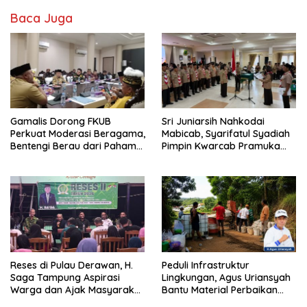
Baca Juga
Gamalis Dorong FKUB
Sri Juniarsih Nahkodai
Perkuat Moderasi Beragama,
Mabicab, Syarifatul Syadiah
Bentengi Berau dari Paham
Pimpin Kwarcab Pramuka
Pemecah Persatuan
Berau 2026–2031
Reses di Pulau Derawan, H.
Peduli Infrastruktur
Saga Tampung Aspirasi
Lingkungan, Agus Uriansyah
Warga dan Ajak Masyarakat
Bantu Material Perbaikan
Bijak Sikapi Efisiensi
Jalan di Gang Angsa