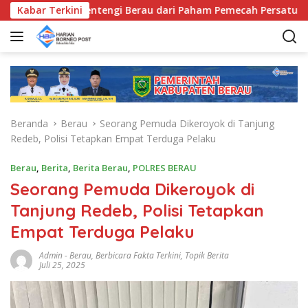
L
Beragama, Bentengi Berau dari Paham Pemecah Persatuan
Kabar Terkini
a
n
g
s
u
n
g
Beranda
Berau
Seorang Pemuda Dikeroyok di Tanjung
k
Redeb, Polisi Tetapkan Empat Terduga Pelaku
e
k
Berau
,
Berita
,
Berita Berau
,
POLRES BERAU
o
Seorang Pemuda Dikeroyok di
n
t
Tanjung Redeb, Polisi Tetapkan
e
Empat Terduga Pelaku
n
Admin
-
Berau
,
Berbicara Fakta Terkini
,
Topik Berita
Juli 25, 2025