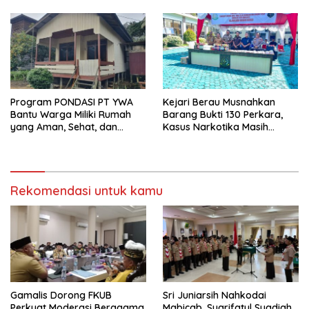
Anggaran
Program PONDASI PT YWA
Kejari Berau Musnahkan
Bantu Warga Miliki Rumah
Barang Bukti 130 Perkara,
yang Aman, Sehat, dan
Kasus Narkotika Masih
Nyaman
Mendominasi
Rekomendasi untuk kamu
Gamalis Dorong FKUB
Sri Juniarsih Nahkodai
Perkuat Moderasi Beragama,
Mabicab, Syarifatul Syadiah