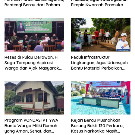
Bentengi Berau dari Paham
Pimpin Kwarcab Pramuka
Pemecah Persatuan
Berau 2026–2031
Reses di Pulau Derawan, H.
Peduli Infrastruktur
Saga Tampung Aspirasi
Lingkungan, Agus Uriansyah
Warga dan Ajak Masyarakat
Bantu Material Perbaikan
Bijak Sikapi Efisiensi
Jalan di Gang Angsa
Anggaran
Program PONDASI PT YWA
Kejari Berau Musnahkan
Bantu Warga Miliki Rumah
Barang Bukti 130 Perkara,
yang Aman, Sehat, dan
Kasus Narkotika Masih