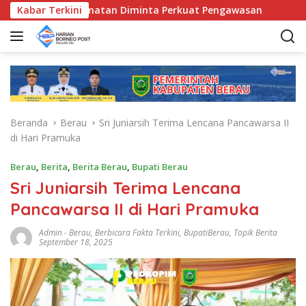
L
nda Kecamatan Diminta Perkuat Pengawasan
Kabar Terkini
Pemkab Be
a
n
g
s
u
n
g
Beranda
Berau
Sri Juniarsih Terima Lencana Pancawarsa II
k
di Hari Pramuka
e
k
Berau
,
Berita
,
Berita Berau
,
Bupati Berau
o
Sri Juniarsih Terima Lencana
n
t
Pancawarsa II di Hari Pramuka
e
n
Admin
-
Berau
,
Berbicara Fakta Terkini
,
BupatiBerau
,
Topik Berita
September 18, 2025