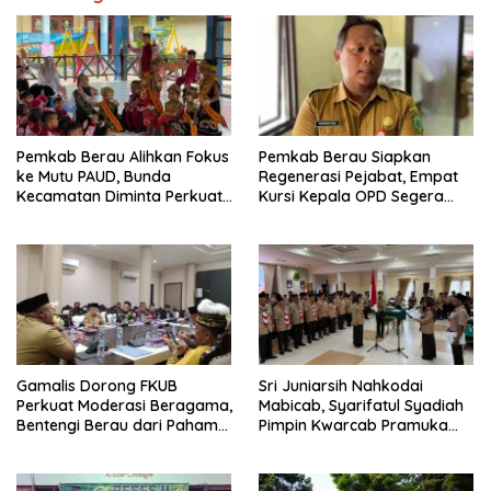
Pemkab Berau Alihkan Fokus
Pemkab Berau Siapkan
ke Mutu PAUD, Bunda
Regenerasi Pejabat, Empat
Kecamatan Diminta Perkuat
Kursi Kepala OPD Segera
Pengawasan
Diisi
Gamalis Dorong FKUB
Sri Juniarsih Nahkodai
Perkuat Moderasi Beragama,
Mabicab, Syarifatul Syadiah
Bentengi Berau dari Paham
Pimpin Kwarcab Pramuka
Pemecah Persatuan
Berau 2026–2031