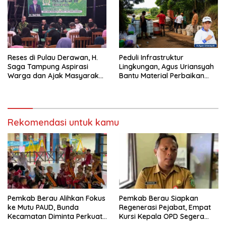
Reses di Pulau Derawan, H.
Peduli Infrastruktur
Saga Tampung Aspirasi
Lingkungan, Agus Uriansyah
Warga dan Ajak Masyarakat
Bantu Material Perbaikan
Bijak Sikapi Efisiensi
Jalan di Gang Angsa
Anggaran
Rekomendasi untuk kamu
Pemkab Berau Alihkan Fokus
Pemkab Berau Siapkan
ke Mutu PAUD, Bunda
Regenerasi Pejabat, Empat
Kecamatan Diminta Perkuat
Kursi Kepala OPD Segera
Pengawasan
Diisi