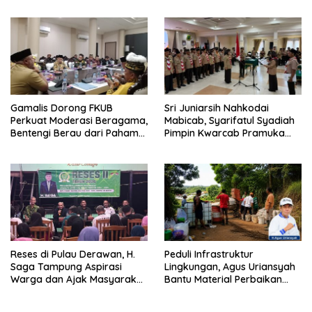
Gamalis Dorong FKUB
Sri Juniarsih Nahkodai
Perkuat Moderasi Beragama,
Mabicab, Syarifatul Syadiah
Bentengi Berau dari Paham
Pimpin Kwarcab Pramuka
Pemecah Persatuan
Berau 2026–2031
Reses di Pulau Derawan, H.
Peduli Infrastruktur
Saga Tampung Aspirasi
Lingkungan, Agus Uriansyah
Warga dan Ajak Masyarakat
Bantu Material Perbaikan
Bijak Sikapi Efisiensi
Jalan di Gang Angsa
Anggaran