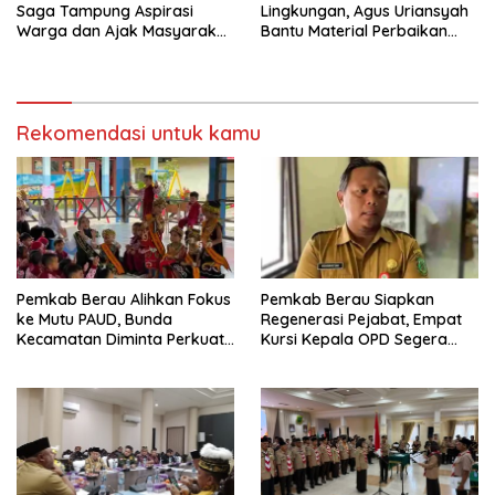
Saga Tampung Aspirasi
Lingkungan, Agus Uriansyah
Warga dan Ajak Masyarakat
Bantu Material Perbaikan
Bijak Sikapi Efisiensi
Jalan di Gang Angsa
Anggaran
Rekomendasi untuk kamu
Pemkab Berau Alihkan Fokus
Pemkab Berau Siapkan
ke Mutu PAUD, Bunda
Regenerasi Pejabat, Empat
Kecamatan Diminta Perkuat
Kursi Kepala OPD Segera
Pengawasan
Diisi