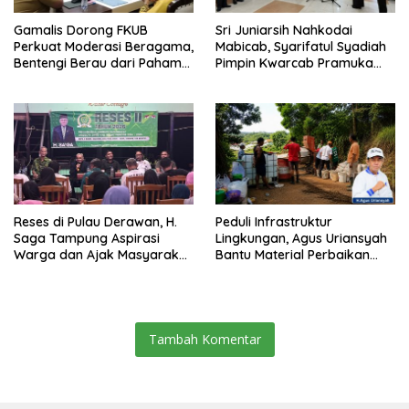
Gamalis Dorong FKUB
Sri Juniarsih Nahkodai
Perkuat Moderasi Beragama,
Mabicab, Syarifatul Syadiah
Bentengi Berau dari Paham
Pimpin Kwarcab Pramuka
Pemecah Persatuan
Berau 2026–2031
Reses di Pulau Derawan, H.
Peduli Infrastruktur
Saga Tampung Aspirasi
Lingkungan, Agus Uriansyah
Warga dan Ajak Masyarakat
Bantu Material Perbaikan
Bijak Sikapi Efisiensi
Jalan di Gang Angsa
Anggaran
Tambah Komentar