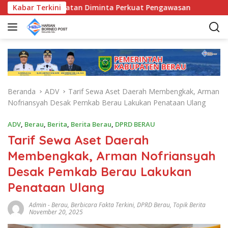
L
nda Kecamatan Diminta Perkuat Pengawasan
Kabar Terkini
Pemkab Be
a
n
g
s
u
n
g
Beranda
ADV
Tarif Sewa Aset Daerah Membengkak, Arman
k
Nofriansyah Desak Pemkab Berau Lakukan Penataan Ulang
e
k
ADV
,
Berau
,
Berita
,
Berita Berau
,
DPRD BERAU
o
Tarif Sewa Aset Daerah
n
t
Membengkak, Arman Nofriansyah
e
Desak Pemkab Berau Lakukan
n
Penataan Ulang
Admin
-
Berau
,
Berbicara Fakta Terkini
,
DPRD Berau
,
Topik Berita
November 20, 2025