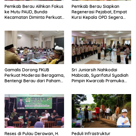
Pemkab Berau Alihkan Fokus
Pemkab Berau Siapkan
ke Mutu PAUD, Bunda
Regenerasi Pejabat, Empat
Kecamatan Diminta Perkuat
Kursi Kepala OPD Segera
Pengawasan
Diisi
Gamalis Dorong FKUB
Sri Juniarsih Nahkodai
Perkuat Moderasi Beragama,
Mabicab, Syarifatul Syadiah
Bentengi Berau dari Paham
Pimpin Kwarcab Pramuka
Pemecah Persatuan
Berau 2026–2031
Reses di Pulau Derawan, H.
Peduli Infrastruktur