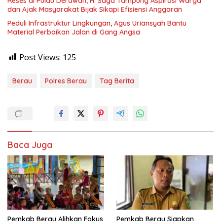
Reses di Pulau Derawan, H. Saga Tampung Aspirasi Warga
dan Ajak Masyarakat Bijak Sikapi Efisiensi Anggaran
Peduli Infrastruktur Lingkungan, Agus Uriansyah Bantu
Material Perbaikan Jalan di Gang Angsa
Post Views:
125
Berau
Polres Berau
Tag Berita
Baca Juga
Pemkab Berau Alihkan Fokus
Pemkab Berau Siapkan