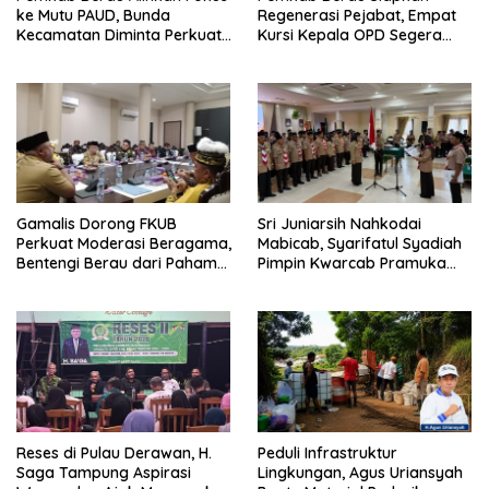
ke Mutu PAUD, Bunda
Regenerasi Pejabat, Empat
Kecamatan Diminta Perkuat
Kursi Kepala OPD Segera
Pengawasan
Diisi
Gamalis Dorong FKUB
Sri Juniarsih Nahkodai
Perkuat Moderasi Beragama,
Mabicab, Syarifatul Syadiah
Bentengi Berau dari Paham
Pimpin Kwarcab Pramuka
Pemecah Persatuan
Berau 2026–2031
Reses di Pulau Derawan, H.
Peduli Infrastruktur
Saga Tampung Aspirasi
Lingkungan, Agus Uriansyah