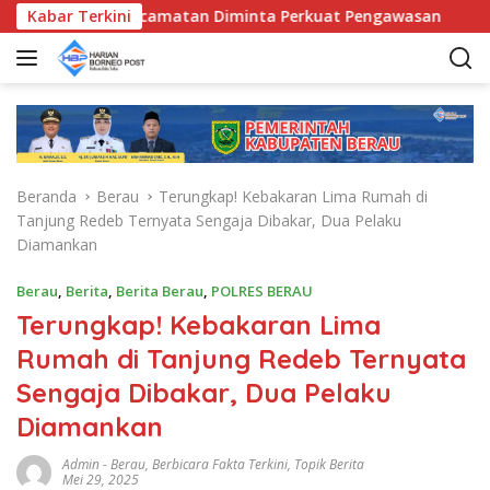
L
Bunda Kecamatan Diminta Perkuat Pengawasan
Kabar Terkini
Pemkab 
a
n
g
s
u
n
g
Beranda
Berau
Terungkap! Kebakaran Lima Rumah di
k
Tanjung Redeb Ternyata Sengaja Dibakar, Dua Pelaku
e
Diamankan
k
o
Berau
,
Berita
,
Berita Berau
,
POLRES BERAU
n
Terungkap! Kebakaran Lima
t
e
Rumah di Tanjung Redeb Ternyata
n
Sengaja Dibakar, Dua Pelaku
Diamankan
Admin
-
Berau
,
Berbicara Fakta Terkini
,
Topik Berita
Mei 29, 2025