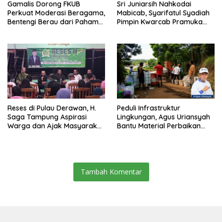
Gamalis Dorong FKUB
Sri Juniarsih Nahkodai
Perkuat Moderasi Beragama,
Mabicab, Syarifatul Syadiah
Bentengi Berau dari Paham
Pimpin Kwarcab Pramuka
Pemecah Persatuan
Berau 2026–2031
Reses di Pulau Derawan, H.
Peduli Infrastruktur
Saga Tampung Aspirasi
Lingkungan, Agus Uriansyah
Warga dan Ajak Masyarakat
Bantu Material Perbaikan
Bijak Sikapi Efisiensi
Jalan di Gang Angsa
Anggaran
Tambah Komentar