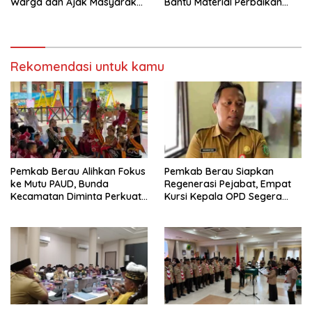
Warga dan Ajak Masyarakat
Bantu Material Perbaikan
Bijak Sikapi Efisiensi
Jalan di Gang Angsa
Anggaran
Rekomendasi untuk kamu
Pemkab Berau Alihkan Fokus
Pemkab Berau Siapkan
ke Mutu PAUD, Bunda
Regenerasi Pejabat, Empat
Kecamatan Diminta Perkuat
Kursi Kepala OPD Segera
Pengawasan
Diisi