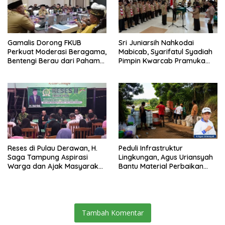
Gamalis Dorong FKUB
Sri Juniarsih Nahkodai
Perkuat Moderasi Beragama,
Mabicab, Syarifatul Syadiah
Bentengi Berau dari Paham
Pimpin Kwarcab Pramuka
Pemecah Persatuan
Berau 2026–2031
Reses di Pulau Derawan, H.
Peduli Infrastruktur
Saga Tampung Aspirasi
Lingkungan, Agus Uriansyah
Warga dan Ajak Masyarakat
Bantu Material Perbaikan
Bijak Sikapi Efisiensi
Jalan di Gang Angsa
Anggaran
Tambah Komentar