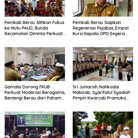
Pemkab Berau Alihkan Fokus
Pemkab Berau Siapkan
ke Mutu PAUD, Bunda
Regenerasi Pejabat, Empat
Kecamatan Diminta Perkuat
Kursi Kepala OPD Segera
Pengawasan
Diisi
Gamalis Dorong FKUB
Sri Juniarsih Nahkodai
Perkuat Moderasi Beragama,
Mabicab, Syarifatul Syadiah
Bentengi Berau dari Paham
Pimpin Kwarcab Pramuka
Pemecah Persatuan
Berau 2026–2031