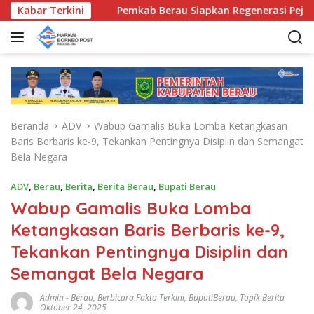
L
awasan
Kabar Terkini
Pemkab Berau Siapkan Regenerasi Pejabat, Empat
a
n
g
s
u
n
g
Beranda
ADV
Wabup Gamalis Buka Lomba Ketangkasan
k
Baris Berbaris ke-9, Tekankan Pentingnya Disiplin dan Semangat
e
Bela Negara
k
o
ADV
,
Berau
,
Berita
,
Berita Berau
,
Bupati Berau
n
Wabup Gamalis Buka Lomba
t
e
Ketangkasan Baris Berbaris ke-9,
n
Tekankan Pentingnya Disiplin dan
Semangat Bela Negara
Admin
-
Berau
,
Berbicara Fakta Terkini
,
BupatiBerau
,
Topik Berita
Oktober 24, 2025