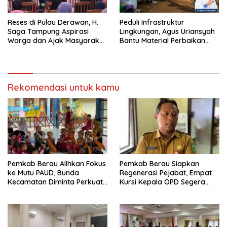
Reses di Pulau Derawan, H.
Peduli Infrastruktur
Saga Tampung Aspirasi
Lingkungan, Agus Uriansyah
Warga dan Ajak Masyarakat
Bantu Material Perbaikan
Bijak Sikapi Efisiensi
Jalan di Gang Angsa
Anggaran
Rekomendasi untuk kamu
Pemkab Berau Alihkan Fokus
Pemkab Berau Siapkan
ke Mutu PAUD, Bunda
Regenerasi Pejabat, Empat
Kecamatan Diminta Perkuat
Kursi Kepala OPD Segera
Pengawasan
Diisi