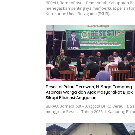
BERAU, BorneoPost – Pemerintah Kabupaten Be
menegaskan pentingnya memperkuat peran Fo
Kerukunan Umat Beragama (FKUB)…
Reses di Pulau Derawan, H. Saga Tampung
Aspirasi Warga dan Ajak Masyarakat Bijak
Sikapi Efisiensi Anggaran
BERAU, BorneoPost – Anggota DPRD Berau, H. Sa
menggelar Reses II Tahun 2026 di Kampung Pul