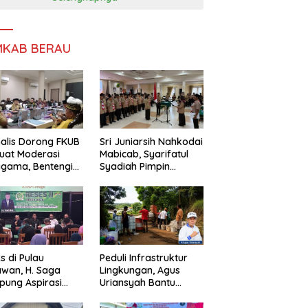
MKAB BERAU
alis Dorong FKUB
Sri Juniarsih Nahkodai
uat Moderasi
Mabicab, Syarifatul
gama, Bentengi
Syadiah Pimpin
u dari Paham
Kwarcab Pramuka
ecah Persatuan
Berau 2026–2031
s di Pulau
Peduli Infrastruktur
wan, H. Saga
Lingkungan, Agus
ung Aspirasi
Uriansyah Bantu
ga dan Ajak
Material Perbaikan
arakat Bijak
Jalan di Gang Angsa