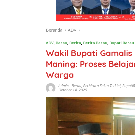
Beranda
ADV
ADV
,
Berau
,
Berita
,
Berita Berau
,
Bupati Berau
Wakil Bupati Gamalis T
Maning: Proses Belaj
Warga
Admin
-
Berau
,
Berbicara Fakta Terkini
,
Bupati
Oktober 14, 2025