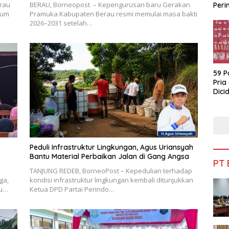
rau
BERAU, Borneopost – Kepengurusan baru Gerakan
Peri
rum
Pramuka Kabupaten Berau resmi memulai masa bakti
Bua
2026–2031 setelah…
59 P
Pria
Dicid
Peduli Infrastruktur Lingkungan, Agus Uriansyah
Bantu Material Perbaikan Jalan di Gang Angsa
PT
TANJUNG REDEB, BorneoPost – Kepedulian terhadap
ga,
kondisi infrastruktur lingkungan kembali ditunjukkan
au…
Ketua DPD Partai Perindo…