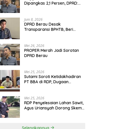
Dipangkas 2,1 Persen, DPRD:
Program Monumental Harus
Ditunda
Juni 8, 2026
DPRD Berau Desak
Transparansi BPHTB, Beri
Tenggat Sepekan untuk
Penyelesaian Polemik
Mei 26, 2026
PROPER Merah Jadi Sorotan
DPRD Berau
Mei 25, 2026
Sutami Soroti Ketidakhadiran
PT BBA di RDP, Dugaan
Permainan Oknum Menguat
Mei 25, 2026
RDP Penyelesaian Lahan Sawit,
Agus Uriansyah Dorong Skema
Tali Asih untuk Cari Jalan
Tengah
Selengkapnya