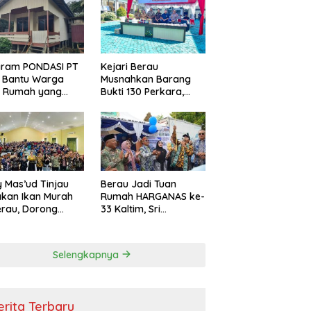
i Efisiensi
garan
gram PONDASI PT
Kejari Berau
 Bantu Warga
Musnahkan Barang
ki Rumah yang
Bukti 130 Perkara,
, Sehat, dan
Kasus Narkotika
man
Masih Mendominasi
 Mas’ud Tinjau
Berau Jadi Tuan
kan Ikan Murah
Rumah HARGANAS ke-
erau, Dorong
33 Kaltim, Sri
umsi Protein
Juniarsih: Keluarga
k Tekan Stunting
Berkualitas Fondasi
Kemajuan Daerah
Selengkapnya
erita Terbaru