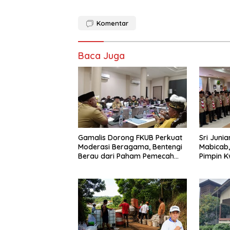
Komentar
Baca Juga
Gamalis Dorong FKUB Perkuat
Sri Juni
Moderasi Beragama, Bentengi
Mabicab,
Berau dari Paham Pemecah
Pimpin 
Persatuan
Berau 2