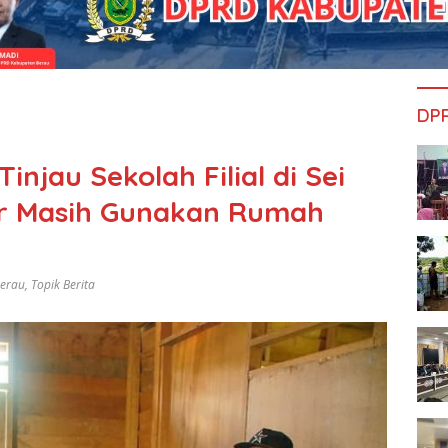
DP
injau Sekolah Filial di Sei
ar Masih Gunakan Rumah
Berau
,
Topik Berita