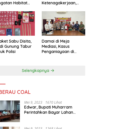
ngatan Habitat
Ketenagakerjaan,
ya
Sengketa Buruh
Didorong Tuntas
Lewat Mediasi
aket Sabu Disita,
Damai di Meja
 di Gunung Tabur
Mediasi, Kasus
uk Polisi
Penganiayaan di
Gunung Tabur
Diselesaikan Lewat
Restorative Justice
Selengkapnya
 BERAU COAL
Mei 9, 2023
1670 Lihat
Edwar, Bupati Muharram
Perintahkan Bayar Lahan
Warga
Mei 9, 2023
1268 Lihat