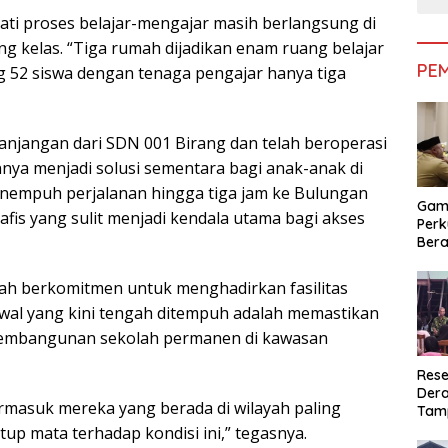
ti proses belajar-mengajar masih berlangsung di
g kelas. “Tiga rumah dijadikan enam ruang belajar
PE
 52 siswa dengan tenaga pengajar hanya tiga
panjangan dari SDN 001 Birang dan telah beroperasi
nnya menjadi solusi sementara bagi anak-anak di
nempuh perjalanan hingga tiga jam ke Bulungan
Gam
fis yang sulit menjadi kendala utama bagi akses
Perk
Bera
Bera
Pem
ah berkomitmen untuk menghadirkan fasilitas
awal yang kini tengah ditempuh adalah memastikan
 pembangunan sekolah permanen di kawasan
Rese
Dera
rmasuk mereka yang berada di wilayah paling
Tamp
War
tup mata terhadap kondisi ini,” tegasnya.
Masy