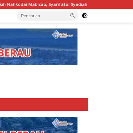
ifatul Syadiah Pimpin Kwarcab Pramuka Berau 2026–2031