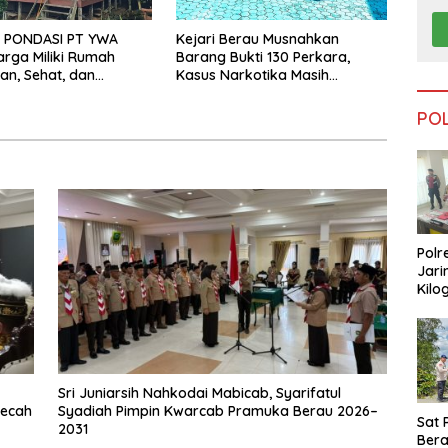
 PONDASI PT YWA
Kejari Berau Musnahkan
rga Miliki Rumah
Barang Bukti 130 Perkara,
n, Sehat, dan
Kasus Narkotika Masih
Mendominasi
PO
Polr
Jari
Kilo
Dike
dari
Tar
Sri Juniarsih Nahkodai Mabicab, Syarifatul
mecah
Syadiah Pimpin Kwarcab Pramuka Berau 2026–
Sat 
2031
Ber