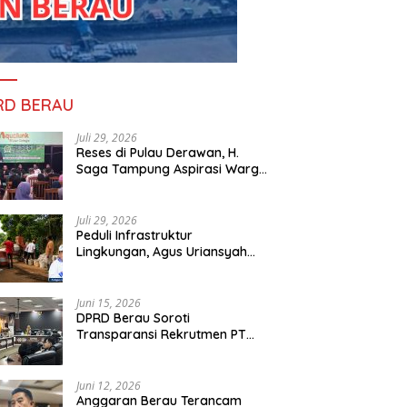
RD BERAU
Juli 29, 2026
Reses di Pulau Derawan, H.
Saga Tampung Aspirasi Warga
dan Ajak Masyarakat Bijak
Sikapi Efisiensi Anggaran
Juli 29, 2026
Peduli Infrastruktur
Lingkungan, Agus Uriansyah
Bantu Material Perbaikan Jalan
di Gang Angsa
Juni 15, 2026
DPRD Berau Soroti
Transparansi Rekrutmen PT
PAMA, Data Tenaga Kerja Lokal
Dipertanyakan
Juni 12, 2026
Anggaran Berau Terancam