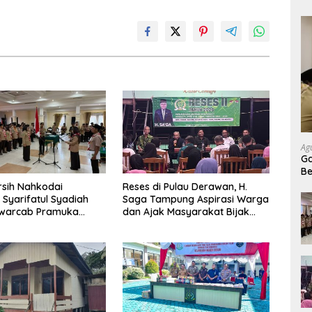
Ag
Ga
Be
Pe
arsih Nahkodai
Reses di Pulau Derawan, H.
 Syarifatul Syadiah
Saga Tampung Aspirasi Warga
Kwarcab Pramuka
dan Ajak Masyarakat Bijak
026–2031
Sikapi Efisiensi Anggaran