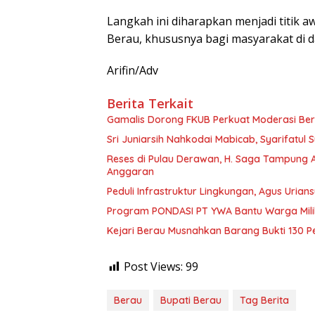
Langkah ini diharapkan menjadi titik 
Berau, khususnya bagi masyarakat di da
Arifin/Adv
Berita Terkait
Gamalis Dorong FKUB Perkuat Moderasi Be
Sri Juniarsih Nahkodai Mabicab, Syarifatu
Reses di Pulau Derawan, H. Saga Tampung As
Anggaran
Peduli Infrastruktur Lingkungan, Agus Uria
Program PONDASI PT YWA Bantu Warga Mil
Kejari Berau Musnahkan Barang Bukti 130 P
Post Views:
99
Berau
Bupati Berau
Tag Berita