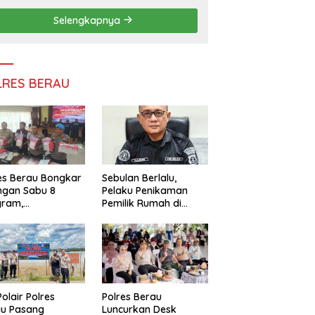
Efisiensi Anggaran
Selengkapnya
LRES BERAU
es Berau Bongkar
Sebulan Berlalu,
ngan Sabu 8
Pelaku Penikaman
gram,
Pemilik Rumah di
ndalikan Napi
Tanjung Redeb Masih
 Dalam Lapas
Diburu Polisi
akan
Polair Polres
Polres Berau
au Pasang
Luncurkan Desk