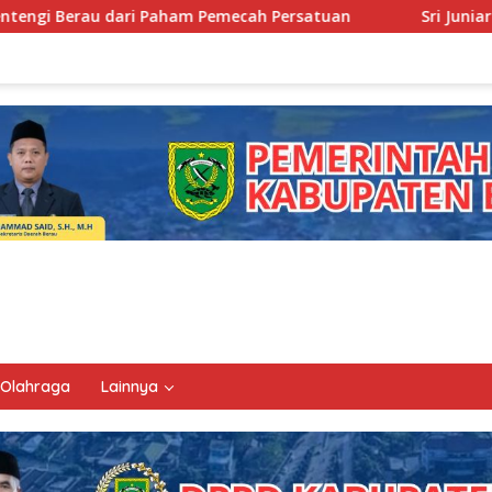
mecah Persatuan
Sri Juniarsih Nahkodai Mabicab, Syar
Olahraga
Lainnya