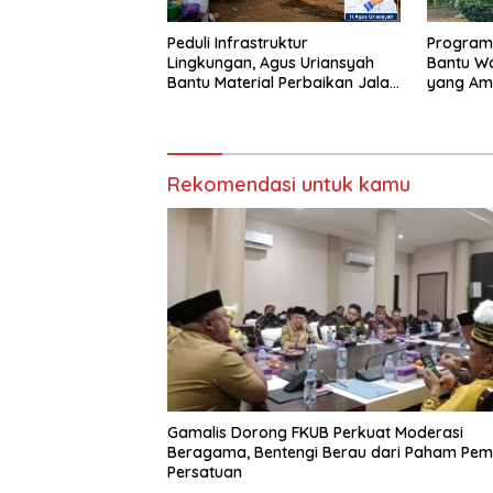
Peduli Infrastruktur
Program
Lingkungan, Agus Uriansyah
Bantu Wa
Bantu Material Perbaikan Jalan
yang Ama
di Gang Angsa
Nyaman
Rekomendasi untuk kamu
Gamalis Dorong FKUB Perkuat Moderasi
Beragama, Bentengi Berau dari Paham Pe
Persatuan