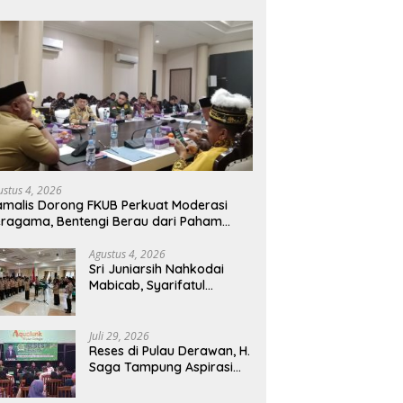
ustus 4, 2026
malis Dorong FKUB Perkuat Moderasi
ragama, Bentengi Berau dari Paham
mecah Persatuan
Agustus 4, 2026
Sri Juniarsih Nahkodai
Mabicab, Syarifatul
Syadiah Pimpin Kwarcab
Pramuka Berau 2026–2031
Juli 29, 2026
Reses di Pulau Derawan, H.
Saga Tampung Aspirasi
Warga dan Ajak
Masyarakat Bijak Sikapi