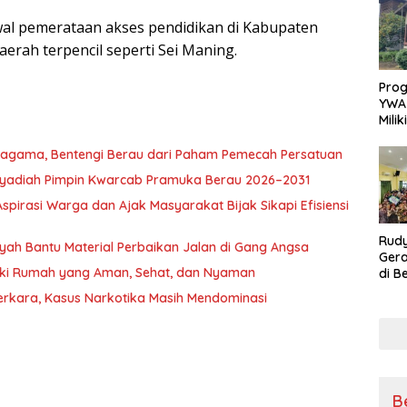
Sikap
awal pemerataan akses pendidikan di Kabupaten
Ang
erah terpencil seperti Sei Maning.
Pro
YWA
Mili
Aman
Nya
ragama, Bentengi Berau dari Paham Pemecah Persatuan
l Syadiah Pimpin Kwarcab Pramuka Berau 2026–2031
pirasi Warga dan Ajak Masyarakat Bijak Sikapi Efisiensi
Rudy
nsyah Bantu Material Perbaikan Jalan di Gang Angsa
Gera
iki Rumah yang Aman, Sehat, dan Nyaman
di B
Kons
erkara, Kasus Narkotika Masih Mendominasi
untu
B