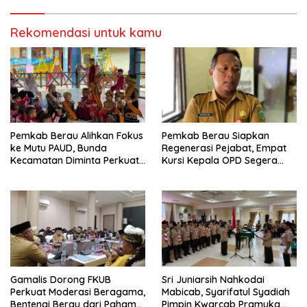
Rekomendasi untuk kamu
Pemkab Berau Alihkan Fokus
Pemkab Berau Siapkan
ke Mutu PAUD, Bunda
Regenerasi Pejabat, Empat
Kecamatan Diminta Perkuat
Kursi Kepala OPD Segera
Pengawasan
Diisi
Gamalis Dorong FKUB
Sri Juniarsih Nahkodai
Perkuat Moderasi Beragama,
Mabicab, Syarifatul Syadiah
Bentengi Berau dari Paham
Pimpin Kwarcab Pramuka