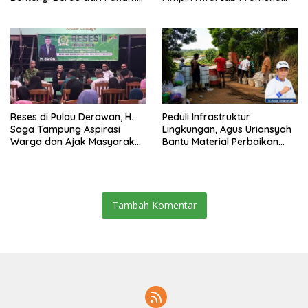
Pemecah Persatuan
Berau 2026–2031
Reses di Pulau Derawan, H.
Peduli Infrastruktur
Saga Tampung Aspirasi
Lingkungan, Agus Uriansyah
Warga dan Ajak Masyarakat
Bantu Material Perbaikan
Bijak Sikapi Efisiensi
Jalan di Gang Angsa
Anggaran
Tambah Komentar