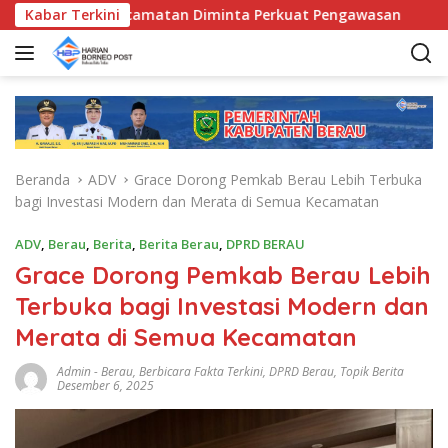
L
, Bunda Kecamatan Diminta Perkuat Pengawasan
Kabar Terkini
Pemka
a
n
g
s
u
n
g
Beranda
ADV
Grace Dorong Pemkab Berau Lebih Terbuka
k
bagi Investasi Modern dan Merata di Semua Kecamatan
e
k
ADV
,
Berau
,
Berita
,
Berita Berau
,
DPRD BERAU
o
Grace Dorong Pemkab Berau Lebih
n
t
Terbuka bagi Investasi Modern dan
e
Merata di Semua Kecamatan
n
Admin
-
Berau
,
Berbicara Fakta Terkini
,
DPRD Berau
,
Topik Berita
Desember 6, 2025