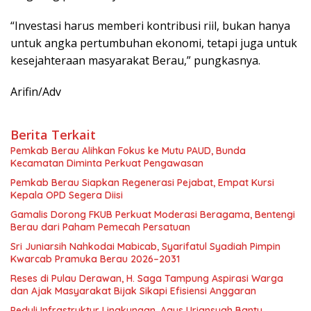
“Investasi harus memberi kontribusi riil, bukan hanya
untuk angka pertumbuhan ekonomi, tetapi juga untuk
kesejahteraan masyarakat Berau,” pungkasnya.
Arifin/Adv
Berita Terkait
Pemkab Berau Alihkan Fokus ke Mutu PAUD, Bunda
Kecamatan Diminta Perkuat Pengawasan
Pemkab Berau Siapkan Regenerasi Pejabat, Empat Kursi
Kepala OPD Segera Diisi
Gamalis Dorong FKUB Perkuat Moderasi Beragama, Bentengi
Berau dari Paham Pemecah Persatuan
Sri Juniarsih Nahkodai Mabicab, Syarifatul Syadiah Pimpin
Kwarcab Pramuka Berau 2026–2031
Reses di Pulau Derawan, H. Saga Tampung Aspirasi Warga
dan Ajak Masyarakat Bijak Sikapi Efisiensi Anggaran
Peduli Infrastruktur Lingkungan, Agus Uriansyah Bantu