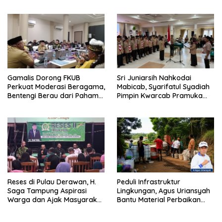
Pengawasan
Diisi
Gamalis Dorong FKUB
Sri Juniarsih Nahkodai
Perkuat Moderasi Beragama,
Mabicab, Syarifatul Syadiah
Bentengi Berau dari Paham
Pimpin Kwarcab Pramuka
Pemecah Persatuan
Berau 2026–2031
Reses di Pulau Derawan, H.
Peduli Infrastruktur
Saga Tampung Aspirasi
Lingkungan, Agus Uriansyah
Warga dan Ajak Masyarakat
Bantu Material Perbaikan
Bijak Sikapi Efisiensi
Jalan di Gang Angsa
Anggaran