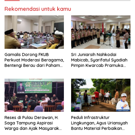
Rekomendasi untuk kamu
Gamalis Dorong FKUB
Sri Juniarsih Nahkodai
Perkuat Moderasi Beragama,
Mabicab, Syarifatul Syadiah
Bentengi Berau dari Paham
Pimpin Kwarcab Pramuka
Pemecah Persatuan
Berau 2026–2031
Reses di Pulau Derawan, H.
Peduli Infrastruktur
Saga Tampung Aspirasi
Lingkungan, Agus Uriansyah
Warga dan Ajak Masyarakat
Bantu Material Perbaikan
Bijak Sikapi Efisiensi
Jalan di Gang Angsa