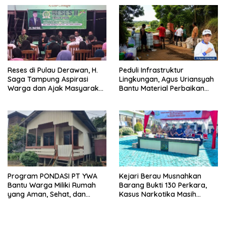
Reses di Pulau Derawan, H.
Peduli Infrastruktur
Saga Tampung Aspirasi
Lingkungan, Agus Uriansyah
Warga dan Ajak Masyarakat
Bantu Material Perbaikan
Bijak Sikapi Efisiensi
Jalan di Gang Angsa
Anggaran
Program PONDASI PT YWA
Kejari Berau Musnahkan
Bantu Warga Miliki Rumah
Barang Bukti 130 Perkara,
yang Aman, Sehat, dan
Kasus Narkotika Masih
Nyaman
Mendominasi