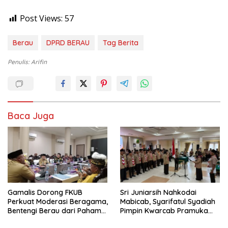
Post Views:
57
Berau
DPRD BERAU
Tag Berita
Penulis: Arifin
Baca Juga
Gamalis Dorong FKUB
Sri Juniarsih Nahkodai
Perkuat Moderasi Beragama,
Mabicab, Syarifatul Syadiah
Bentengi Berau dari Paham
Pimpin Kwarcab Pramuka
Pemecah Persatuan
Berau 2026–2031