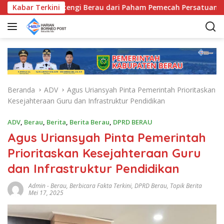
L
gama, Bentengi Berau dari Paham Pemecah Persatuan
Kabar Terkini
a
n
g
s
u
n
g
Beranda
ADV
Agus Uriansyah Pinta Pemerintah Prioritaskan
k
Kesejahteraan Guru dan Infrastruktur Pendidikan
e
k
ADV
,
Berau
,
Berita
,
Berita Berau
,
DPRD BERAU
o
Agus Uriansyah Pinta Pemerintah
n
t
Prioritaskan Kesejahteraan Guru
e
dan Infrastruktur Pendidikan
n
Admin
-
Berau
,
Berbicara Fakta Terkini
,
DPRD Berau
,
Topik Berita
Mei 17, 2025