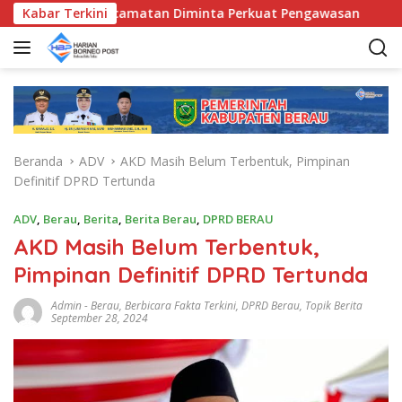
L
, Bunda Kecamatan Diminta Perkuat Pengawasan
Kabar Terkini
Pemka
a
n
g
s
u
n
g
Beranda
ADV
AKD Masih Belum Terbentuk, Pimpinan
k
Definitif DPRD Tertunda
e
k
ADV
,
Berau
,
Berita
,
Berita Berau
,
DPRD BERAU
o
AKD Masih Belum Terbentuk,
n
t
Pimpinan Definitif DPRD Tertunda
e
n
Admin
-
Berau
,
Berbicara Fakta Terkini
,
DPRD Berau
,
Topik Berita
September 28, 2024