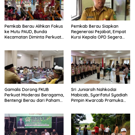
Pemkab Berau Alihkan Fokus
Pemkab Berau Siapkan
ke Mutu PAUD, Bunda
Regenerasi Pejabat, Empat
Kecamatan Diminta Perkuat
Kursi Kepala OPD Segera
Pengawasan
Diisi
Gamalis Dorong FKUB
Sri Juniarsih Nahkodai
Perkuat Moderasi Beragama,
Mabicab, Syarifatul Syadiah
Bentengi Berau dari Paham
Pimpin Kwarcab Pramuka
Pemecah Persatuan
Berau 2026–2031