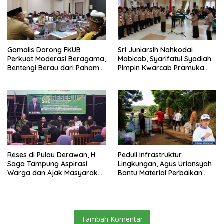
Gamalis Dorong FKUB
Sri Juniarsih Nahkodai
Perkuat Moderasi Beragama,
Mabicab, Syarifatul Syadiah
Bentengi Berau dari Paham
Pimpin Kwarcab Pramuka
Pemecah Persatuan
Berau 2026–2031
Reses di Pulau Derawan, H.
Peduli Infrastruktur
Saga Tampung Aspirasi
Lingkungan, Agus Uriansyah
Warga dan Ajak Masyarakat
Bantu Material Perbaikan
Bijak Sikapi Efisiensi
Jalan di Gang Angsa
Anggaran
Tambah Komentar