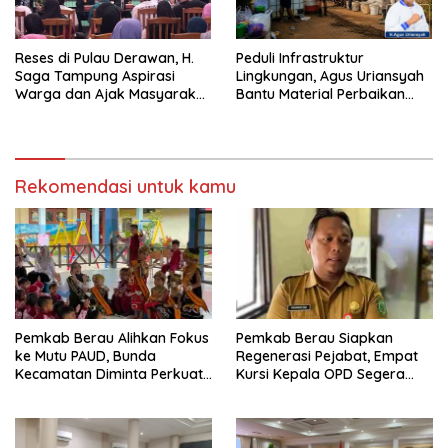
Reses di Pulau Derawan, H.
Peduli Infrastruktur
Saga Tampung Aspirasi
Lingkungan, Agus Uriansyah
Warga dan Ajak Masyarakat
Bantu Material Perbaikan
Bijak Sikapi Efisiensi
Jalan di Gang Angsa
Anggaran
Rekomendasi untuk kamu
Pemkab Berau Alihkan Fokus
Pemkab Berau Siapkan
ke Mutu PAUD, Bunda
Regenerasi Pejabat, Empat
Kecamatan Diminta Perkuat
Kursi Kepala OPD Segera
Pengawasan
Diisi