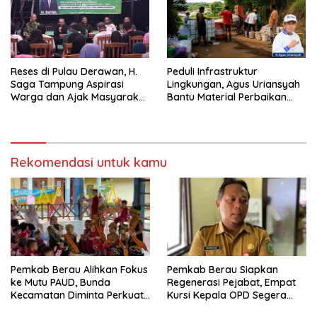
Reses di Pulau Derawan, H.
Peduli Infrastruktur
Saga Tampung Aspirasi
Lingkungan, Agus Uriansyah
Warga dan Ajak Masyarakat
Bantu Material Perbaikan
Bijak Sikapi Efisiensi
Jalan di Gang Angsa
Anggaran
Rekomendasi untuk kamu
Pemkab Berau Alihkan Fokus
Pemkab Berau Siapkan
ke Mutu PAUD, Bunda
Regenerasi Pejabat, Empat
Kecamatan Diminta Perkuat
Kursi Kepala OPD Segera
Pengawasan
Diisi