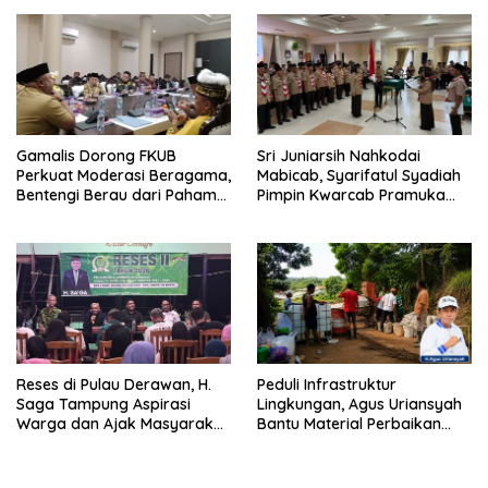
Gamalis Dorong FKUB
Sri Juniarsih Nahkodai
Perkuat Moderasi Beragama,
Mabicab, Syarifatul Syadiah
Bentengi Berau dari Paham
Pimpin Kwarcab Pramuka
Pemecah Persatuan
Berau 2026–2031
Reses di Pulau Derawan, H.
Peduli Infrastruktur
Saga Tampung Aspirasi
Lingkungan, Agus Uriansyah
Warga dan Ajak Masyarakat
Bantu Material Perbaikan
Bijak Sikapi Efisiensi
Jalan di Gang Angsa
Anggaran