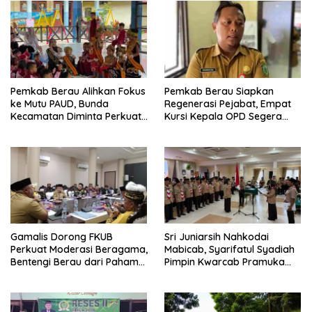
Pemkab Berau Alihkan Fokus
Pemkab Berau Siapkan
ke Mutu PAUD, Bunda
Regenerasi Pejabat, Empat
Kecamatan Diminta Perkuat
Kursi Kepala OPD Segera
Pengawasan
Diisi
Gamalis Dorong FKUB
Sri Juniarsih Nahkodai
Perkuat Moderasi Beragama,
Mabicab, Syarifatul Syadiah
Bentengi Berau dari Paham
Pimpin Kwarcab Pramuka
Pemecah Persatuan
Berau 2026–2031