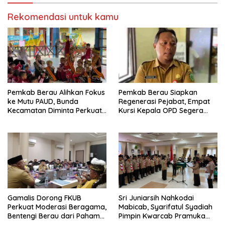
Rekomendasi untuk kamu
Pemkab Berau Alihkan Fokus
Pemkab Berau Siapkan
ke Mutu PAUD, Bunda
Regenerasi Pejabat, Empat
Kecamatan Diminta Perkuat
Kursi Kepala OPD Segera
Pengawasan
Diisi
Gamalis Dorong FKUB
Sri Juniarsih Nahkodai
Perkuat Moderasi Beragama,
Mabicab, Syarifatul Syadiah
Bentengi Berau dari Paham
Pimpin Kwarcab Pramuka