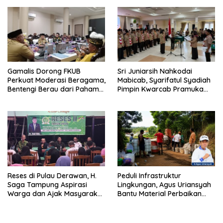
Gamalis Dorong FKUB
Sri Juniarsih Nahkodai
Perkuat Moderasi Beragama,
Mabicab, Syarifatul Syadiah
Bentengi Berau dari Paham
Pimpin Kwarcab Pramuka
Pemecah Persatuan
Berau 2026–2031
Reses di Pulau Derawan, H.
Peduli Infrastruktur
Saga Tampung Aspirasi
Lingkungan, Agus Uriansyah
Warga dan Ajak Masyarakat
Bantu Material Perbaikan
Bijak Sikapi Efisiensi
Jalan di Gang Angsa
Anggaran