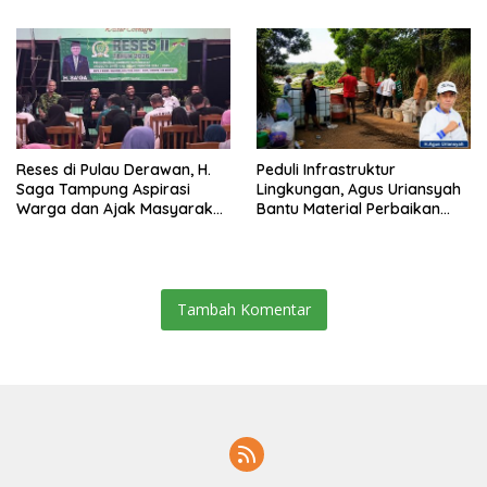
Pemecah Persatuan
Berau 2026–2031
Reses di Pulau Derawan, H.
Peduli Infrastruktur
Saga Tampung Aspirasi
Lingkungan, Agus Uriansyah
Warga dan Ajak Masyarakat
Bantu Material Perbaikan
Bijak Sikapi Efisiensi
Jalan di Gang Angsa
Anggaran
Tambah Komentar