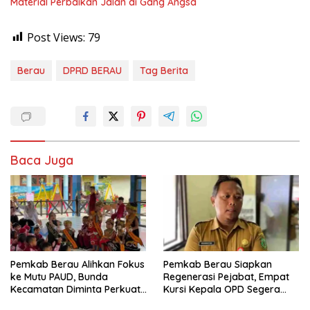
Material Perbaikan Jalan di Gang Angsa
Post Views:
79
Berau
DPRD BERAU
Tag Berita
Baca Juga
Pemkab Berau Alihkan Fokus
Pemkab Berau Siapkan
ke Mutu PAUD, Bunda
Regenerasi Pejabat, Empat
Kecamatan Diminta Perkuat
Kursi Kepala OPD Segera
Pengawasan
Diisi