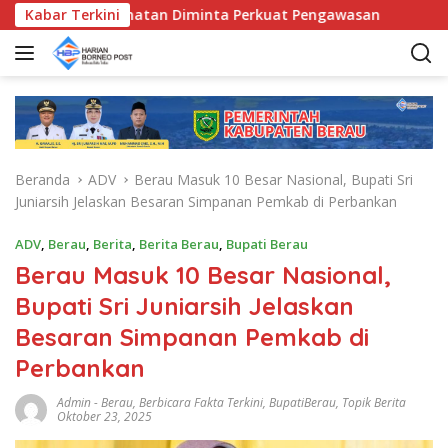
L
unda Kecamatan Diminta Perkuat Pengawasan
Kabar Terkini
Pemkab Be
a
n
g
s
u
n
g
Beranda
ADV
Berau Masuk 10 Besar Nasional, Bupati Sri
k
Juniarsih Jelaskan Besaran Simpanan Pemkab di Perbankan
e
k
ADV
,
Berau
,
Berita
,
Berita Berau
,
Bupati Berau
o
Berau Masuk 10 Besar Nasional,
n
t
Bupati Sri Juniarsih Jelaskan
e
Besaran Simpanan Pemkab di
n
Perbankan
Admin
-
Berau
,
Berbicara Fakta Terkini
,
BupatiBerau
,
Topik Berita
Oktober 23, 2025