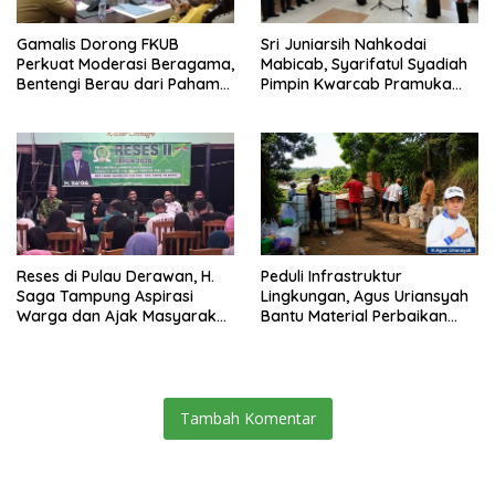
Gamalis Dorong FKUB
Sri Juniarsih Nahkodai
Perkuat Moderasi Beragama,
Mabicab, Syarifatul Syadiah
Bentengi Berau dari Paham
Pimpin Kwarcab Pramuka
Pemecah Persatuan
Berau 2026–2031
Reses di Pulau Derawan, H.
Peduli Infrastruktur
Saga Tampung Aspirasi
Lingkungan, Agus Uriansyah
Warga dan Ajak Masyarakat
Bantu Material Perbaikan
Bijak Sikapi Efisiensi
Jalan di Gang Angsa
Anggaran
Tambah Komentar