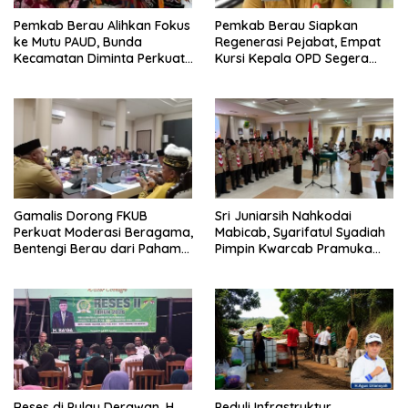
Pemkab Berau Alihkan Fokus
Pemkab Berau Siapkan
ke Mutu PAUD, Bunda
Regenerasi Pejabat, Empat
Kecamatan Diminta Perkuat
Kursi Kepala OPD Segera
Pengawasan
Diisi
Gamalis Dorong FKUB
Sri Juniarsih Nahkodai
Perkuat Moderasi Beragama,
Mabicab, Syarifatul Syadiah
Bentengi Berau dari Paham
Pimpin Kwarcab Pramuka
Pemecah Persatuan
Berau 2026–2031
Reses di Pulau Derawan, H.
Peduli Infrastruktur