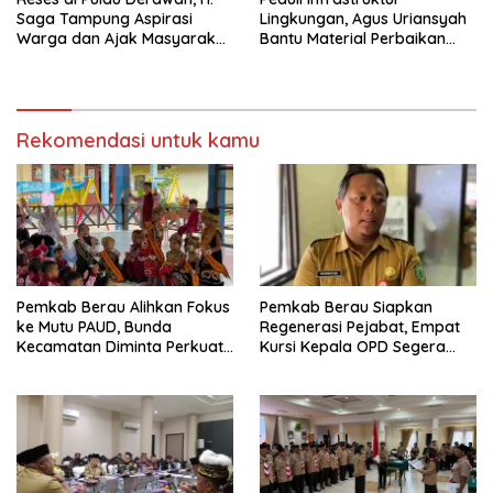
Saga Tampung Aspirasi
Lingkungan, Agus Uriansyah
Warga dan Ajak Masyarakat
Bantu Material Perbaikan
Bijak Sikapi Efisiensi
Jalan di Gang Angsa
Anggaran
Rekomendasi untuk kamu
Pemkab Berau Alihkan Fokus
Pemkab Berau Siapkan
ke Mutu PAUD, Bunda
Regenerasi Pejabat, Empat
Kecamatan Diminta Perkuat
Kursi Kepala OPD Segera
Pengawasan
Diisi