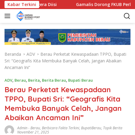
L
a OPD Segera Diisi
Kabar Terkini
Gamalis Dorong FKUB Perkuat Mode
a
n
g
s
u
n
g
Beranda
ADV
Berau Perketat Kewaspadaan TPPO, Bupati
k
Sri: “Geografis Kita Membuka Banyak Celah, Jangan Abaikan
e
Ancaman Ini”
k
o
ADV
,
Berau
,
Berita
,
Berita Berau
,
Bupati Berau
n
Berau Perketat Kewaspadaan
t
e
TPPO, Bupati Sri: “Geografis Kita
n
Membuka Banyak Celah, Jangan
Abaikan Ancaman Ini”
Admin
-
Berau
,
Berbicara Fakta Terkini
,
BupatiBerau
,
Topik Berita
November 21, 2025