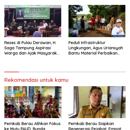
Reses di Pulau Derawan, H.
Peduli Infrastruktur
Saga Tampung Aspirasi
Lingkungan, Agus Uriansyah
Warga dan Ajak Masyarakat
Bantu Material Perbaikan
Bijak Sikapi Efisiensi
Jalan di Gang Angsa
Anggaran
Rekomendasi untuk kamu
Pemkab Berau Alihkan Fokus
Pemkab Berau Siapkan
ke Mutu PAUD, Bunda
Regenerasi Pejabat, Empat