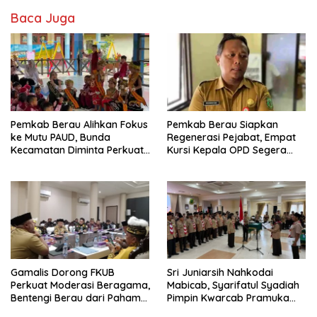
Baca Juga
Pemkab Berau Alihkan Fokus
Pemkab Berau Siapkan
ke Mutu PAUD, Bunda
Regenerasi Pejabat, Empat
Kecamatan Diminta Perkuat
Kursi Kepala OPD Segera
Pengawasan
Diisi
Gamalis Dorong FKUB
Sri Juniarsih Nahkodai
Perkuat Moderasi Beragama,
Mabicab, Syarifatul Syadiah
Bentengi Berau dari Paham
Pimpin Kwarcab Pramuka
Pemecah Persatuan
Berau 2026–2031