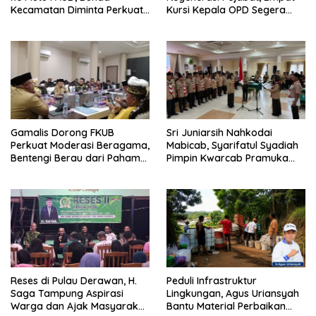
Kecamatan Diminta Perkuat
Kursi Kepala OPD Segera
Pengawasan
Diisi
Gamalis Dorong FKUB
Sri Juniarsih Nahkodai
Perkuat Moderasi Beragama,
Mabicab, Syarifatul Syadiah
Bentengi Berau dari Paham
Pimpin Kwarcab Pramuka
Pemecah Persatuan
Berau 2026–2031
Reses di Pulau Derawan, H.
Peduli Infrastruktur
Saga Tampung Aspirasi
Lingkungan, Agus Uriansyah
Warga dan Ajak Masyarakat
Bantu Material Perbaikan