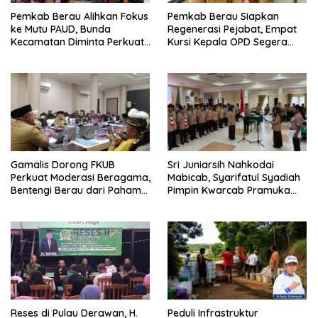
Pemkab Berau Alihkan Fokus
Pemkab Berau Siapkan
ke Mutu PAUD, Bunda
Regenerasi Pejabat, Empat
Kecamatan Diminta Perkuat
Kursi Kepala OPD Segera
Pengawasan
Diisi
Gamalis Dorong FKUB
Sri Juniarsih Nahkodai
Perkuat Moderasi Beragama,
Mabicab, Syarifatul Syadiah
Bentengi Berau dari Paham
Pimpin Kwarcab Pramuka
Pemecah Persatuan
Berau 2026–2031
Reses di Pulau Derawan, H.
Peduli Infrastruktur