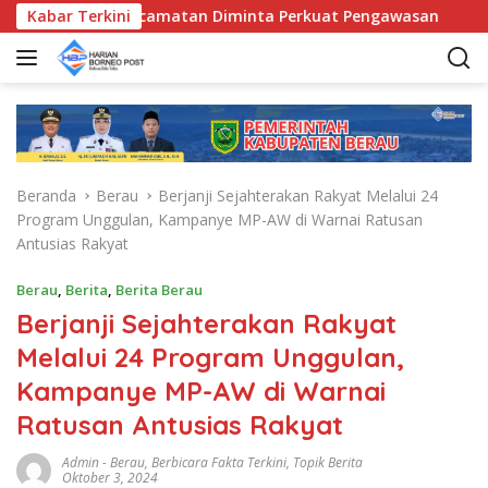
L
D, Bunda Kecamatan Diminta Perkuat Pengawasan
Kabar Terkini
Pemk
a
n
g
s
u
n
g
Beranda
Berau
Berjanji Sejahterakan Rakyat Melalui 24
k
Program Unggulan, Kampanye MP-AW di Warnai Ratusan
e
Antusias Rakyat
k
o
Berau
,
Berita
,
Berita Berau
n
Berjanji Sejahterakan Rakyat
t
e
Melalui 24 Program Unggulan,
n
Kampanye MP-AW di Warnai
Ratusan Antusias Rakyat
Admin
-
Berau
,
Berbicara Fakta Terkini
,
Topik Berita
Oktober 3, 2024