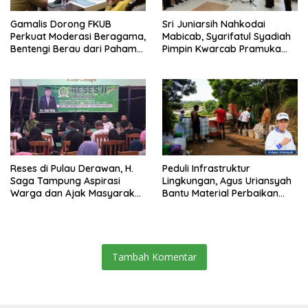
Gamalis Dorong FKUB
Sri Juniarsih Nahkodai
Perkuat Moderasi Beragama,
Mabicab, Syarifatul Syadiah
Bentengi Berau dari Paham
Pimpin Kwarcab Pramuka
Pemecah Persatuan
Berau 2026–2031
Reses di Pulau Derawan, H.
Peduli Infrastruktur
Saga Tampung Aspirasi
Lingkungan, Agus Uriansyah
Warga dan Ajak Masyarakat
Bantu Material Perbaikan
Bijak Sikapi Efisiensi
Jalan di Gang Angsa
Anggaran
Tambah Komentar