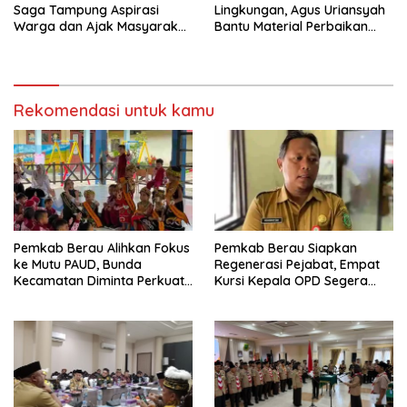
Saga Tampung Aspirasi
Lingkungan, Agus Uriansyah
Warga dan Ajak Masyarakat
Bantu Material Perbaikan
Bijak Sikapi Efisiensi
Jalan di Gang Angsa
Anggaran
Rekomendasi untuk kamu
Pemkab Berau Alihkan Fokus
Pemkab Berau Siapkan
ke Mutu PAUD, Bunda
Regenerasi Pejabat, Empat
Kecamatan Diminta Perkuat
Kursi Kepala OPD Segera
Pengawasan
Diisi