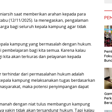
Juniarsih saat memberikan arahan kepada para
PE
abu (12/11/2025). Ia menegaskan, pengalaman
harga bagi seluruh kepala kampung agar tidak
 kepala kampung yang bermasalah dengan hukum.
i pembelajaran bagi kita semua. Karena kalau
Pemk
 kita akan terkuras dan pelayanan kepada
Foku
Bun
Dimi
Pen
ar terhindar dari permasalahan hukum adalah
a kepala kampung melaksanakan tugas berdasarkan
l masyarakat, maka potensi penyimpangan dapat
Gam
Perk
Bera
amanah dengan niat tulus membangun kampung
Bera
ya yakin tidak akan tersandung hukum. Tapi kalau
Pem