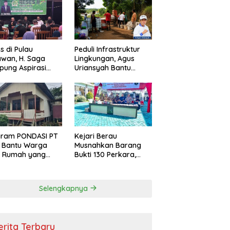
s di Pulau
Peduli Infrastruktur
wan, H. Saga
Lingkungan, Agus
ung Aspirasi
Uriansyah Bantu
ga dan Ajak
Material Perbaikan
arakat Bijak
Jalan di Gang Angsa
i Efisiensi
garan
gram PONDASI PT
Kejari Berau
 Bantu Warga
Musnahkan Barang
ki Rumah yang
Bukti 130 Perkara,
, Sehat, dan
Kasus Narkotika
man
Masih Mendominasi
Selengkapnya
erita Terbaru