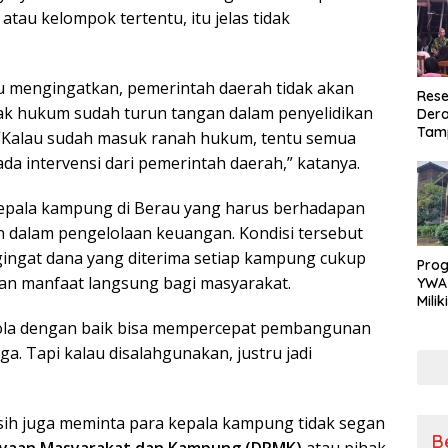
tau kelompok tertentu, itu jelas tidak
u mengingatkan, pemerintah daerah tidak akan
Rese
gak hukum sudah turun tangan dalam penyelidikan
Dera
Tamp
“Kalau sudah masuk ranah hukum, tentu semua
War
ada intervensi dari pemerintah daerah,” katanya.
Masy
Sikap
Ang
kepala kampung di Berau yang harus berhadapan
 dalam pengelolaan keuangan. Kondisi tersebut
ingat dana yang diterima setiap kampung cukup
Pro
an manfaat langsung bagi masyarakat.
YWA
Mili
Aman
kelola dengan baik bisa mempercepat pembangunan
Nya
a. Tapi kalau disalahgunakan, justru jadi
rsih juga meminta para kepala kampung tidak segan
B
yaan Masyarakat dan Kampung (DPMK)
atau pihak