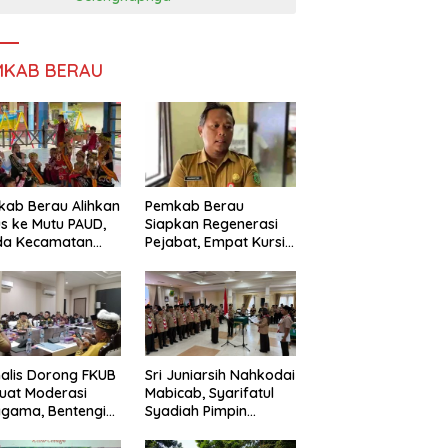
MKAB BERAU
ab Berau Alihkan
Pemkab Berau
s ke Mutu PAUD,
Siapkan Regenerasi
da Kecamatan
Pejabat, Empat Kursi
nta Perkuat
Kepala OPD Segera
gawasan
Diisi
alis Dorong FKUB
Sri Juniarsih Nahkodai
uat Moderasi
Mabicab, Syarifatul
gama, Bentengi
Syadiah Pimpin
u dari Paham
Kwarcab Pramuka
ecah Persatuan
Berau 2026–2031