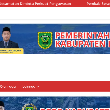
 Pengawasan
Pemkab Berau Siapkan Regenerasi Pejabat,
Olahraga
Lainnya