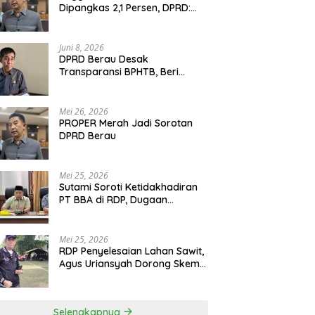
Dipangkas 2,1 Persen, DPRD:
Program Monumental Harus
Ditunda
Juni 8, 2026
DPRD Berau Desak
Transparansi BPHTB, Beri
Tenggat Sepekan untuk
Penyelesaian Polemik
Mei 26, 2026
PROPER Merah Jadi Sorotan
DPRD Berau
Mei 25, 2026
Sutami Soroti Ketidakhadiran
PT BBA di RDP, Dugaan
Permainan Oknum Menguat
Mei 25, 2026
RDP Penyelesaian Lahan Sawit,
Agus Uriansyah Dorong Skema
Tali Asih untuk Cari Jalan
Tengah
Selengkapnya