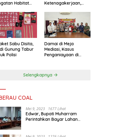
ngatan Habitat
Ketenagakerjaan,
ya
Sengketa Buruh
Didorong Tuntas
Lewat Mediasi
aket Sabu Disita,
Damai di Meja
 di Gunung Tabur
Mediasi, Kasus
uk Polisi
Penganiayaan di
Gunung Tabur
Diselesaikan Lewat
Restorative Justice
Selengkapnya
 BERAU COAL
Mei 9, 2023
1677 Lihat
Edwar, Bupati Muharram
Perintahkan Bayar Lahan
Warga
Mei 9, 2023
1276 Lihat