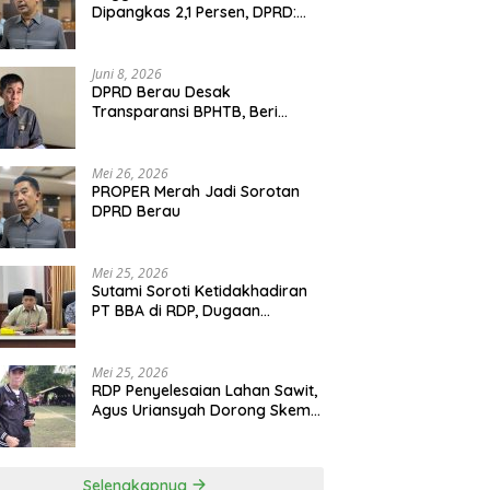
Dipangkas 2,1 Persen, DPRD:
Program Monumental Harus
Ditunda
Juni 8, 2026
DPRD Berau Desak
Transparansi BPHTB, Beri
Tenggat Sepekan untuk
Penyelesaian Polemik
Mei 26, 2026
PROPER Merah Jadi Sorotan
DPRD Berau
Mei 25, 2026
Sutami Soroti Ketidakhadiran
PT BBA di RDP, Dugaan
Permainan Oknum Menguat
Mei 25, 2026
RDP Penyelesaian Lahan Sawit,
Agus Uriansyah Dorong Skema
Tali Asih untuk Cari Jalan
Tengah
Selengkapnya