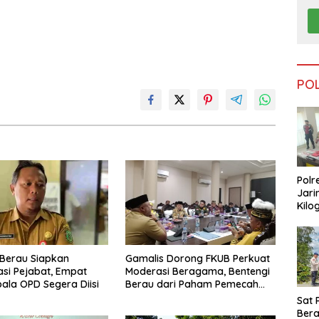
PO
Polr
Jari
Kilo
Dike
dari
Tar
Berau Siapkan
Gamalis Dorong FKUB Perkuat
si Pejabat, Empat
Moderasi Beragama, Bentengi
pala OPD Segera Diisi
Berau dari Paham Pemecah
Persatuan
Sat 
Ber