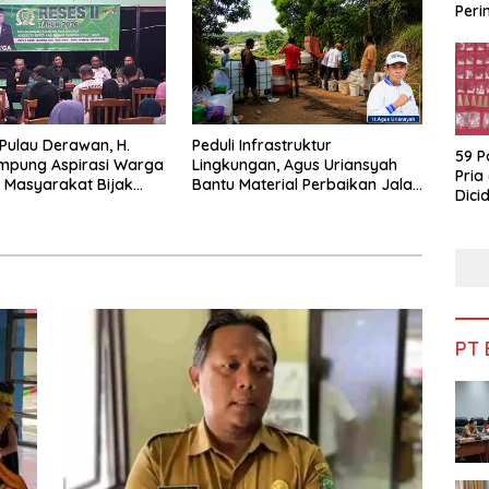
Peri
Bua
 Pulau Derawan, H.
Peduli Infrastruktur
59 P
mpung Aspirasi Warga
Lingkungan, Agus Uriansyah
Pria
 Masyarakat Bijak
Bantu Material Perbaikan Jalan
Dicid
fisiensi Anggaran
di Gang Angsa
PT