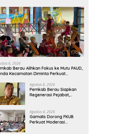
ustus 6, 2026
mkab Berau Alihkan Fokus ke Mutu PAUD,
nda Kecamatan Diminta Perkuat
engawasan
Agustus 6, 2026
Pemkab Berau Siapkan
Regenerasi Pejabat,
Empat Kursi Kepala OPD
Segera Diisi
Agustus 4, 2026
Gamalis Dorong FKUB
Perkuat Moderasi
Beragama, Bentengi Berau
dari Paham Pemecah