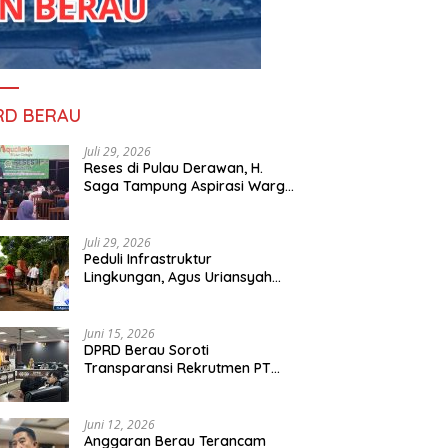
RD BERAU
Juli 29, 2026
Reses di Pulau Derawan, H.
Saga Tampung Aspirasi Warga
dan Ajak Masyarakat Bijak
Sikapi Efisiensi Anggaran
Juli 29, 2026
Peduli Infrastruktur
Lingkungan, Agus Uriansyah
Bantu Material Perbaikan Jalan
di Gang Angsa
Juni 15, 2026
DPRD Berau Soroti
Transparansi Rekrutmen PT
PAMA, Data Tenaga Kerja Lokal
Dipertanyakan
Juni 12, 2026
Anggaran Berau Terancam