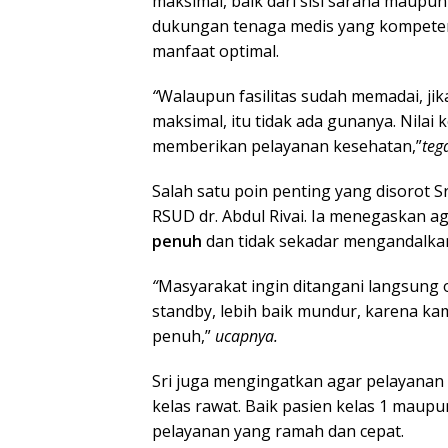
maksimal, baik dari sisi sarana maup
dukungan tenaga medis yang kompeten,
manfaat optimal.
“
Walaupun fasilitas sudah memadai, ji
maksimal, itu tidak ada gunanya. Nilai
memberikan pelayanan kesehatan,”
teg
Salah satu poin penting yang disorot Sr
RSUD dr. Abdul Rivai. Ia menegaskan ag
penuh
dan tidak sekadar mengandalkan
“
Masyarakat ingin ditangani langsung ol
standby, lebih baik mundur, karena ka
penuh,”
ucapnya.
Sri juga mengingatkan agar pelayanan
kelas rawat. Baik pasien kelas 1 mau
pelayanan yang ramah dan cepat.