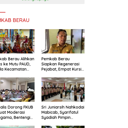
MKAB BERAU
ab Berau Alihkan
Pemkab Berau
s ke Mutu PAUD,
Siapkan Regenerasi
da Kecamatan
Pejabat, Empat Kursi
nta Perkuat
Kepala OPD Segera
gawasan
Diisi
alis Dorong FKUB
Sri Juniarsih Nahkodai
uat Moderasi
Mabicab, Syarifatul
gama, Bentengi
Syadiah Pimpin
u dari Paham
Kwarcab Pramuka
ecah Persatuan
Berau 2026–2031