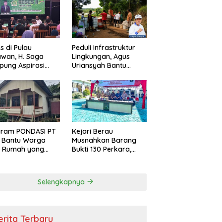
s di Pulau
Peduli Infrastruktur
wan, H. Saga
Lingkungan, Agus
ung Aspirasi
Uriansyah Bantu
ga dan Ajak
Material Perbaikan
arakat Bijak
Jalan di Gang Angsa
i Efisiensi
garan
gram PONDASI PT
Kejari Berau
 Bantu Warga
Musnahkan Barang
ki Rumah yang
Bukti 130 Perkara,
, Sehat, dan
Kasus Narkotika
man
Masih Mendominasi
Selengkapnya
erita Terbaru