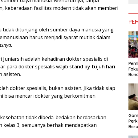
un sumber daya manusia. Menurutnya, tanpa
 keberadaan fasilitas modern tidak akan memberi
PE
ka tidak ditunjang oleh sumber daya manusia yang
 kemanusiaan harus menjadi syarat mutlak dalam
asnya.
i Juniarsih adalah kehadiran dokter spesialis di
Pemk
ar para dokter spesialis wajib
stand by tujuh hari
Foku
 asisten.
Bun
Dimi
Pen
eh dokter spesialis, bukan asisten. Jika tidak siap
mi bisa mencari dokter yang berkomitmen
Gam
 kesehatan tidak dibeda-bedakan berdasarkan
Perk
pun kelas 3, semuanya berhak mendapatkan
Bera
Bera
Pem