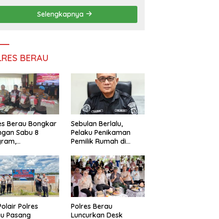
Persatuan
Selengkapnya
LRES BERAU
es Berau Bongkar
Sebulan Berlalu,
ngan Sabu 8
Pelaku Penikaman
gram,
Pemilik Rumah di
ndalikan Napi
Tanjung Redeb Masih
 Dalam Lapas
Diburu Polisi
akan
Polair Polres
Polres Berau
au Pasang
Luncurkan Desk