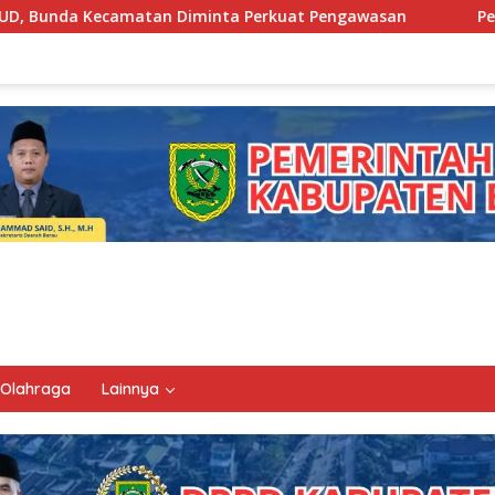
 Diminta Perkuat Pengawasan
Pemkab Berau Siapkan Re
Olahraga
Lainnya