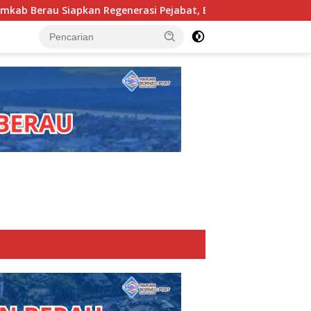
generasi Pejabat, Empat Kursi Kepala OPD Segera Diisi