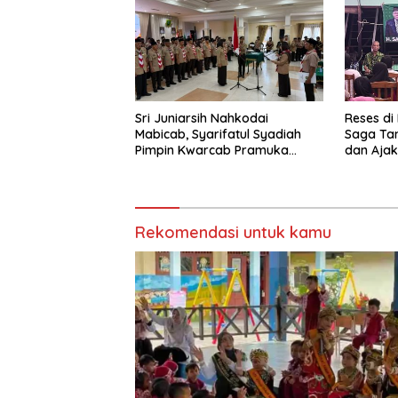
Sri Juniarsih Nahkodai
Reses di
Mabicab, Syarifatul Syadiah
Saga Ta
Pimpin Kwarcab Pramuka
dan Ajak
Berau 2026–2031
Sikapi E
Rekomendasi untuk kamu