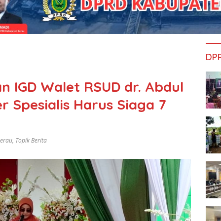
DP
n IGD Walet RSUD dr. Abdul
r Spesialis Harus Siaga 7
Berau
,
Topik Berita