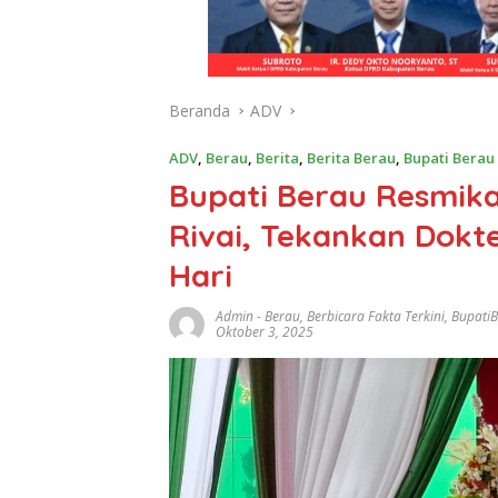
Beranda
ADV
ADV
,
Berau
,
Berita
,
Berita Berau
,
Bupati Berau
Bupati Berau Resmika
Rivai, Tekankan Dokte
Hari
Admin
-
Berau
,
Berbicara Fakta Terkini
,
Bupati
Oktober 3, 2025