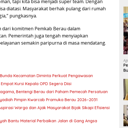
man, tapi kita bisa menjadi super team. Dengan
isa diatasi. Masyarakat berhak pulang dari rumah
ia,” pungkasnya.
an dari komitmen Pemkab Berau dalam
tan. Pemerintah juga tengah menyiapkan
elayanan semakin paripurna di masa mendatang.
Ag
Pe
Bu
P
, Bunda Kecamatan Diminta Perkuat Pengawasan
Empat Kursi Kepala OPD Segera Diisi
ragama, Bentengi Berau dari Paham Pemecah Persatuan
l Syadiah Pimpin Kwarcab Pramuka Berau 2026–2031
pirasi Warga dan Ajak Masyarakat Bijak Sikapi Efisiensi
nsyah Bantu Material Perbaikan Jalan di Gang Angsa