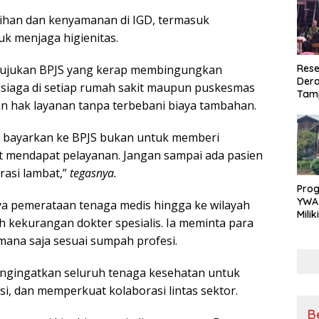
rsihan dan kenyamanan di IGD, termasuk
uk menjaga higienitas.
Rese
 rujukan BPJS yang kerap membingungkan
Dera
 siaga di setiap rumah sakit maupun puskesmas
Tamp
n hak layanan tanpa terbebani biaya tambahan.
War
Masy
Sikap
ta bayarkan ke BPJS bukan untuk memberi
Ang
t mendapat pelayanan. Jangan sampai ada pasien
asi lambat,”
tegasnya.
Pro
YWA
ya pemerataan tenaga medis hingga ke wilayah
Mili
ih kekurangan dokter spesialis. Ia meminta para
Aman
mana saja sesuai sumpah profesi.
Nya
ngingatkan seluruh tenaga kesehatan untuk
i, dan memperkuat kolaborasi lintas sektor.
B