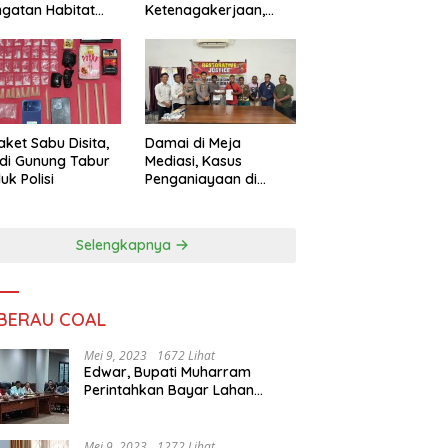
ngatan Habitat
Ketenagakerjaan,
ya
Sengketa Buruh
Didorong Tuntas
Lewat Mediasi
aket Sabu Disita,
Damai di Meja
 di Gunung Tabur
Mediasi, Kasus
uk Polisi
Penganiayaan di
Gunung Tabur
Diselesaikan Lewat
Restorative Justice
Selengkapnya
 BERAU COAL
Mei 9, 2023
1672 Lihat
Edwar, Bupati Muharram
Perintahkan Bayar Lahan
Warga
Mei 9, 2023
1272 Lihat