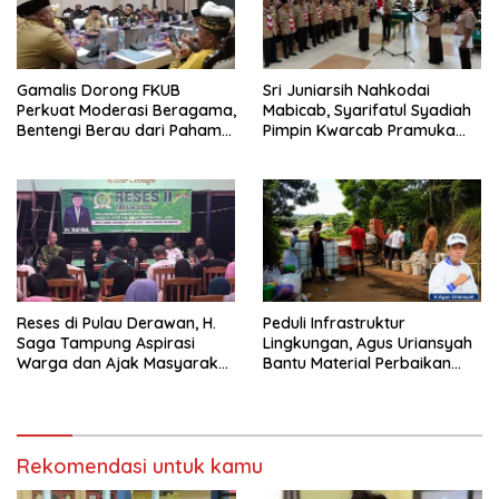
Gamalis Dorong FKUB
Sri Juniarsih Nahkodai
Perkuat Moderasi Beragama,
Mabicab, Syarifatul Syadiah
Bentengi Berau dari Paham
Pimpin Kwarcab Pramuka
Pemecah Persatuan
Berau 2026–2031
Reses di Pulau Derawan, H.
Peduli Infrastruktur
Saga Tampung Aspirasi
Lingkungan, Agus Uriansyah
Warga dan Ajak Masyarakat
Bantu Material Perbaikan
Bijak Sikapi Efisiensi
Jalan di Gang Angsa
Anggaran
Rekomendasi untuk kamu