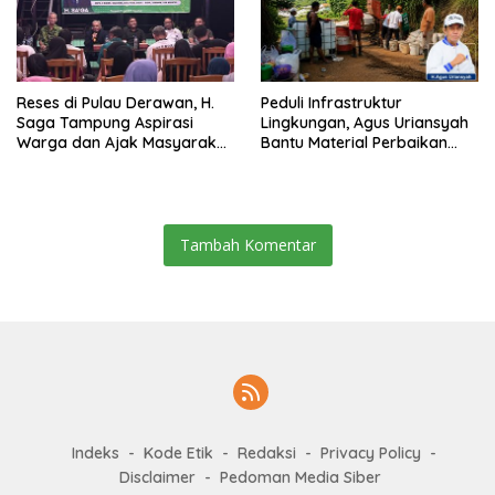
Reses di Pulau Derawan, H.
Peduli Infrastruktur
Saga Tampung Aspirasi
Lingkungan, Agus Uriansyah
Warga dan Ajak Masyarakat
Bantu Material Perbaikan
Bijak Sikapi Efisiensi
Jalan di Gang Angsa
Anggaran
Tambah Komentar
Indeks
Kode Etik
Redaksi
Privacy Policy
Disclaimer
Pedoman Media Siber