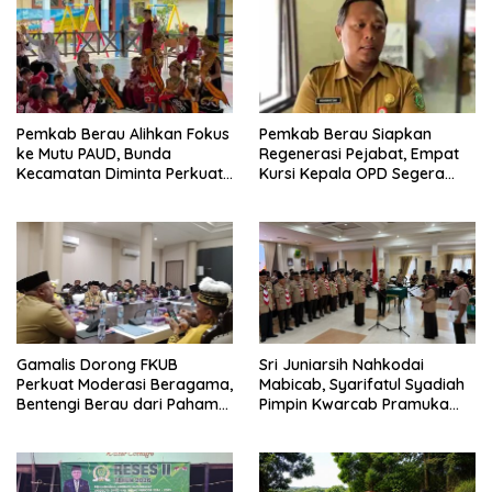
Pemkab Berau Alihkan Fokus
Pemkab Berau Siapkan
ke Mutu PAUD, Bunda
Regenerasi Pejabat, Empat
Kecamatan Diminta Perkuat
Kursi Kepala OPD Segera
Pengawasan
Diisi
Gamalis Dorong FKUB
Sri Juniarsih Nahkodai
Perkuat Moderasi Beragama,
Mabicab, Syarifatul Syadiah
Bentengi Berau dari Paham
Pimpin Kwarcab Pramuka
Pemecah Persatuan
Berau 2026–2031