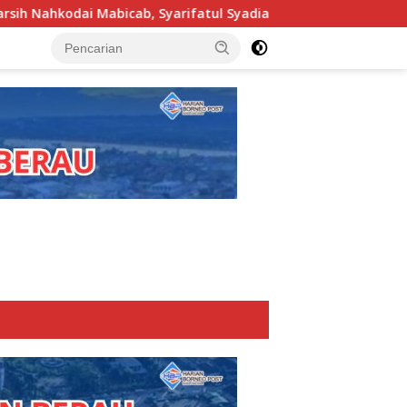
 Syarifatul Syadiah Pimpin Kwarcab Pramuka Berau 2026–2031