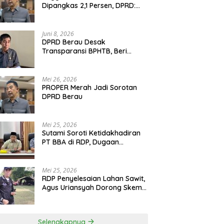
Dipangkas 2,1 Persen, DPRD:
Program Monumental Harus
Ditunda
Juni 8, 2026
DPRD Berau Desak
Transparansi BPHTB, Beri
Tenggat Sepekan untuk
Penyelesaian Polemik
Mei 26, 2026
PROPER Merah Jadi Sorotan
DPRD Berau
Mei 25, 2026
Sutami Soroti Ketidakhadiran
PT BBA di RDP, Dugaan
Permainan Oknum Menguat
Mei 25, 2026
RDP Penyelesaian Lahan Sawit,
Agus Uriansyah Dorong Skema
Tali Asih untuk Cari Jalan
Tengah
Selengkapnya