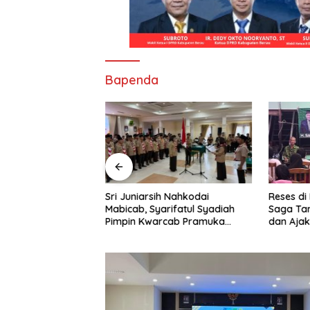
Bapenda
Sri Juniarsih Nahkodai
Reses di
ong FKUB Perkuat
Mabicab, Syarifatul Syadiah
Saga Ta
ragama, Bentengi
Pimpin Kwarcab Pramuka
dan Ajak
 Paham Pemecah
Berau 2026–2031
Sikapi E