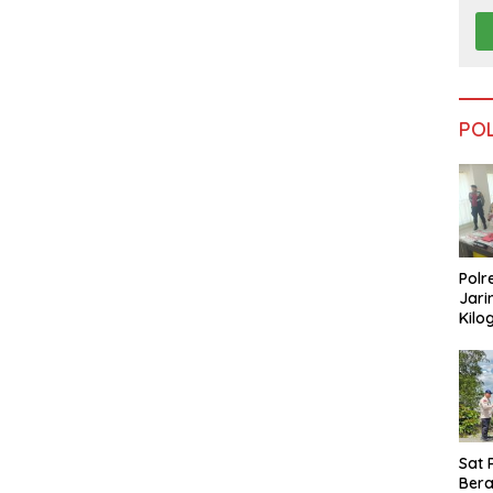
PO
Polr
Jari
Kilo
Dike
dari
Tar
Sat 
Ber