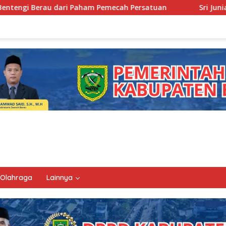
am Pemecah Persatuan
Sri Juniarsih Nahkodai Mabicab,
Olahraga
Lainnya