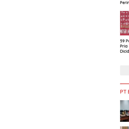
Peri
Bua
59 P
Pria
Dicid
PT