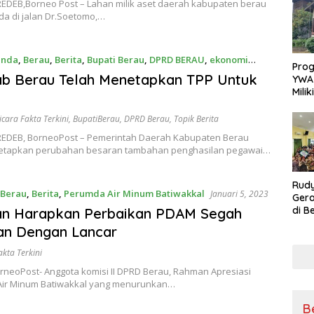
EDEB,Borneo Post – Lahan milik aset daerah kabupaten berau
Sikap
da di jalan Dr.Soetomo,…
Ang
enda
,
Berau
,
Berita
,
Bupati Berau
,
DPRD BERAU
,
ekonomi
Pro
 2023
b Berau Telah Menetapkan TPP Untuk
YWA
Mili
Aman
Nya
icara Fakta Terkini
,
BupatiBerau
,
DPRD Berau
,
Topik Berita
EDEB, BorneoPost – Pemerintah Daerah Kabupaten Berau
etapkan perubahan besaran tambahan penghasilan pegawai…
Rudy
Berau
,
Berita
,
Perumda Air Minum Batiwakkal
Januari 5, 2023
Gera
di B
n Harapkan Perbaikan PDAM Segah
Kons
an Dengan Lancar
untu
akta Terkini
rneoPost- Anggota komisi II DPRD Berau, Rahman Apresiasi
ir Minum Batiwakkal yang menurunkan…
B