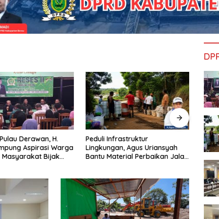
DP
 Pulau Derawan, H.
Peduli Infrastruktur
Prog
mpung Aspirasi Warga
Lingkungan, Agus Uriansyah
Bantu
 Masyarakat Bijak
Bantu Material Perbaikan Jalan
yang
fisiensi Anggaran
di Gang Angsa
Nya