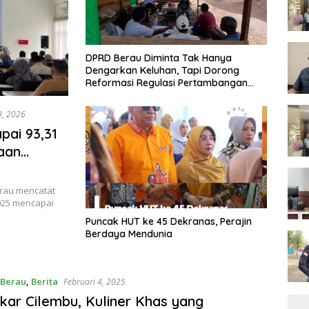
DPRD Berau Diminta Tak Hanya
Dengarkan Keluhan, Tapi Dorong
Reformasi Regulasi Pertambangan
Rakyat
9, 2026
pai 93,31
aan
rau mencatat
025 mencapai
Puncak HUT ke 45 Dekranas, Perajin
Berdaya Mendunia
Berau
,
Berita
Februari 4, 2025
kar Cilembu, Kuliner Khas yang