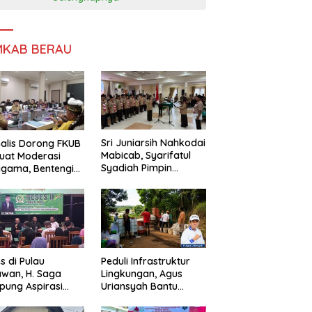
MKAB BERAU
Sri Juniarsih Nahkodai
alis Dorong FKUB
Mabicab, Syarifatul
uat Moderasi
Syadiah Pimpin
gama, Bentengi
Kwarcab Pramuka
u dari Paham
Berau 2026–2031
ecah Persatuan
s di Pulau
Peduli Infrastruktur
wan, H. Saga
Lingkungan, Agus
ung Aspirasi
Uriansyah Bantu
ga dan Ajak
Material Perbaikan
arakat Bijak
Jalan di Gang Angsa