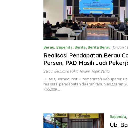
Berau
,
Bapenda
,
Berita
,
Berita Berau
Januari 1
Realisasi Pendapatan Berau Ca
Persen, PAD Masih Jadi Pekerj
Rumah
Berau
,
Berbicara Fakta Terkini
,
Topik Berita
BERAU, BorneoPost – Pemerintah Kabupaten Be
realisasi pendapatan daerah tahun anggaran 2
Rp5,009…
Bapenda
,
Ubi Ba