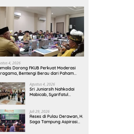
ustus 4, 2026
malis Dorong FKUB Perkuat Moderasi
ragama, Bentengi Berau dari Paham
mecah Persatuan
Agustus 4, 2026
Sri Juniarsih Nahkodai
Mabicab, Syarifatul
Syadiah Pimpin Kwarcab
Pramuka Berau 2026–2031
Juli 29, 2026
Reses di Pulau Derawan, H.
Saga Tampung Aspirasi
Warga dan Ajak
Masyarakat Bijak Sikapi