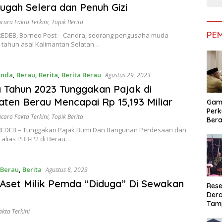
gah Selera dan Penuh Gizi
icara Fakta Terkini
,
Topik Berita
PE
EDEB, Borneo Post – Candra, seorang pengusaha muda
7 tahun asal Kalimantan Selatan…
enda
,
Berau
,
Berita
,
Berita Berau
Agustus 29, 2023
 Tahun 2023 Tunggakan Pajak di
ten Berau Mencapai Rp 15,193 Miliar
Gam
Perk
icara Fakta Terkini
,
Topik Berita
Bera
Bera
EDEB – Tunggakan Pajak Bumi Dan Bangunan Perdesaan dan
Pem
 alias PBB-P2 di Berau…
Berau
,
Berita
Agustus 8, 2023
Aset Milik Pemda “Diduga” Di Sewakan
Rese
Dera
Tamp
akta Terkini
War
Masy