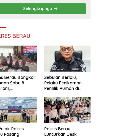
Efisiensi Anggaran
Selengkapnya
LRES BERAU
es Berau Bongkar
Sebulan Berlalu,
ngan Sabu 8
Pelaku Penikaman
gram,
Pemilik Rumah di
ndalikan Napi
Tanjung Redeb Masih
 Dalam Lapas
Diburu Polisi
akan
Polair Polres
Polres Berau
au Pasang
Luncurkan Desk