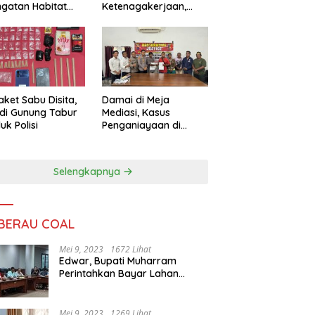
ngatan Habitat
Ketenagakerjaan,
ya
Sengketa Buruh
Didorong Tuntas
Lewat Mediasi
aket Sabu Disita,
Damai di Meja
 di Gunung Tabur
Mediasi, Kasus
uk Polisi
Penganiayaan di
Gunung Tabur
Diselesaikan Lewat
Restorative Justice
Selengkapnya
 BERAU COAL
Mei 9, 2023
1672 Lihat
Edwar, Bupati Muharram
Perintahkan Bayar Lahan
Warga
Mei 9, 2023
1269 Lihat