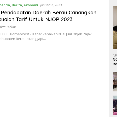
penda
,
Berita
,
ekonomi
Januari 2, 2023
 Pendapatan Daerah Berau Canangkan
uaian Tarif Untuk NJOP 2023
akta Terkini
DEB, BorneoPost – Kabar kenaikan Nilai Jual Objek Pajak
 Kabupaten Berau ditanggapi…
Ag
Ga
Be
Pe