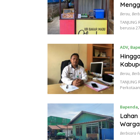
Menggu
Berau
,
Berb
TANJUNG R
berusia 2
ADV
,
Bap
Hingga
Kabupa
Berau
,
Berb
TANJUNG R
Perkotaan
Bapenda
,
Lahan 
Warga
Berbicara F