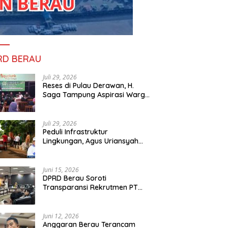
RD BERAU
Juli 29, 2026
Reses di Pulau Derawan, H.
Saga Tampung Aspirasi Warga
dan Ajak Masyarakat Bijak
Sikapi Efisiensi Anggaran
Juli 29, 2026
Peduli Infrastruktur
Lingkungan, Agus Uriansyah
ram PONDASI PT YWA
Kejari Berau Musnahkan
R
Bantu Material Perbaikan Jalan
 Warga Miliki Rumah
Barang Bukti 130 Perkara,
I
di Gang Angsa
 Aman, Sehat, dan
Kasus Narkotika Masih
K
Juni 15, 2026
man
Mendominasi
S
DPRD Berau Soroti
Transparansi Rekrutmen PT
PAMA, Data Tenaga Kerja Lokal
Dipertanyakan
Juni 12, 2026
Anggaran Berau Terancam