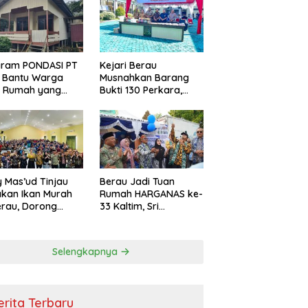
i Efisiensi
garan
gram PONDASI PT
Kejari Berau
 Bantu Warga
Musnahkan Barang
ki Rumah yang
Bukti 130 Perkara,
, Sehat, dan
Kasus Narkotika
man
Masih Mendominasi
 Mas’ud Tinjau
Berau Jadi Tuan
kan Ikan Murah
Rumah HARGANAS ke-
erau, Dorong
33 Kaltim, Sri
umsi Protein
Juniarsih: Keluarga
k Tekan Stunting
Berkualitas Fondasi
Kemajuan Daerah
Selengkapnya
erita Terbaru