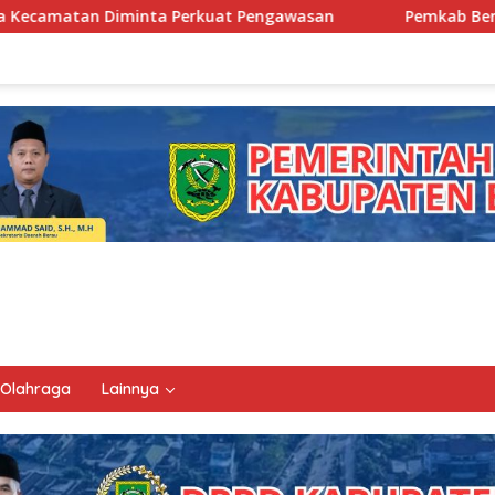
at Pengawasan
Pemkab Berau Siapkan Regenerasi Pejaba
Olahraga
Lainnya