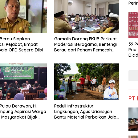
Peri
Bua
Berau Siapkan
Gamalis Dorong FKUB Perkuat
59 P
si Pejabat, Empat
Moderasi Beragama, Bentengi
Pria
pala OPD Segera Diisi
Berau dari Paham Pemecah
Dicid
Persatuan
PT
 Pulau Derawan, H.
Peduli Infrastruktur
mpung Aspirasi Warga
Lingkungan, Agus Uriansyah
 Masyarakat Bijak
Bantu Material Perbaikan Jalan
fisiensi Anggaran
di Gang Angsa