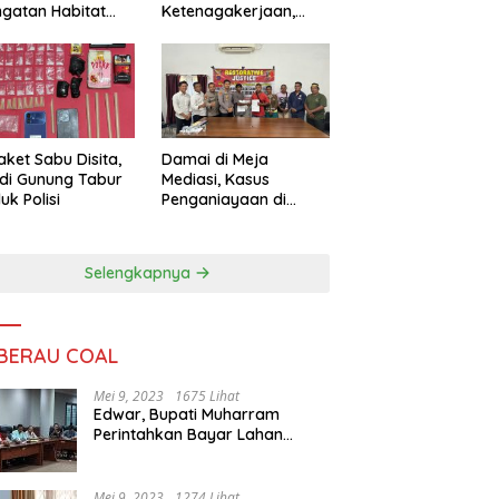
ngatan Habitat
Ketenagakerjaan,
ya
Sengketa Buruh
Didorong Tuntas
Lewat Mediasi
aket Sabu Disita,
Damai di Meja
 di Gunung Tabur
Mediasi, Kasus
uk Polisi
Penganiayaan di
Gunung Tabur
Diselesaikan Lewat
Restorative Justice
Selengkapnya
 BERAU COAL
Mei 9, 2023
1675 Lihat
Edwar, Bupati Muharram
Perintahkan Bayar Lahan
Warga
Mei 9, 2023
1274 Lihat