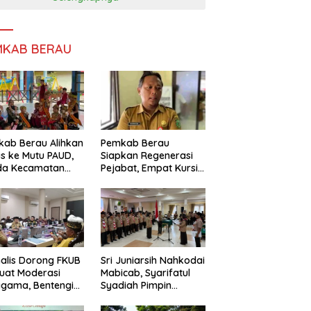
MKAB BERAU
ab Berau Alihkan
Pemkab Berau
s ke Mutu PAUD,
Siapkan Regenerasi
da Kecamatan
Pejabat, Empat Kursi
nta Perkuat
Kepala OPD Segera
gawasan
Diisi
alis Dorong FKUB
Sri Juniarsih Nahkodai
uat Moderasi
Mabicab, Syarifatul
gama, Bentengi
Syadiah Pimpin
u dari Paham
Kwarcab Pramuka
ecah Persatuan
Berau 2026–2031