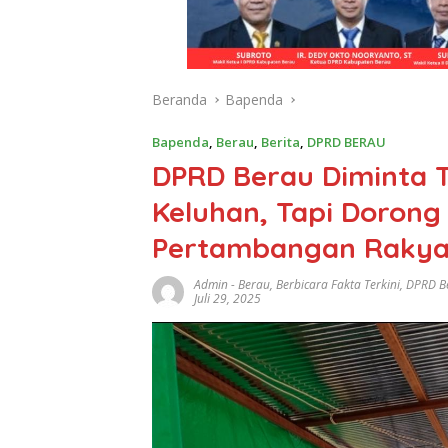
Beranda
Bapenda
Bapenda
,
Berau
,
Berita
,
DPRD BERAU
DPRD Berau Diminta 
Keluhan, Tapi Dorong
Pertambangan Rakya
Admin
-
Berau
,
Berbicara Fakta Terkini
,
DPRD B
Juli 29, 2025