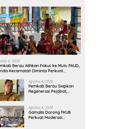
ustus 6, 2026
mkab Berau Alihkan Fokus ke Mutu PAUD,
nda Kecamatan Diminta Perkuat
engawasan
Agustus 6, 2026
Pemkab Berau Siapkan
Regenerasi Pejabat,
Empat Kursi Kepala OPD
Segera Diisi
Agustus 4, 2026
Gamalis Dorong FKUB
Perkuat Moderasi
Beragama, Bentengi Berau
dari Paham Pemecah