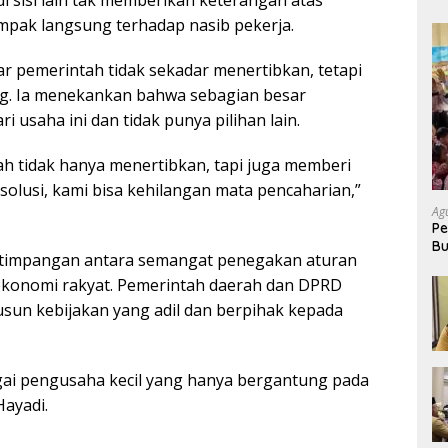
i sisi lain tak memberikan keterangan atas
ampak langsung terhadap nasib pekerja.
 pemerintah tidak sekadar menertibkan, tetapi
ang. Ia menekankan bahwa sebagian besar
usaha ini dan tidak punya pilihan lain.
h tidak hanya menertibkan, tapi juga memberi
a solusi, kami bisa kehilangan mata pencaharian,”
Ag
Pe
Bu
ketimpangan antara semangat penegakan aturan
P
ekonomi rakyat. Pemerintah daerah dan DPRD
sun kebijakan yang adil dan berpihak kepada
agai pengusaha kecil yang hanya bergantung pada
Hayadi.