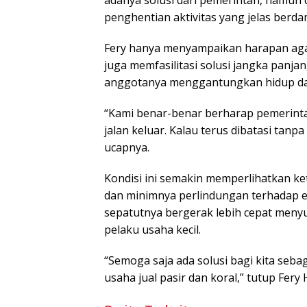
adanya solusi dari pemerintah, namun d
penghentian aktivitas yang jelas berd
Fery hanya menyampaikan harapan agar
juga memfasilitasi solusi jangka panj
anggotanya menggantungkan hidup dari 
“Kami benar-benar berharap pemerinta
jalan keluar. Kalau terus dibatasi tanp
ucapnya.
Kondisi ini semakin memperlihatkan 
dan minimnya perlindungan terhadap 
sepatutnya bergerak lebih cepat menyu
pelaku usaha kecil.
“Semoga saja ada solusi bagi kita seb
usaha jual pasir dan koral,” tutup Fery 