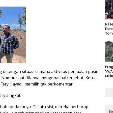
Rese
Dera
Tamp
War
Masy
Sikap
Ang
Pro
di tengah situasi di mana aktivitas penjualan pasir
YWA
Mili
. Namun saat ditanya mengenai hal tersebut, Ketua
Aman
, Fery Hayadi, memilih tak berkomentar.
Nya
ery singkat.
ah tanda tanya. Di satu sisi, mereka berharap
B