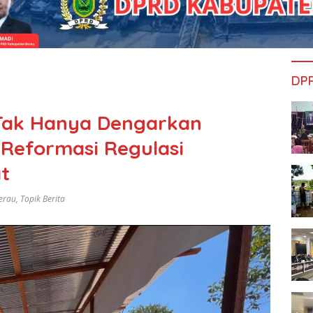
DP
Tak Hanya Dengarkan
 Reformasi Regulasi
t
erau
,
Topik Berita