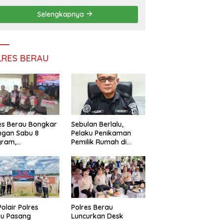
Persatuan
Selengkapnya
LRES BERAU
es Berau Bongkar
Sebulan Berlalu,
ngan Sabu 8
Pelaku Penikaman
gram,
Pemilik Rumah di
ndalikan Napi
Tanjung Redeb Masih
 Dalam Lapas
Diburu Polisi
akan
Polair Polres
Polres Berau
au Pasang
Luncurkan Desk