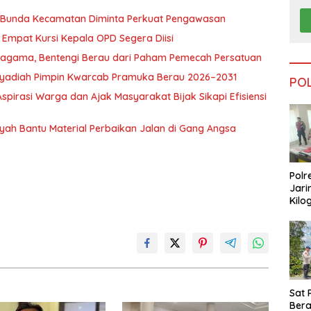
, Bunda Kecamatan Diminta Perkuat Pengawasan
Empat Kursi Kepala OPD Segera Diisi
ragama, Bentengi Berau dari Paham Pemecah Persatuan
l Syadiah Pimpin Kwarcab Pramuka Berau 2026–2031
PO
pirasi Warga dan Ajak Masyarakat Bijak Sikapi Efisiensi
nsyah Bantu Material Perbaikan Jalan di Gang Angsa
Polr
Jari
Kilo
Dike
dari
Tar
Sat 
Ber