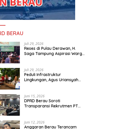
RD BERAU
Juli 29, 2026
Reses di Pulau Derawan, H.
Saga Tampung Aspirasi Warga
dan Ajak Masyarakat Bijak
Sikapi Efisiensi Anggaran
Juli 29, 2026
Peduli Infrastruktur
Lingkungan, Agus Uriansyah
Bantu Material Perbaikan Jalan
di Gang Angsa
Juni 15, 2026
DPRD Berau Soroti
Transparansi Rekrutmen PT
PAMA, Data Tenaga Kerja Lokal
Dipertanyakan
Juni 12, 2026
Anggaran Berau Terancam