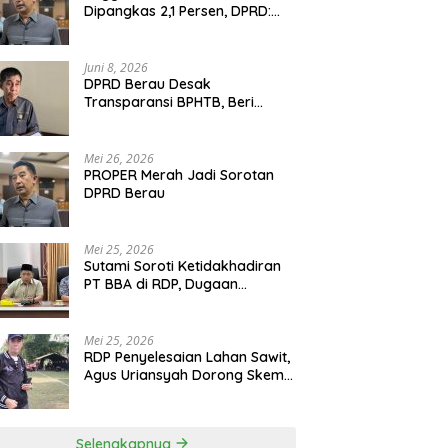
Dipangkas 2,1 Persen, DPRD:
Program Monumental Harus
Ditunda
Juni 8, 2026
DPRD Berau Desak
Transparansi BPHTB, Beri
Tenggat Sepekan untuk
Penyelesaian Polemik
Mei 26, 2026
PROPER Merah Jadi Sorotan
DPRD Berau
Mei 25, 2026
Sutami Soroti Ketidakhadiran
PT BBA di RDP, Dugaan
Permainan Oknum Menguat
Mei 25, 2026
RDP Penyelesaian Lahan Sawit,
Agus Uriansyah Dorong Skema
Tali Asih untuk Cari Jalan
Tengah
Selengkapnya