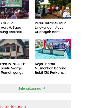
s di Pulau
Peduli Infrastruktur
wan, H. Saga
Lingkungan, Agus
ung Aspirasi
Uriansyah Bantu
ga dan Ajak
Material Perbaikan
arakat Bijak
Jalan di Gang Angsa
i Efisiensi
garan
gram PONDASI PT
Kejari Berau
 Bantu Warga
Musnahkan Barang
ki Rumah yang
Bukti 130 Perkara,
, Sehat, dan
Kasus Narkotika
man
Masih Mendominasi
Selengkapnya
erita Terbaru