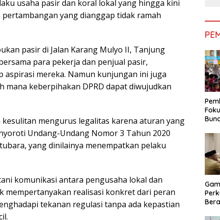
u usaha pasir dan koral lokal yang hingga kini
n pertambangan yang dianggap tidak ramah
PE
an pasir di Jalan Karang Mulyo II, Tanjung
bersama para pekerja dan penjual pasir,
 aspirasi mereka. Namun kunjungan ini juga
uh mana keberpihakan DPRD dapat diwujudkan
Pemk
Foku
Bun
 kesulitan mengurus legalitas karena aturan yang
Dimi
 menyoroti Undang-Undang Nomor 3 Tahun 2020
Pen
tubara, yang dinilainya menempatkan pelaku
ani komunikasi antara pengusaha lokal dan
Gam
k mempertanyakan realisasi konkret dari peran
Perk
Bera
menghadapi tekanan regulasi tanpa ada kepastian
Bera
l.
Pem