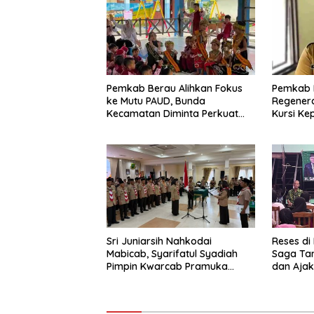
Pemkab Berau Alihkan Fokus
Pemkab 
ke Mutu PAUD, Bunda
Regenera
Kecamatan Diminta Perkuat
Kursi Ke
Pengawasan
Sri Juniarsih Nahkodai
Reses di
Mabicab, Syarifatul Syadiah
Saga Ta
Pimpin Kwarcab Pramuka
dan Ajak
Berau 2026–2031
Sikapi E