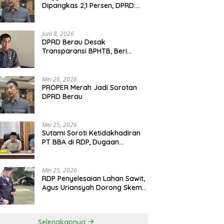
Dipangkas 2,1 Persen, DPRD:
Program Monumental Harus
Ditunda
Juni 8, 2026
DPRD Berau Desak
Transparansi BPHTB, Beri
Tenggat Sepekan untuk
Penyelesaian Polemik
Mei 26, 2026
PROPER Merah Jadi Sorotan
DPRD Berau
Mei 25, 2026
Sutami Soroti Ketidakhadiran
PT BBA di RDP, Dugaan
Permainan Oknum Menguat
Mei 25, 2026
RDP Penyelesaian Lahan Sawit,
Agus Uriansyah Dorong Skema
Tali Asih untuk Cari Jalan
Tengah
Selengkapnya