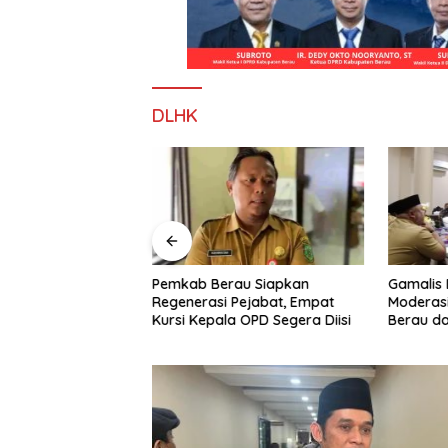
DLHK
Pemkab Berau Siapkan
Gamalis 
u Alihkan Fokus
Regenerasi Pejabat, Empat
Moderasi
D, Bunda
Kursi Kepala OPD Segera Diisi
Berau d
iminta Perkuat
Persatu
n