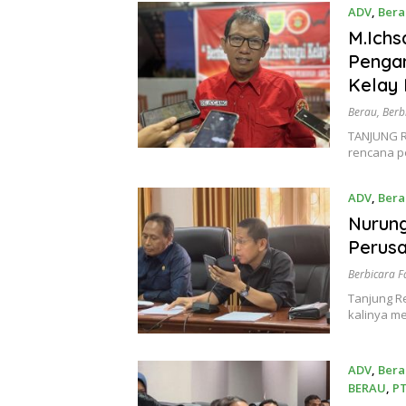
ADV
,
Bera
M.Ichs
Penga
Kelay I
Berau
,
Berb
TANJUNG R
rencana p
ADV
,
Bera
Nurung
Perus
Berbicara F
Tanjung R
kalinya m
ADV
,
Bera
BERAU
,
PT