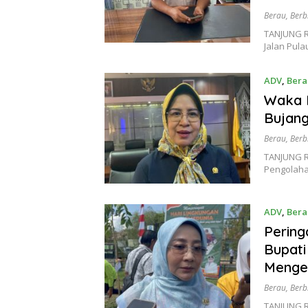
Berau
,
Berb
TANJUNG R
Jalan Pul
ADV
,
Bera
Waka 
Bujang
Berau
,
Berb
TANJUNG R
Pengolaha
ADV
,
Bera
Pering
Bupati
Menge
Berau
,
Berb
TANJUNG RE