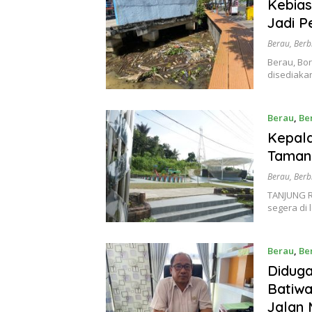
Kebia
Jadi P
Berau
,
Berb
Berau, Bo
disediakan
Berau
,
Be
Kepala
Taman 
Berau
,
Berb
TANJUNG R
segera di
Berau
,
Be
Diduga
Batiw
Jalan