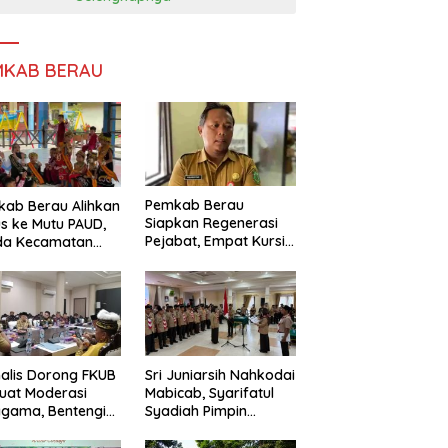
MKAB BERAU
Pemkab Berau
ab Berau Alihkan
Siapkan Regenerasi
s ke Mutu PAUD,
Pejabat, Empat Kursi
da Kecamatan
Kepala OPD Segera
nta Perkuat
Diisi
gawasan
alis Dorong FKUB
Sri Juniarsih Nahkodai
uat Moderasi
Mabicab, Syarifatul
gama, Bentengi
Syadiah Pimpin
u dari Paham
Kwarcab Pramuka
ecah Persatuan
Berau 2026–2031