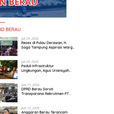
RD BERAU
Juli 29, 2026
Reses di Pulau Derawan, H.
Saga Tampung Aspirasi Warga
dan Ajak Masyarakat Bijak
Sikapi Efisiensi Anggaran
Juli 29, 2026
Peduli Infrastruktur
Lingkungan, Agus Uriansyah
 di Pulau Derawan, H.
Peduli Infrastruktur
P
Bantu Material Perbaikan Jalan
 Tampung Aspirasi Warga
Lingkungan, Agus Uriansyah
B
di Gang Angsa
jak Masyarakat Bijak
Bantu Material Perbaikan Jalan
y
Juni 15, 2026
i Efisiensi Anggaran
di Gang Angsa
N
DPRD Berau Soroti
Transparansi Rekrutmen PT
PAMA, Data Tenaga Kerja Lokal
Dipertanyakan
Juni 12, 2026
Anggaran Berau Terancam