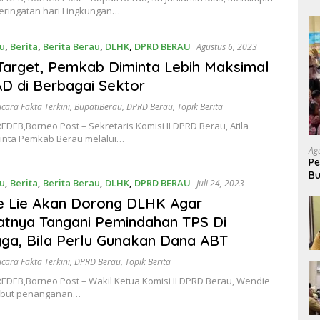
eringatan hari Lingkungan…
u
,
Berita
,
Berita Berau
,
DLHK
,
DPRD BERAU
Agustus 6, 2023
Target, Pemkab Diminta Lebih Maksimal
AD di Berbagai Sektor
icara Fakta Terkini
,
BupatiBerau
,
DPRD Berau
,
Topik Berita
DEB,Borneo Post – Sekretaris Komisi II DPRD Berau, Atila
inta Pemkab Berau melalui…
Ag
Pe
Bu
u
,
Berita
,
Berita Berau
,
DLHK
,
DPRD BERAU
Juli 24, 2023
P
e Lie Akan Dorong DLHK Agar
tnya Tangani Pemindahan TPS Di
ga, Bila Perlu Gunakan Dana ABT
icara Fakta Terkini
,
DPRD Berau
,
Topik Berita
EDEB,Borneo Post – Wakil Ketua Komisi II DPRD Berau, Wendie
sebut penanganan…