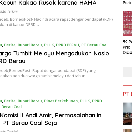
023
Kebun Kakao Rusak karena HAMA
Peri
Bua
akta Terkini
deb, BorneoiPost- Hadir di acara rapat dengar pendapat (RDP)
akan di kantor DPRD…
59 P
u
,
Berita
,
Bupati Berau
,
DLHK
,
DPRD BERAU
,
PT Berau Coal
Pria
023
arga Tumbit Melayu Mengadukan Nasib
Dicid
RD Berau
edeb,BorneoPost- Rapat dengar pendapat (RDP) yang
akan ada dua warga tumbit melayu dari tahun…
PT
u
,
Berita
,
Bupati Berau
,
Dinas Perkebunan
,
DLHK
,
DPRD
 Berau Coal
023
Komisi II Andi Amir, Permasalahan ini
l PT Berau Coal Saja
akta Terkini