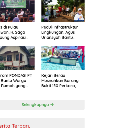
s di Pulau
Peduli Infrastruktur
wan, H. Saga
Lingkungan, Agus
ung Aspirasi
Uriansyah Bantu
ga dan Ajak
Material Perbaikan
arakat Bijak
Jalan di Gang Angsa
i Efisiensi
garan
gram PONDASI PT
Kejari Berau
 Bantu Warga
Musnahkan Barang
ki Rumah yang
Bukti 130 Perkara,
, Sehat, dan
Kasus Narkotika
man
Masih Mendominasi
Selengkapnya
erita Terbaru