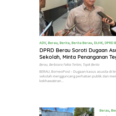
ADV
,
Berau
,
Berita
,
Berita Berau
,
DLHK
,
DPRD 
2026
DPRD Berau Soroti Dugaan Asus
Sekolah, Minta Penanganan Te
Kompromi
Berau
,
Berbicara Fakta Terkini
,
Topik Berita
BERAU, BorneoPost – Dugaan kasus asusila di l
sekolah mengguncang perhatian publik dan me
kekhawatiran…
Berau
,
Be