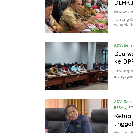
Mei 10, 2
DLHK,
Berbicara F
Tanjung Re
yang diad
ADV
,
Bera
Mei 10, 2
Dua w
ke DP
Tanjung R
mengagend
ADV
,
Bera
BERAU
,
PT
Mei 10, 2
Ketua 
tingga
Berbicara F