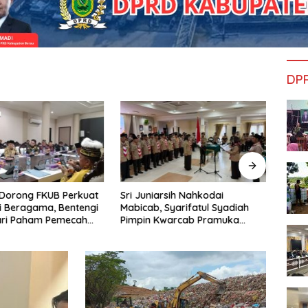
DP
Dorong FKUB Perkuat
Sri Juniarsih Nahkodai
Reses
 Beragama, Bentengi
Mabicab, Syarifatul Syadiah
Saga
ari Paham Pemecah
Pimpin Kwarcab Pramuka
dan A
an
Berau 2026–2031
Sikap