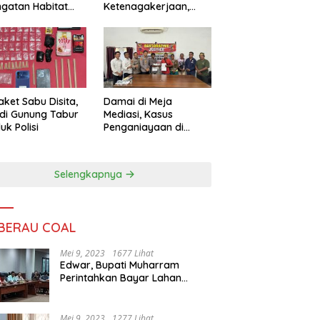
ngatan Habitat
Ketenagakerjaan,
ya
Sengketa Buruh
Didorong Tuntas
Lewat Mediasi
aket Sabu Disita,
Damai di Meja
 di Gunung Tabur
Mediasi, Kasus
uk Polisi
Penganiayaan di
Gunung Tabur
Diselesaikan Lewat
Restorative Justice
Selengkapnya
 BERAU COAL
Mei 9, 2023
1677 Lihat
Edwar, Bupati Muharram
Perintahkan Bayar Lahan
Warga
Mei 9, 2023
1277 Lihat