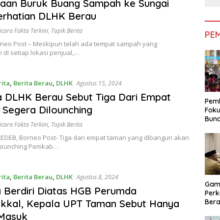
saan Buruk Buang Sampah ke Sungai
erhatian DLHK Berau
icara Fakta Terkini
,
Topik Berita
PE
rneo Post – Meskipun telah ada tempat sampah yang
 di setiap lokasi penjual,…
rita
,
Berita Berau
,
DLHK
Agustus 15, 2024
 DLHK Berau Sebut Tiga Dari Empat
Pemk
Segera Dilounching
Foku
Bun
icara Fakta Terkini
,
Topik Berita
Dimi
Pen
EDEB, Borneo Post- Tiga dari empat taman yang dibangun akan
 lounching Pemkab…
rita
,
Berita Berau
,
DLHK
Agustus 8, 2024
Gam
 Berdiri Diatas HGB Perumda
Perk
Bera
akkal, Kepala UPT Taman Sebut Hanya
Bera
 Masuk
Pem