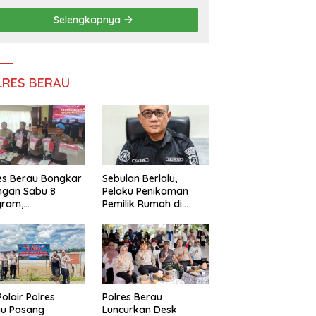
Persatuan
Selengkapnya
LRES BERAU
es Berau Bongkar
Sebulan Berlalu,
ngan Sabu 8
Pelaku Penikaman
gram,
Pemilik Rumah di
ndalikan Napi
Tanjung Redeb Masih
 Dalam Lapas
Diburu Polisi
akan
Polair Polres
Polres Berau
au Pasang
Luncurkan Desk