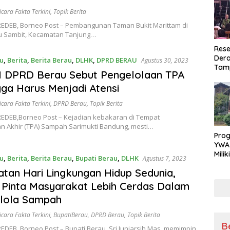
icara Fakta Terkini
,
Topik Berita
EDEB, Borneo Post – Pembangunan Taman Bukit Marittam di
au Sambit, Kecamatan Tanjung…
Rese
Dera
u
,
Berita
,
Berita Berau
,
DLHK
,
DPRD BERAU
Agustus 30, 2023
Tamp
I DPRD Berau Sebut Pengelolaan TPA
War
Masy
ga Harus Menjadi Atensi
Sikap
icara Fakta Terkini
,
DPRD Berau
,
Topik Berita
Ang
EDEB,Borneo Post – Kejadian kebakaran di Tempat
n Akhir (TPA) Sampah Sarimukti Bandung, mesti…
Pro
YWA
Mili
u
,
Berita
,
Berita Berau
,
Bupati Berau
,
DLHK
Agustus 7, 2023
Aman
atan Hari Lingkungan Hidup Sedunia,
Nya
 Pinta Masyarakat Lebih Cerdas Dalam
lola Sampah
icara Fakta Terkini
,
BupatiBerau
,
DPRD Berau
,
Topik Berita
B
DEB, Borneo Post – Bupati Berau, Sri Juniarsih Mas, memimpin