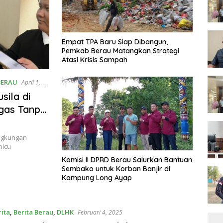
Empat TPA Baru Siap Dibangun,
Pemkab Berau Matangkan Strategi
Atasi Krisis Sampah
BERAU
April 1,
ila di
gas Tanpa
ingkungan
micu
Komisi II DPRD Berau Salurkan Bantuan
Sembako untuk Korban Banjir di
Kampung Long Ayap
rita
,
Berita Berau
,
DLHK
Februari 4, 2025