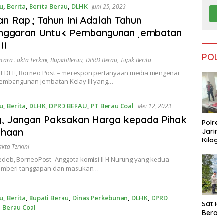
u
,
Berita
,
Berita Berau
,
DLHK
Juni 25, 2023
an Rapi; Tahun Ini Adalah Tahun
nggaran Untuk Pembangunan jembatan
II
PO
icara Fakta Terkini
,
BupatiBerau
,
DPRD Berau
,
Topik Berita
EDEB, Borneo Post – merespon pertanyaan media mengenai
embangunan jembatan Kelay III yang…
u
,
Berita
,
DLHK
,
DPRD BERAU
,
PT Berau Coal
Mei 12, 2023
, Jangan Paksakan Harga kepada Pihak
Polr
ahaan
Jari
Kilo
akta Terkini
Dike
dari
edeb, BorneoPost- Anggota komisi II H Nurung yang kedua
Tar
emberi tanggapan dan masukan…
u
,
Berita
,
Bupati Berau
,
Dinas Perkebunan
,
DLHK
,
DPRD
Sat 
 Berau Coal
Ber