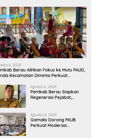
ustus 6, 2026
mkab Berau Alihkan Fokus ke Mutu PAUD,
nda Kecamatan Diminta Perkuat
engawasan
Agustus 6, 2026
Pemkab Berau Siapkan
Regenerasi Pejabat,
Empat Kursi Kepala OPD
Segera Diisi
Agustus 4, 2026
Gamalis Dorong FKUB
Perkuat Moderasi
Beragama, Bentengi Berau
dari Paham Pemecah