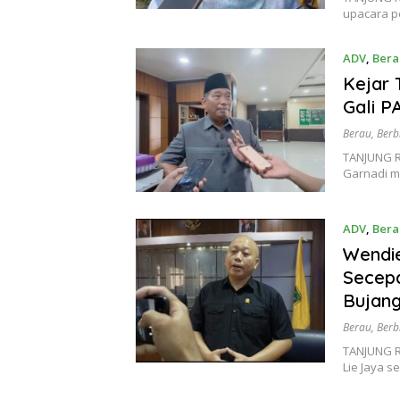
upacara p
ADV
,
Bera
Kejar 
Gali P
Berau
,
Berb
TANJUNG RE
Garnadi m
ADV
,
Bera
Wendi
Secepa
Bujang
Berau
,
Berb
TANJUNG R
Lie Jaya 