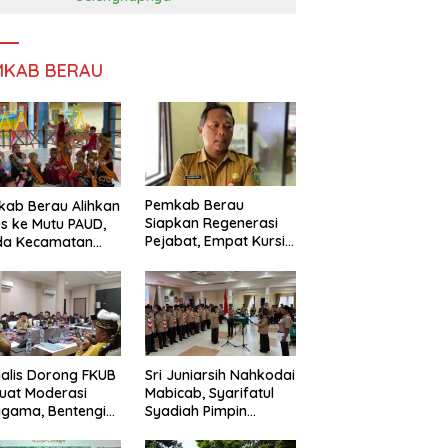
MKAB BERAU
Pemkab Berau
ab Berau Alihkan
Siapkan Regenerasi
s ke Mutu PAUD,
Pejabat, Empat Kursi
da Kecamatan
Kepala OPD Segera
nta Perkuat
Diisi
gawasan
alis Dorong FKUB
Sri Juniarsih Nahkodai
uat Moderasi
Mabicab, Syarifatul
gama, Bentengi
Syadiah Pimpin
u dari Paham
Kwarcab Pramuka
ecah Persatuan
Berau 2026–2031