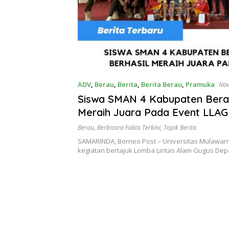
ADV
,
Berau
,
Berita
,
Berita Berau
,
Pramuka
Nov
Siswa SMAN 4 Kabupaten Berau
Meraih Juara Pada Event LLA
Berau
,
Berbicara Fakta Terkini
,
Topik Berita
SAMARINDA, Borneo Post – Universitas Mulawa
kegiatan bertajuk Lomba Lintas Alam Gugus Dep