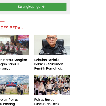
Persatuan
Selengkapnya
LRES BERAU
es Berau Bongkar
Sebulan Berlalu,
ngan Sabu 8
Pelaku Penikaman
gram,
Pemilik Rumah di
ndalikan Napi
Tanjung Redeb Masih
 Dalam Lapas
Diburu Polisi
akan
Polair Polres
Polres Berau
au Pasang
Luncurkan Desk