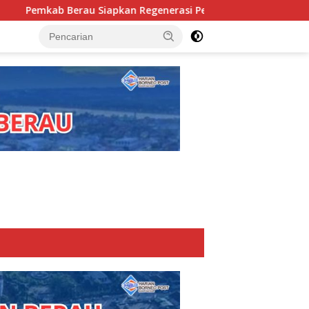
pkan Regenerasi Pejabat, Empat Kursi Kepala OPD Segera Diisi