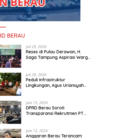
RD BERAU
Juli 29, 2026
Reses di Pulau Derawan, H.
Saga Tampung Aspirasi Warga
dan Ajak Masyarakat Bijak
Sikapi Efisiensi Anggaran
Juli 29, 2026
Peduli Infrastruktur
Lingkungan, Agus Uriansyah
 di Pulau Derawan, H.
Peduli Infrastruktur
P
Bantu Material Perbaikan Jalan
 Tampung Aspirasi Warga
Lingkungan, Agus Uriansyah
B
di Gang Angsa
jak Masyarakat Bijak
Bantu Material Perbaikan Jalan
y
Juni 15, 2026
i Efisiensi Anggaran
di Gang Angsa
N
DPRD Berau Soroti
Transparansi Rekrutmen PT
PAMA, Data Tenaga Kerja Lokal
Dipertanyakan
Juni 12, 2026
Anggaran Berau Terancam