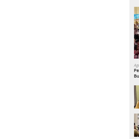
Ag
Pe
Bu
P