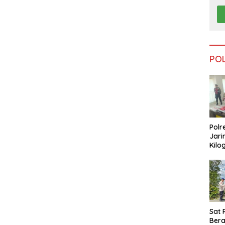
PO
Polr
Jari
Kilo
Dike
dari
Tar
Sat 
Ber