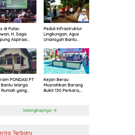
s di Pulau
Peduli Infrastruktur
wan, H. Saga
Lingkungan, Agus
ung Aspirasi
Uriansyah Bantu
ga dan Ajak
Material Perbaikan
arakat Bijak
Jalan di Gang Angsa
i Efisiensi
garan
gram PONDASI PT
Kejari Berau
 Bantu Warga
Musnahkan Barang
ki Rumah yang
Bukti 130 Perkara,
, Sehat, dan
Kasus Narkotika
man
Masih Mendominasi
Selengkapnya
erita Terbaru