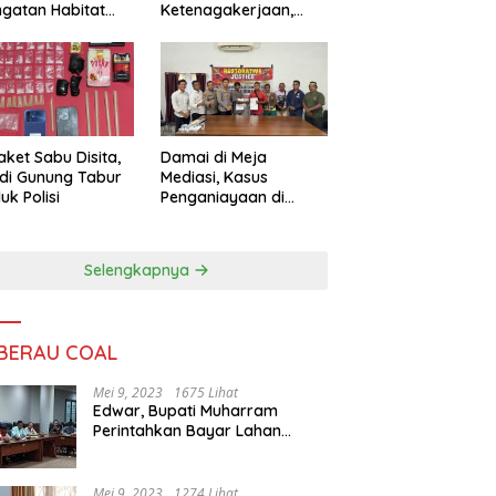
ngatan Habitat
Ketenagakerjaan,
ya
Sengketa Buruh
Didorong Tuntas
Lewat Mediasi
aket Sabu Disita,
Damai di Meja
 di Gunung Tabur
Mediasi, Kasus
uk Polisi
Penganiayaan di
Gunung Tabur
Diselesaikan Lewat
Restorative Justice
Selengkapnya
 BERAU COAL
Mei 9, 2023
1675 Lihat
Edwar, Bupati Muharram
Perintahkan Bayar Lahan
Warga
Mei 9, 2023
1274 Lihat