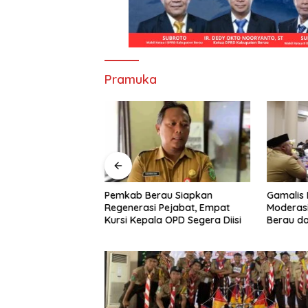
Pramuka
Pemkab Berau Siapkan
Gamalis 
u Alihkan Fokus
Regenerasi Pejabat, Empat
Moderasi
D, Bunda
Kursi Kepala OPD Segera Diisi
Berau d
iminta Perkuat
Persatu
n