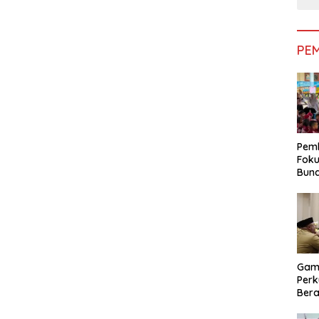
PE
Pemk
Foku
Bun
Dimi
Pen
Gam
Perk
Bera
Bera
Pem