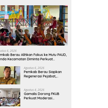
ustus 6, 2026
mkab Berau Alihkan Fokus ke Mutu PAUD,
nda Kecamatan Diminta Perkuat
engawasan
Agustus 6, 2026
Pemkab Berau Siapkan
Regenerasi Pejabat,
Empat Kursi Kepala OPD
Segera Diisi
Agustus 4, 2026
Gamalis Dorong FKUB
Perkuat Moderasi
Beragama, Bentengi Berau
dari Paham Pemecah