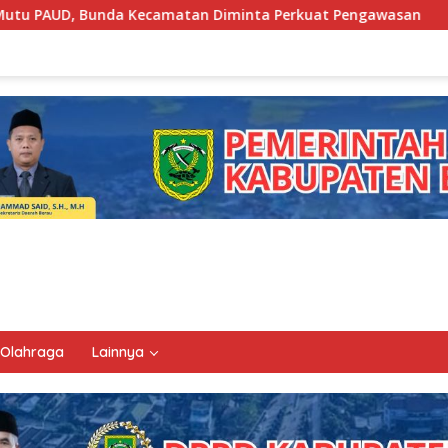
camatan Diminta Perkuat Pengawasan
Pemkab Berau Sia
Olahraga
Lainnya