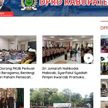
DP
Dorong FKUB Perkuat
Sri Juniarsih Nahkodai
Reses
 Beragama, Bentengi
Mabicab, Syarifatul Syadiah
Saga
ari Paham Pemecah
Pimpin Kwarcab Pramuka
dan A
an
Berau 2026–2031
Sikap