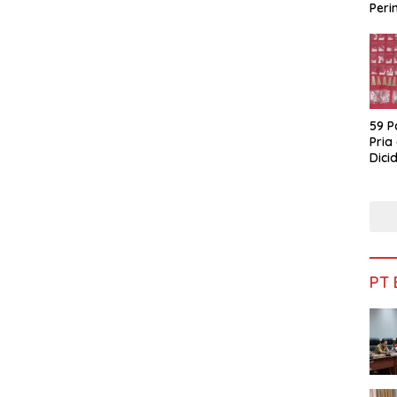
Peri
Bua
59 P
Pria
Dicid
PT