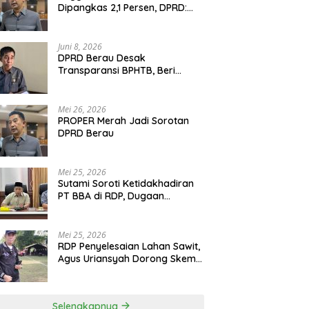
Dipangkas 2,1 Persen, DPRD:
Program Monumental Harus
Ditunda
Juni 8, 2026
DPRD Berau Desak
Transparansi BPHTB, Beri
Tenggat Sepekan untuk
Penyelesaian Polemik
Mei 26, 2026
PROPER Merah Jadi Sorotan
DPRD Berau
Mei 25, 2026
Sutami Soroti Ketidakhadiran
PT BBA di RDP, Dugaan
Permainan Oknum Menguat
Mei 25, 2026
RDP Penyelesaian Lahan Sawit,
Agus Uriansyah Dorong Skema
Tali Asih untuk Cari Jalan
Tengah
Selengkapnya