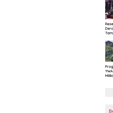
Rese
Dera
Tamp
War
Masy
Sikap
Ang
Pro
YWA
Mili
Aman
Nya
B