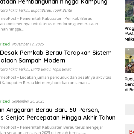
ataan Pembangunan hingga Kampung
Sikap
Ang
icara Fakta Terkini
,
BupatiBerau
,
Topik Berita
rneoPost – Pemerintah Kabupaten (Pemkab) Berau
n komitmennya untuk terus mendorong pemerataan
Pro
nan hingga…
YWA
Mili
rized
November 12, 2025
Aman
Nya
Desak Pemkab Berau Terapkan Sistem
lolaan Sampah Modern
icara Fakta Terkini
,
DPRD Berau
,
Topik Berita
rneoPost – Ledakan jumlah penduduk dan pesatnya aktivitas
Rudy
i Kabupaten Berau kini menghadirkan ancaman…
Gera
di B
Kons
untu
rized
September 26, 2025
n Anggaran Berau Baru 60 Persen,
s Genjot Percepatan Hingga Akhir Tahun
rneoPost – Pemerintah Kabupaten Berau terus mengejar
B
ian serapan anggaran 2025 di tengah tenggat…