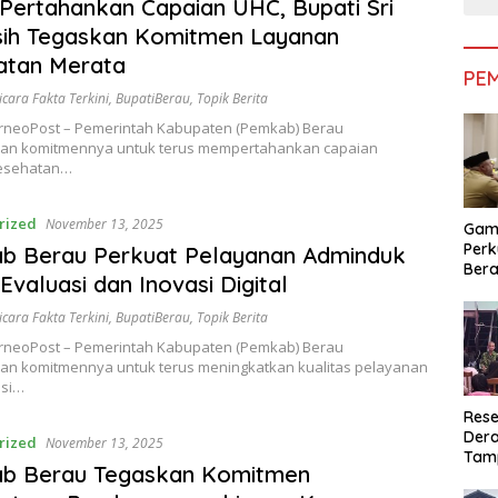
Pertahankan Capaian UHC, Bupati Sri
sih Tegaskan Komitmen Layanan
atan Merata
PE
icara Fakta Terkini
,
BupatiBerau
,
Topik Berita
rneoPost – Pemerintah Kabupaten (Pemkab) Berau
n komitmennya untuk terus mempertahankan capaian
kesehatan…
rized
November 13, 2025
Gam
Perk
b Berau Perkuat Pelayanan Adminduk
Bera
Evaluasi dan Inovasi Digital
Bera
Pem
icara Fakta Terkini
,
BupatiBerau
,
Topik Berita
rneoPost – Pemerintah Kabupaten (Pemkab) Berau
n komitmennya untuk terus meningkatkan kualitas pelayanan
asi…
Rese
Dera
rized
November 13, 2025
Tamp
b Berau Tegaskan Komitmen
War
Masy