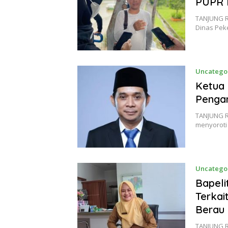
PUPR 
TANJUNG R
Dinas Pe
Uncatego
Ketua 
Penga
TANJUNG R
menyoroti 
Uncatego
Bapeli
Terkai
Berau
TANJUNG R