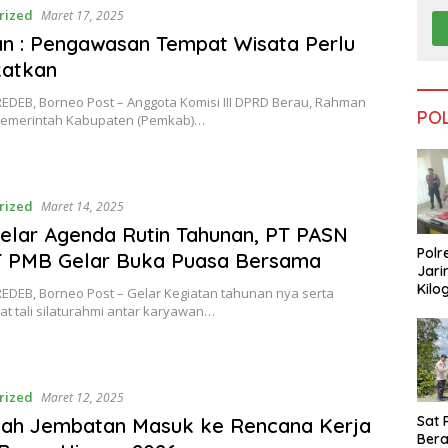
rized
Maret 17, 2025
n : Pengawasan Tempat Wisata Perlu
katkan
EDEB, Borneo Post – Anggota Komisi III DPRD Berau, Rahman
PO
emerintah Kabupaten (Pemkab)…
rized
Maret 14, 2025
lar Agenda Rutin Tahunan, PT PASN
Polr
T PMB Gelar Buka Puasa Bersama
Jari
Kilo
EDEB, Borneo Post – Gelar Kegiatan tahunan nya serta
Dike
t tali silaturahmi antar karyawan…
dari
Tar
rized
Maret 12, 2025
Sat 
lah Jembatan Masuk ke Rencana Kerja
Ber