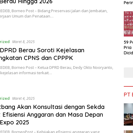
Berau Hingga 2026
Peri
Bua
EDEB, Borneo Post – Bidang Preservasi Jalan dan Jembatan,
kerjaan Umum dan Penataan…
rized
Maret 8, 2025
59 P
Pria
DPRD Berau Soroti Kejelasan
Dicid
ngkatan CPNS dan CPPPK
EDEB, Borneo Post – Ketua DPRD Berau, Dedy Okto Nooryanto,
kejelasan informasi terkait…
PT
rized
Maret 4, 2025
tbang Akan Konsultasi dengan Sekda
t Efisiensi Anggaran dan Masa Depan
 Expo 2025
EDEB, BorneoPost – Kebijakan efisiensi anggaran yang