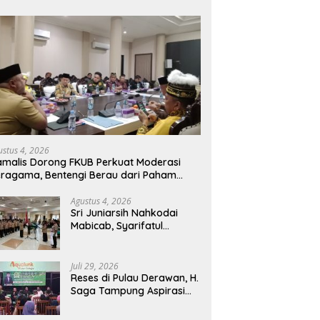
ustus 4, 2026
malis Dorong FKUB Perkuat Moderasi
ragama, Bentengi Berau dari Paham
mecah Persatuan
Agustus 4, 2026
Sri Juniarsih Nahkodai
Mabicab, Syarifatul
Syadiah Pimpin Kwarcab
Pramuka Berau 2026–2031
Juli 29, 2026
Reses di Pulau Derawan, H.
Saga Tampung Aspirasi
Warga dan Ajak
Masyarakat Bijak Sikapi