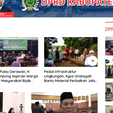
DP
 Pulau Derawan, H.
Peduli Infrastruktur
Prog
mpung Aspirasi Warga
Lingkungan, Agus Uriansyah
Bantu
 Masyarakat Bijak
Bantu Material Perbaikan Jalan
yang
fisiensi Anggaran
di Gang Angsa
Nya