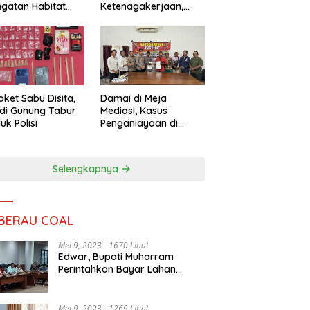
ngatan Habitat
Ketenagakerjaan,
ya
Sengketa Buruh
Didorong Tuntas
Lewat Mediasi
aket Sabu Disita,
Damai di Meja
 di Gunung Tabur
Mediasi, Kasus
uk Polisi
Penganiayaan di
Gunung Tabur
Diselesaikan Lewat
Restorative Justice
Selengkapnya
 BERAU COAL
Mei 9, 2023
1670 Lihat
Edwar, Bupati Muharram
Perintahkan Bayar Lahan
Warga
Mei 9, 2023
1269 Lihat