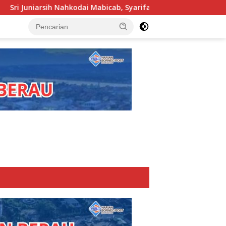
Mabicab, Syarifatul Syadiah Pimpin Kwarcab Pramuka Berau 202