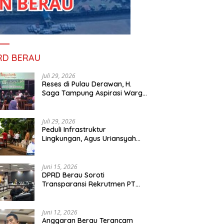
RD BERAU
Juli 29, 2026
Reses di Pulau Derawan, H.
Saga Tampung Aspirasi Warga
dan Ajak Masyarakat Bijak
Sikapi Efisiensi Anggaran
Juli 29, 2026
Peduli Infrastruktur
Lingkungan, Agus Uriansyah
ram PONDASI PT YWA
Kejari Berau Musnahkan
R
Bantu Material Perbaikan Jalan
 Warga Miliki Rumah
Barang Bukti 130 Perkara,
I
di Gang Angsa
 Aman, Sehat, dan
Kasus Narkotika Masih
K
Juni 15, 2026
man
Mendominasi
S
DPRD Berau Soroti
Transparansi Rekrutmen PT
PAMA, Data Tenaga Kerja Lokal
Dipertanyakan
Juni 12, 2026
Anggaran Berau Terancam