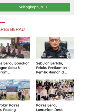
Efisiensi Anggaran
Selengkapnya
LRES BERAU
es Berau Bongkar
Sebulan Berlalu,
ngan Sabu 8
Pelaku Penikaman
gram,
Pemilik Rumah di
ndalikan Napi
Tanjung Redeb Masih
 Dalam Lapas
Diburu Polisi
akan
Polair Polres
Polres Berau
au Pasang
Luncurkan Desk