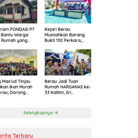
i Efisiensi
garan
gram PONDASI PT
Kejari Berau
 Bantu Warga
Musnahkan Barang
ki Rumah yang
Bukti 130 Perkara,
, Sehat, dan
Kasus Narkotika
man
Masih Mendominasi
 Mas’ud Tinjau
Berau Jadi Tuan
kan Ikan Murah
Rumah HARGANAS ke-
erau, Dorong
33 Kaltim, Sri
umsi Protein
Juniarsih: Keluarga
k Tekan Stunting
Berkualitas Fondasi
Kemajuan Daerah
Selengkapnya
erita Terbaru