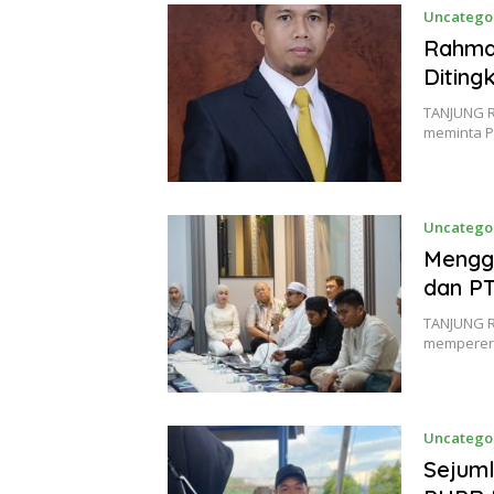
Uncatego
Rahma
Diting
TANJUNG R
meminta P
Uncatego
Mengge
dan P
TANJUNG R
memperera
Uncatego
Sejum