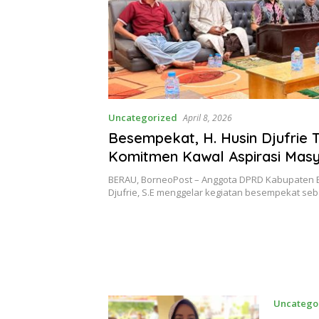
Uncategorized
April 8, 2026
Besempekat, H. Husin Djufrie 
Komitmen Kawal Aspirasi Mas
BERAU, BorneoPost – Anggota DPRD Kabupaten B
Djufrie, S.E menggelar kegiatan besempekat se
Uncatego