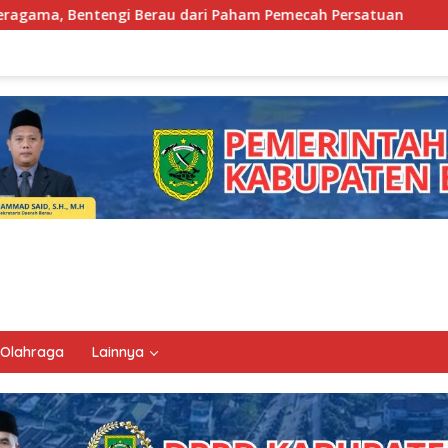
ari Paham Pemecah Persatuan
Sri Juniarsih Nahkodai 
Olahraga
Lainnya