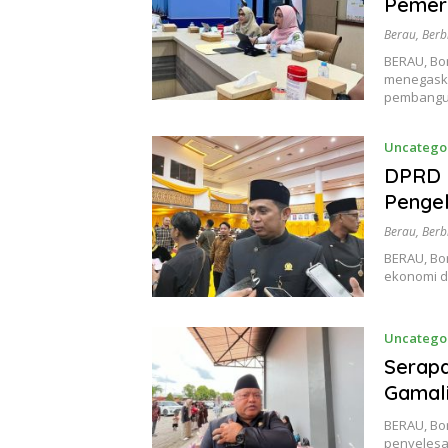
Pemer
Berau
,
Berb
BERAU, Bo
menegaska
pembangu
Uncatego
DPRD 
Penge
Berau
,
Berb
BERAU, Bo
ekonomi d
Uncatego
Serapa
Gamali
BERAU, Bo
penyelesa