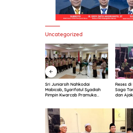
Uncategorized
Sri Juniarsih Nahkodai
Reses di
ong FKUB Perkuat
Mabicab, Syarifatul Syadiah
Saga Ta
ragama, Bentengi
Pimpin Kwarcab Pramuka
dan Ajak
 Paham Pemecah
Berau 2026–2031
Sikapi E