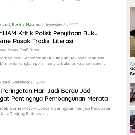
rized
,
Berita
,
Nasional
September 24, 2025
AM Kritik Polisi: Penyitaan Buku
sme Rusak Tradisi Literasi
akta Terkini
,
Topik Berita
 BorneoPost- Kementerian Hukum dan Hak Asasi Manusia
) menilai langkah polisi menyita buku-buku anarkisme…
Ag
Ga
Be
Pe
rized
September 15, 2025
Peringatan Hari Jadi Berau Jadi
ngat Pentingnya Pembangunan Merata
edeb, BorneoPost — Upacara peringatan hari jadi Kabupaten
 Kota Tanjung Redeb tak…