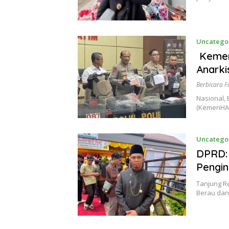
Uncatego
KemenH
Anarki
Berbicara F
Nasional,
(KemenHAM
Uncatego
DPRD: 
Pengi
Tanjung R
Berau dan