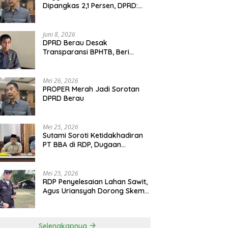
Dipangkas 2,1 Persen, DPRD:
Program Monumental Harus
Ditunda
Juni 8, 2026
DPRD Berau Desak
Transparansi BPHTB, Beri
Tenggat Sepekan untuk
Penyelesaian Polemik
Mei 26, 2026
PROPER Merah Jadi Sorotan
DPRD Berau
Mei 25, 2026
Sutami Soroti Ketidakhadiran
PT BBA di RDP, Dugaan
Permainan Oknum Menguat
Mei 25, 2026
RDP Penyelesaian Lahan Sawit,
Agus Uriansyah Dorong Skema
Tali Asih untuk Cari Jalan
Tengah
Selengkapnya