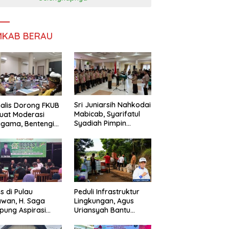
MKAB BERAU
Sri Juniarsih Nahkodai
alis Dorong FKUB
Mabicab, Syarifatul
uat Moderasi
Syadiah Pimpin
gama, Bentengi
Kwarcab Pramuka
u dari Paham
Berau 2026–2031
ecah Persatuan
s di Pulau
Peduli Infrastruktur
wan, H. Saga
Lingkungan, Agus
ung Aspirasi
Uriansyah Bantu
ga dan Ajak
Material Perbaikan
arakat Bijak
Jalan di Gang Angsa