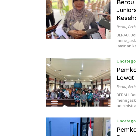
Berau 
Juniar
Keseh
Berau
,
Berb
BERAU, Bo
menegaska
jaminan 
Uncatego
Pemka
Lewat 
Berau
,
Berb
BERAU, Bo
menegaska
administr
Uncatego
Pemka