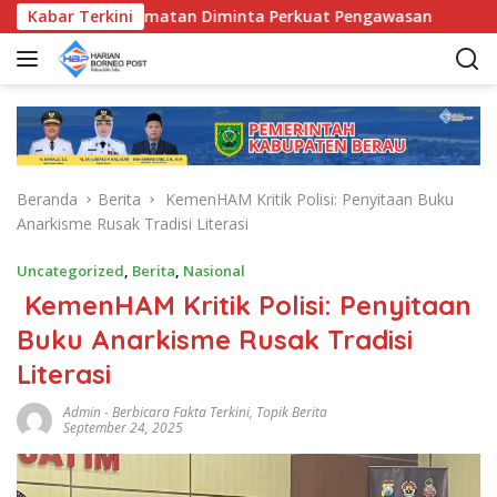
L
Bunda Kecamatan Diminta Perkuat Pengawasan
Kabar Terkini
Pemkab 
a
n
g
s
u
n
g
Beranda
Berita
KemenHAM Kritik Polisi: Penyitaan Buku
k
Anarkisme Rusak Tradisi Literasi
e
k
Uncategorized
,
Berita
,
Nasional
o
KemenHAM Kritik Polisi: Penyitaan
n
t
Buku Anarkisme Rusak Tradisi
e
Literasi
n
Admin
-
Berbicara Fakta Terkini
,
Topik Berita
September 24, 2025