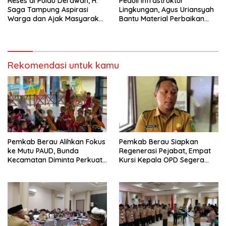
Reses di Pulau Derawan, H.
Peduli Infrastruktur
Saga Tampung Aspirasi
Lingkungan, Agus Uriansyah
Warga dan Ajak Masyarakat
Bantu Material Perbaikan
Bijak Sikapi Efisiensi
Jalan di Gang Angsa
Anggaran
Rekomendasi untuk kamu
Pemkab Berau Alihkan Fokus
Pemkab Berau Siapkan
ke Mutu PAUD, Bunda
Regenerasi Pejabat, Empat
Kecamatan Diminta Perkuat
Kursi Kepala OPD Segera
Pengawasan
Diisi