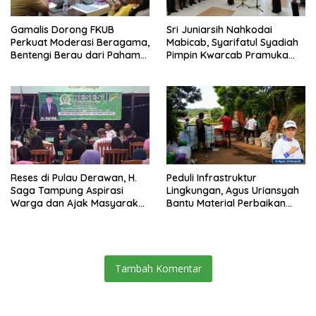
Gamalis Dorong FKUB
Sri Juniarsih Nahkodai
Perkuat Moderasi Beragama,
Mabicab, Syarifatul Syadiah
Bentengi Berau dari Paham
Pimpin Kwarcab Pramuka
Pemecah Persatuan
Berau 2026–2031
Reses di Pulau Derawan, H.
Peduli Infrastruktur
Saga Tampung Aspirasi
Lingkungan, Agus Uriansyah
Warga dan Ajak Masyarakat
Bantu Material Perbaikan
Bijak Sikapi Efisiensi
Jalan di Gang Angsa
Anggaran
Tambah Komentar