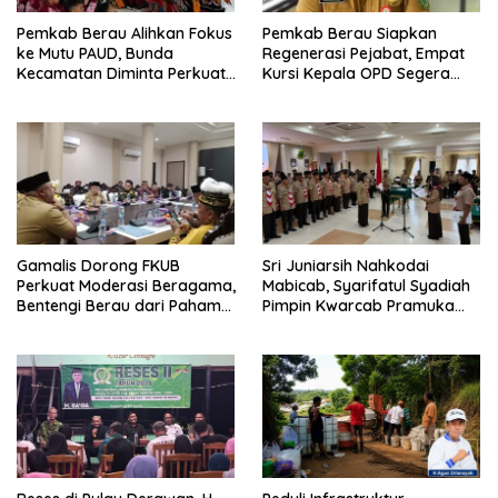
Pemkab Berau Alihkan Fokus
Pemkab Berau Siapkan
ke Mutu PAUD, Bunda
Regenerasi Pejabat, Empat
Kecamatan Diminta Perkuat
Kursi Kepala OPD Segera
Pengawasan
Diisi
Gamalis Dorong FKUB
Sri Juniarsih Nahkodai
Perkuat Moderasi Beragama,
Mabicab, Syarifatul Syadiah
Bentengi Berau dari Paham
Pimpin Kwarcab Pramuka
Pemecah Persatuan
Berau 2026–2031