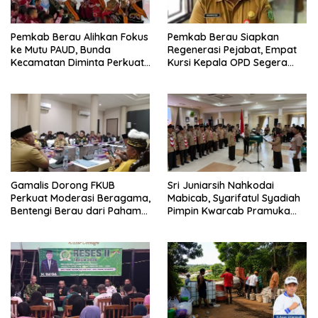
Pemkab Berau Alihkan Fokus
Pemkab Berau Siapkan
ke Mutu PAUD, Bunda
Regenerasi Pejabat, Empat
Kecamatan Diminta Perkuat
Kursi Kepala OPD Segera
Pengawasan
Diisi
Gamalis Dorong FKUB
Sri Juniarsih Nahkodai
Perkuat Moderasi Beragama,
Mabicab, Syarifatul Syadiah
Bentengi Berau dari Paham
Pimpin Kwarcab Pramuka
Pemecah Persatuan
Berau 2026–2031