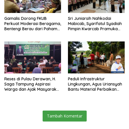
Gamalis Dorong FKUB
Sri Juniarsih Nahkodai
Perkuat Moderasi Beragama,
Mabicab, Syarifatul Syadiah
Bentengi Berau dari Paham
Pimpin Kwarcab Pramuka
Pemecah Persatuan
Berau 2026–2031
Reses di Pulau Derawan, H.
Peduli Infrastruktur
Saga Tampung Aspirasi
Lingkungan, Agus Uriansyah
Warga dan Ajak Masyarakat
Bantu Material Perbaikan
Bijak Sikapi Efisiensi
Jalan di Gang Angsa
Anggaran
Tambah Komentar