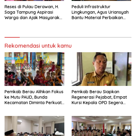
Reses di Pulau Derawan, H.
Peduli Infrastruktur
Saga Tampung Aspirasi
Lingkungan, Agus Uriansyah
Warga dan Ajak Masyarakat
Bantu Material Perbaikan
Bijak Sikapi Efisiensi
Jalan di Gang Angsa
Anggaran
Rekomendasi untuk kamu
Pemkab Berau Alihkan Fokus
Pemkab Berau Siapkan
ke Mutu PAUD, Bunda
Regenerasi Pejabat, Empat
Kecamatan Diminta Perkuat
Kursi Kepala OPD Segera
Pengawasan
Diisi