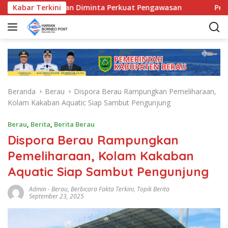
L
da Kecamatan Diminta Perkuat Pengawasan
Kabar Terkini
Pemkab Ber
a
n
g
s
u
n
g
Beranda
Berau
Dispora Berau Rampungkan Pemeliharaan,
k
Kolam Kakaban Aquatic Siap Sambut Pengunjung
e
k
Berau
,
Berita
,
Berita Berau
o
Dispora Berau Rampungkan
n
t
Pemeliharaan, Kolam Kakaban
e
Aquatic Siap Sambut Pengunjung
n
Admin
-
Berau
,
Berbicara Fakta Terkini
,
Topik Berita
September 23, 2025