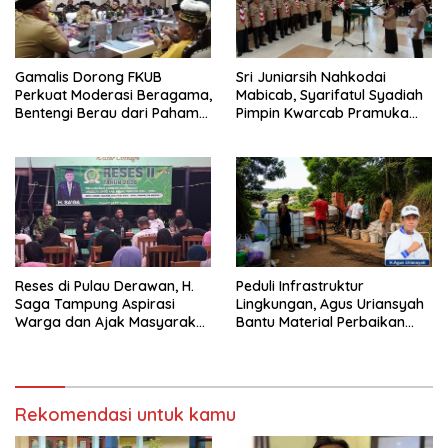
Gamalis Dorong FKUB
Sri Juniarsih Nahkodai
Perkuat Moderasi Beragama,
Mabicab, Syarifatul Syadiah
Bentengi Berau dari Paham
Pimpin Kwarcab Pramuka
Pemecah Persatuan
Berau 2026–2031
Reses di Pulau Derawan, H.
Peduli Infrastruktur
Saga Tampung Aspirasi
Lingkungan, Agus Uriansyah
Warga dan Ajak Masyarakat
Bantu Material Perbaikan
Bijak Sikapi Efisiensi
Jalan di Gang Angsa
Anggaran
Rekomendasi untuk kamu