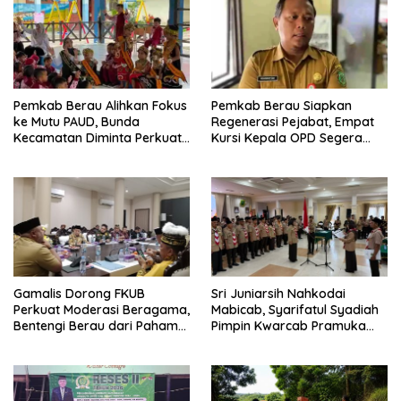
Pemkab Berau Alihkan Fokus
Pemkab Berau Siapkan
ke Mutu PAUD, Bunda
Regenerasi Pejabat, Empat
Kecamatan Diminta Perkuat
Kursi Kepala OPD Segera
Pengawasan
Diisi
Gamalis Dorong FKUB
Sri Juniarsih Nahkodai
Perkuat Moderasi Beragama,
Mabicab, Syarifatul Syadiah
Bentengi Berau dari Paham
Pimpin Kwarcab Pramuka
Pemecah Persatuan
Berau 2026–2031