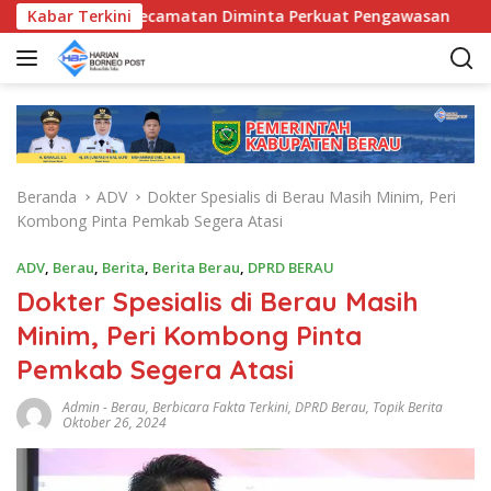
L
UD, Bunda Kecamatan Diminta Perkuat Pengawasan
Kabar Terkini
Pem
a
n
g
s
u
n
g
Beranda
ADV
Dokter Spesialis di Berau Masih Minim, Peri
k
Kombong Pinta Pemkab Segera Atasi
e
k
ADV
,
Berau
,
Berita
,
Berita Berau
,
DPRD BERAU
o
Dokter Spesialis di Berau Masih
n
t
Minim, Peri Kombong Pinta
e
Pemkab Segera Atasi
n
Admin
-
Berau
,
Berbicara Fakta Terkini
,
DPRD Berau
,
Topik Berita
Oktober 26, 2024