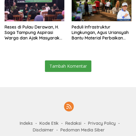
Reses di Pulau Derawan, H.
Peduli Infrastruktur
Saga Tampung Aspirasi
Lingkungan, Agus Uriansyah
Warga dan Ajak Masyarakat
Bantu Material Perbaikan
Bijak Sikapi Efisiensi
Jalan di Gang Angsa
Anggaran
Tambah Komentar
Indeks
Kode Etik
Redaksi
Privacy Policy
Disclaimer
Pedoman Media Siber