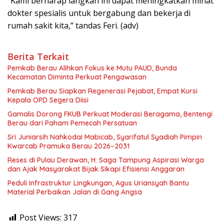
“Kami berharap langkah ini dapat meningkatkan minat
dokter spesialis untuk bergabung dan bekerja di
rumah sakit kita,” tandas Feri. (adv)
Berita Terkait
Pemkab Berau Alihkan Fokus ke Mutu PAUD, Bunda
Kecamatan Diminta Perkuat Pengawasan
Pemkab Berau Siapkan Regenerasi Pejabat, Empat Kursi
Kepala OPD Segera Diisi
Gamalis Dorong FKUB Perkuat Moderasi Beragama, Bentengi
Berau dari Paham Pemecah Persatuan
Sri Juniarsih Nahkodai Mabicab, Syarifatul Syadiah Pimpin
Kwarcab Pramuka Berau 2026–2031
Reses di Pulau Derawan, H. Saga Tampung Aspirasi Warga
dan Ajak Masyarakat Bijak Sikapi Efisiensi Anggaran
Peduli Infrastruktur Lingkungan, Agus Uriansyah Bantu
Material Perbaikan Jalan di Gang Angsa
Post Views:
317