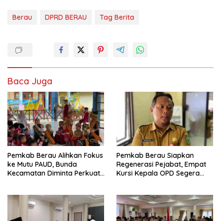
Berau
DPRD BERAU
Tag Berita
Baca Juga
Pemkab Berau Alihkan Fokus
Pemkab Berau Siapkan
ke Mutu PAUD, Bunda
Regenerasi Pejabat, Empat
Kecamatan Diminta Perkuat
Kursi Kepala OPD Segera
Pengawasan
Diisi