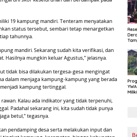
miliki 19 kampung mandiri. Tenteram menyatakan
kan status tersebut, sembari tetap menargetkan
Rese
Dera
iap tahunnya.
Tamp
War
mpung mandiri. Sekarang sudah kita verifikasi, dan
Masy
Sikap
. Hasilnya mungkin keluar Agustus,” jelasnya.
Ang
t tidak bisa dilakukan tergesa-gesa mengingat
utama dalam menjaga kampung-kampung yang berada
Pro
 menjadi kampung tertinggal.
YWA
Mili
Aman
awan. Kalau ada indikator yang tidak terpenuhi,
Nya
ggal. Padahal sekarang ini, kita sudah tidak punya
jaga betul,” tegasnya.
tkan pendamping desa serta melakukan input dan
B