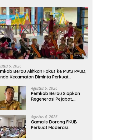
ustus 6, 2026
mkab Berau Alihkan Fokus ke Mutu PAUD,
nda Kecamatan Diminta Perkuat
engawasan
Agustus 6, 2026
Pemkab Berau Siapkan
Regenerasi Pejabat,
Empat Kursi Kepala OPD
Segera Diisi
Agustus 4, 2026
Gamalis Dorong FKUB
Perkuat Moderasi
Beragama, Bentengi Berau
dari Paham Pemecah