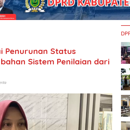
DP
 Penurunan Status
ahan Sistem Penilaian dari
erita