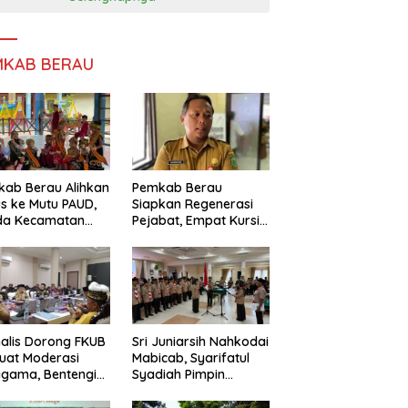
MKAB BERAU
ab Berau Alihkan
Pemkab Berau
s ke Mutu PAUD,
Siapkan Regenerasi
da Kecamatan
Pejabat, Empat Kursi
nta Perkuat
Kepala OPD Segera
gawasan
Diisi
alis Dorong FKUB
Sri Juniarsih Nahkodai
uat Moderasi
Mabicab, Syarifatul
gama, Bentengi
Syadiah Pimpin
u dari Paham
Kwarcab Pramuka
ecah Persatuan
Berau 2026–2031