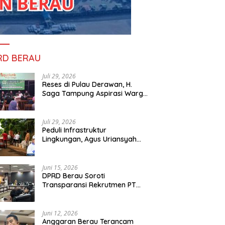
RD BERAU
Juli 29, 2026
Reses di Pulau Derawan, H.
Saga Tampung Aspirasi Warga
dan Ajak Masyarakat Bijak
Sikapi Efisiensi Anggaran
Juli 29, 2026
Peduli Infrastruktur
Lingkungan, Agus Uriansyah
Bantu Material Perbaikan Jalan
di Gang Angsa
Juni 15, 2026
DPRD Berau Soroti
Transparansi Rekrutmen PT
PAMA, Data Tenaga Kerja Lokal
Dipertanyakan
Juni 12, 2026
Anggaran Berau Terancam