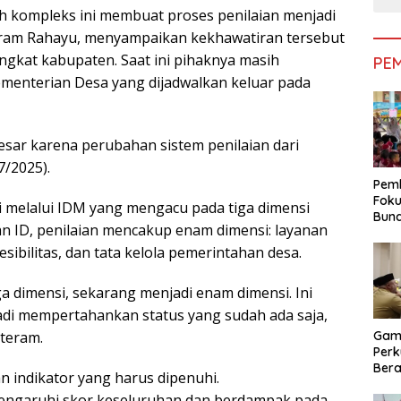
bih kompleks ini membuat proses penilaian menjadi
eram Rahayu, menyampaikan kekhawatiran tersebut
tingkat kabupaten. Saat ini pihaknya masih
PE
ementerian Desa yang dijadwalkan keluar pada
sar karena perubahan sistem penilaian dari
7/2025).
Pemk
Foku
 melalui IDM yang mengacu pada tiga dimensi
Bun
 ID, penilaian mencakup enam dimensi: layanan
Dimi
Pen
esibilitas, dan tata kelola pemerintahan desa.
ga dimensi, sekarang menjadi enam dimensi. Ini
Jadi mempertahankan status yang sudah ada saja,
Gam
nteram.
Perk
Bera
an indikator yang harus dipenuhi.
Bera
mengaruhi skor keseluruhan dan berdampak pada
Pem