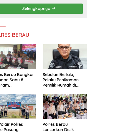
Persatuan
Selengkapnya
LRES BERAU
es Berau Bongkar
Sebulan Berlalu,
ngan Sabu 8
Pelaku Penikaman
gram,
Pemilik Rumah di
ndalikan Napi
Tanjung Redeb Masih
 Dalam Lapas
Diburu Polisi
akan
Polair Polres
Polres Berau
au Pasang
Luncurkan Desk