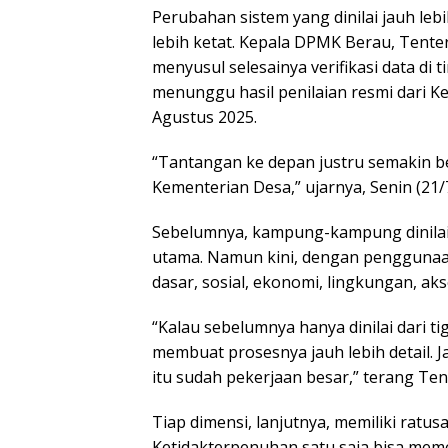
Perubahan sistem yang dinilai jauh le
lebih ketat. Kepala DPMK Berau, Tent
menyusul selesainya verifikasi data di 
menunggu hasil penilaian resmi dari K
Agustus 2025.
“Tantangan ke depan justru semakin be
Kementerian Desa,” ujarnya, Senin (21/
Sebelumnya, kampung-kampung dinilai
utama. Namun kini, dengan penggunaan
dasar, sosial, ekonomi, lingkungan, aks
“Kalau sebelumnya hanya dinilai dari ti
membuat prosesnya jauh lebih detail. 
itu sudah pekerjaan besar,” terang Te
Tiap dimensi, lanjutnya, memiliki ratus
Ketidakterpenuhan satu saja bisa me