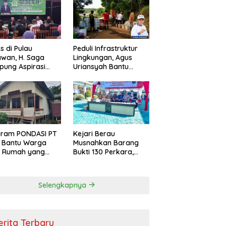
s di Pulau
Peduli Infrastruktur
wan, H. Saga
Lingkungan, Agus
ung Aspirasi
Uriansyah Bantu
ga dan Ajak
Material Perbaikan
arakat Bijak
Jalan di Gang Angsa
i Efisiensi
garan
gram PONDASI PT
Kejari Berau
 Bantu Warga
Musnahkan Barang
ki Rumah yang
Bukti 130 Perkara,
, Sehat, dan
Kasus Narkotika
man
Masih Mendominasi
Selengkapnya
erita Terbaru