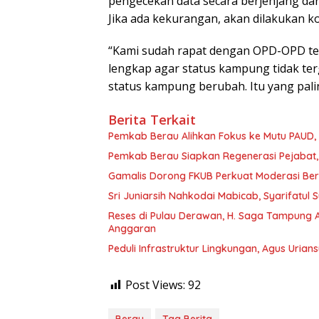
pengecekan data secara berjenjang da
Jika ada kekurangan, akan dilakukan ko
“Kami sudah rapat dengan OPD-OPD ter
lengkap agar status kampung tidak ter
status kampung berubah. Itu yang pali
Berita Terkait
Pemkab Berau Alihkan Fokus ke Mutu PAUD
Pemkab Berau Siapkan Regenerasi Pejabat, 
Gamalis Dorong FKUB Perkuat Moderasi Be
Sri Juniarsih Nahkodai Mabicab, Syarifatu
Reses di Pulau Derawan, H. Saga Tampung As
Anggaran
Peduli Infrastruktur Lingkungan, Agus Uria
Post Views:
92