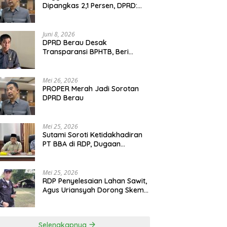
Dipangkas 2,1 Persen, DPRD:
Program Monumental Harus
Ditunda
Juni 8, 2026
DPRD Berau Desak
Transparansi BPHTB, Beri
Tenggat Sepekan untuk
Penyelesaian Polemik
Mei 26, 2026
PROPER Merah Jadi Sorotan
DPRD Berau
Mei 25, 2026
Sutami Soroti Ketidakhadiran
PT BBA di RDP, Dugaan
Permainan Oknum Menguat
Mei 25, 2026
RDP Penyelesaian Lahan Sawit,
Agus Uriansyah Dorong Skema
Tali Asih untuk Cari Jalan
Tengah
Selengkapnya