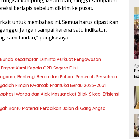
ri tingkat kampung, kecamatan, hingga kabupaten.
reksi berlapis sebelum dikirim ke pusat.
kait untuk membahas ini. Semua harus dipastikan
ganggu. Jangan sampai karena satu indikator,
ng kami hindari,” pungkasnya.
, Bunda Kecamatan Diminta Perkuat Pengawasan
Ag
Empat Kursi Kepala OPD Segera Diisi
Pe
Bu
ragama, Bentengi Berau dari Paham Pemecah Persatuan
P
l Syadiah Pimpin Kwarcab Pramuka Berau 2026–2031
pirasi Warga dan Ajak Masyarakat Bijak Sikapi Efisiensi
nsyah Bantu Material Perbaikan Jalan di Gang Angsa