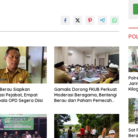
PO
Polr
Jari
Kilo
Berau Siapkan
Gamalis Dorong FKUB Perkuat
Dike
si Pejabat, Empat
Moderasi Beragama, Bentengi
dari
pala OPD Segera Diisi
Berau dari Paham Pemecah
Tar
Persatuan
Sat 
Ber