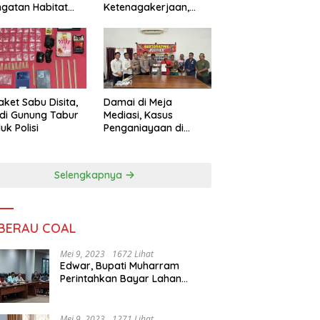
ngatan Habitat
Ketenagakerjaan,
ya
Sengketa Buruh
Didorong Tuntas
Lewat Mediasi
aket Sabu Disita,
Damai di Meja
 di Gunung Tabur
Mediasi, Kasus
uk Polisi
Penganiayaan di
Gunung Tabur
Diselesaikan Lewat
Restorative Justice
Selengkapnya
 BERAU COAL
Mei 9, 2023
1672 Lihat
Edwar, Bupati Muharram
Perintahkan Bayar Lahan
Warga
Mei 9, 2023
1271 Lihat