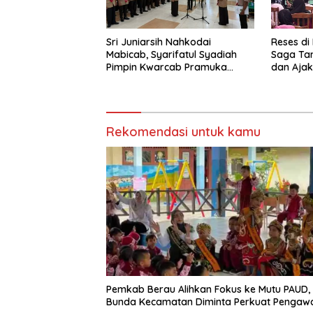
Sri Juniarsih Nahkodai
Reses di
Mabicab, Syarifatul Syadiah
Saga Ta
Pimpin Kwarcab Pramuka
dan Ajak
Berau 2026–2031
Sikapi E
Rekomendasi untuk kamu
Pemkab Berau Alihkan Fokus ke Mutu PAUD,
Bunda Kecamatan Diminta Perkuat Pengaw