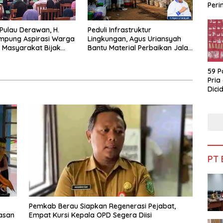
Peri
Bua
 Pulau Derawan, H.
Peduli Infrastruktur
mpung Aspirasi Warga
Lingkungan, Agus Uriansyah
 Masyarakat Bijak
Bantu Material Perbaikan Jalan
fisiensi Anggaran
di Gang Angsa
59 P
Pria
Dicid
PT
Pemkab Berau Siapkan Regenerasi Pejabat,
asan
Empat Kursi Kepala OPD Segera Diisi