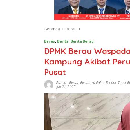
Beranda
Berau
Berau
,
Berita
,
Berita Berau
DPMK Berau Waspadai
Kampung Akibat Perub
Pusat
Admin
-
Berau
,
Berbicara Fakta Terkini
,
Topik B
Juli 21, 2025