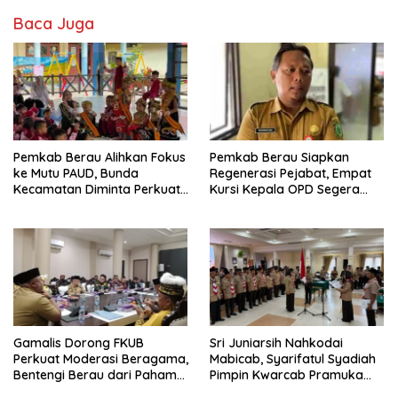
Baca Juga
Pemkab Berau Alihkan Fokus
Pemkab Berau Siapkan
ke Mutu PAUD, Bunda
Regenerasi Pejabat, Empat
Kecamatan Diminta Perkuat
Kursi Kepala OPD Segera
Pengawasan
Diisi
Gamalis Dorong FKUB
Sri Juniarsih Nahkodai
Perkuat Moderasi Beragama,
Mabicab, Syarifatul Syadiah
Bentengi Berau dari Paham
Pimpin Kwarcab Pramuka
Pemecah Persatuan
Berau 2026–2031