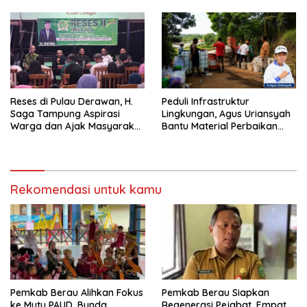
Reses di Pulau Derawan, H.
Peduli Infrastruktur
Saga Tampung Aspirasi
Lingkungan, Agus Uriansyah
Warga dan Ajak Masyarakat
Bantu Material Perbaikan
Bijak Sikapi Efisiensi
Jalan di Gang Angsa
Anggaran
Rekomendasi untuk kamu
Pemkab Berau Alihkan Fokus
Pemkab Berau Siapkan
ke Mutu PAUD, Bunda
Regenerasi Pejabat, Empat