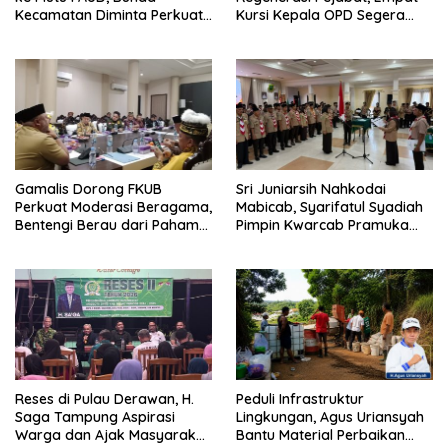
Kecamatan Diminta Perkuat
Kursi Kepala OPD Segera
Pengawasan
Diisi
Gamalis Dorong FKUB
Sri Juniarsih Nahkodai
Perkuat Moderasi Beragama,
Mabicab, Syarifatul Syadiah
Bentengi Berau dari Paham
Pimpin Kwarcab Pramuka
Pemecah Persatuan
Berau 2026–2031
Reses di Pulau Derawan, H.
Peduli Infrastruktur
Saga Tampung Aspirasi
Lingkungan, Agus Uriansyah
Warga dan Ajak Masyarakat
Bantu Material Perbaikan