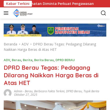
L
unda Kecamatan Diminta Perkuat Pengawasan
Kabar Terkini
Pemkab Be
a
n
g
s
u
n
g
Beranda
ADV
DPRD Berau Tegas: Pedagang Dilarang
k
Naikkan Harga Beras di Atas HET
e
k
ADV
,
Berau
,
Berita
,
Berita Berau
,
DPRD BERAU
o
DPRD Berau Tegas: Pedagang
n
t
Dilarang Naikkan Harga Beras di
e
Atas HET
n
Admin
-
Berau
,
Berbicara Fakta Terkini
,
DPRD Berau
,
Topik Berita
Oktober 27, 2025