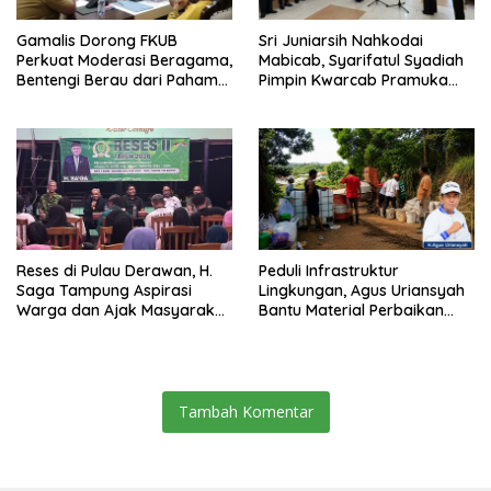
Gamalis Dorong FKUB
Sri Juniarsih Nahkodai
Perkuat Moderasi Beragama,
Mabicab, Syarifatul Syadiah
Bentengi Berau dari Paham
Pimpin Kwarcab Pramuka
Pemecah Persatuan
Berau 2026–2031
Reses di Pulau Derawan, H.
Peduli Infrastruktur
Saga Tampung Aspirasi
Lingkungan, Agus Uriansyah
Warga dan Ajak Masyarakat
Bantu Material Perbaikan
Bijak Sikapi Efisiensi
Jalan di Gang Angsa
Anggaran
Tambah Komentar