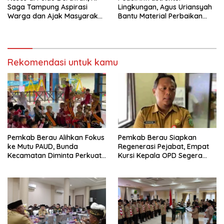
Saga Tampung Aspirasi
Lingkungan, Agus Uriansyah
Warga dan Ajak Masyarakat
Bantu Material Perbaikan
Bijak Sikapi Efisiensi
Jalan di Gang Angsa
Anggaran
Rekomendasi untuk kamu
Pemkab Berau Alihkan Fokus
Pemkab Berau Siapkan
ke Mutu PAUD, Bunda
Regenerasi Pejabat, Empat
Kecamatan Diminta Perkuat
Kursi Kepala OPD Segera
Pengawasan
Diisi