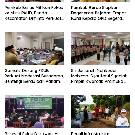
Pemkab Berau Alihkan Fokus
Pemkab Berau Siapkan
ke Mutu PAUD, Bunda
Regenerasi Pejabat, Empat
Kecamatan Diminta Perkuat
Kursi Kepala OPD Segera
Pengawasan
Diisi
Gamalis Dorong FKUB
Sri Juniarsih Nahkodai
Perkuat Moderasi Beragama,
Mabicab, Syarifatul Syadiah
Bentengi Berau dari Paham
Pimpin Kwarcab Pramuka
Pemecah Persatuan
Berau 2026–2031
Reses di Pulau Derawan, H.
Peduli Infrastruktur