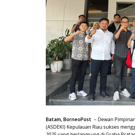
Batam, BorneoPost
– Dewan Pimpinan 
(ASDEKI) Kepulauan Riau sukses mengg
2025 yang berlangsung di Graha Prata