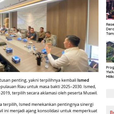
Rese
Dera
Tamp
War
Masy
Sikap
Ang
Pro
YWA
Mili
tusan penting, yakni terpilihnya kembali
Ismed
Aman
Nya
ulauan Riau untuk masa bakti 2025–2030. Ismed,
019, terpilih secara aklamasi oleh peserta Muswil.
 terpilih, Ismed menekankan pentingnya sinergi
wil ini menjadi ajang konsolidasi untuk memperkuat
B