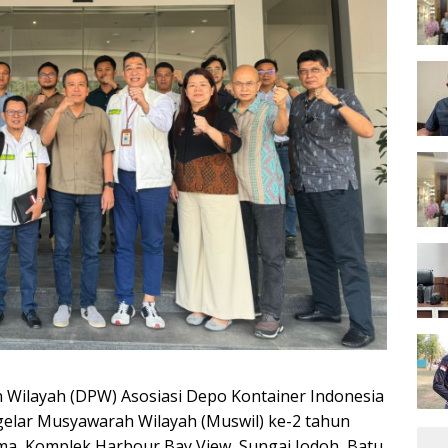
Wilayah (DPW) Asosiasi Depo Kontainer Indonesia
elar Musyawarah Wilayah (Muswil) ke-2 tahun
ma, Komplek Harbour Bay View, Sungai Jodoh, Batu