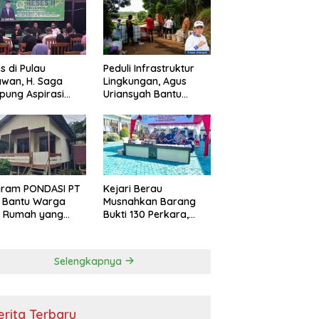
s di Pulau
Peduli Infrastruktur
wan, H. Saga
Lingkungan, Agus
ung Aspirasi
Uriansyah Bantu
ga dan Ajak
Material Perbaikan
arakat Bijak
Jalan di Gang Angsa
i Efisiensi
garan
gram PONDASI PT
Kejari Berau
 Bantu Warga
Musnahkan Barang
ki Rumah yang
Bukti 130 Perkara,
, Sehat, dan
Kasus Narkotika
man
Masih Mendominasi
Selengkapnya
erita Terbaru