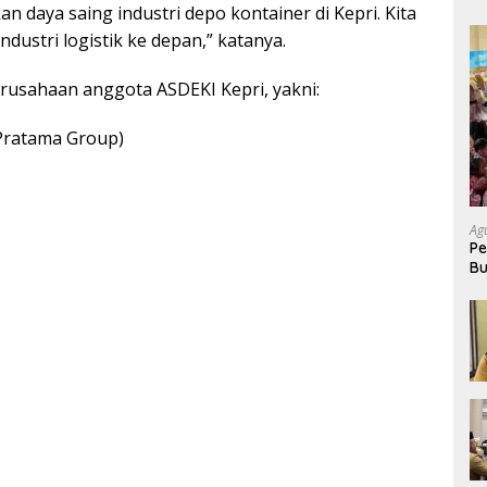
n daya saing industri depo kontainer di Kepri. Kita
ustri logistik ke depan,” katanya.
perusahaan anggota ASDEKI Kepri, yakni:
Pratama Group)
Ag
Pe
Bu
P