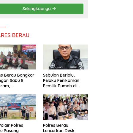
Persatuan
Selengkapnya
LRES BERAU
es Berau Bongkar
Sebulan Berlalu,
ngan Sabu 8
Pelaku Penikaman
gram,
Pemilik Rumah di
ndalikan Napi
Tanjung Redeb Masih
 Dalam Lapas
Diburu Polisi
akan
Polair Polres
Polres Berau
au Pasang
Luncurkan Desk