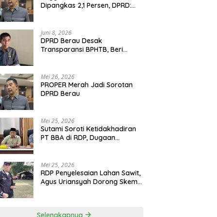
Dipangkas 2,1 Persen, DPRD:
Program Monumental Harus
Ditunda
Juni 8, 2026
DPRD Berau Desak
Transparansi BPHTB, Beri
Tenggat Sepekan untuk
Penyelesaian Polemik
Mei 26, 2026
PROPER Merah Jadi Sorotan
DPRD Berau
Mei 25, 2026
Sutami Soroti Ketidakhadiran
PT BBA di RDP, Dugaan
Permainan Oknum Menguat
Mei 25, 2026
RDP Penyelesaian Lahan Sawit,
Agus Uriansyah Dorong Skema
Tali Asih untuk Cari Jalan
Tengah
Selengkapnya