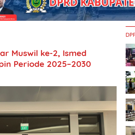
DP
ar Muswil ke-2, Ismed
pin Periode 2025–2030