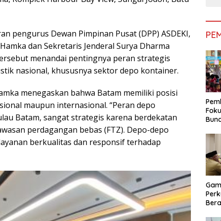
ajaran pengurus Dewan Pimpinan Pusat (DPP) ASDEKI,
PE
amka dan Sekretaris Jenderal Surya Dharma
tersebut menandai pentingnya peran strategis
stik nasional, khususnya sektor depo kontainer.
amka menegaskan bahwa Batam memiliki posisi
Pemk
asional maupun internasional. “Peran depo
Foku
Pulau Batam, sangat strategis karena berdekatan
Bun
Dimi
awasan perdagangan bebas (FTZ). Depo-depo
Pen
yanan berkualitas dan responsif terhadap
Gam
Perk
Bera
Bera
Pem