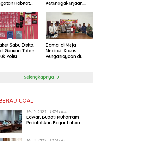
ngatan Habitat
Ketenagakerjaan,
ya
Sengketa Buruh
Didorong Tuntas
Lewat Mediasi
aket Sabu Disita,
Damai di Meja
 di Gunung Tabur
Mediasi, Kasus
uk Polisi
Penganiayaan di
Gunung Tabur
Diselesaikan Lewat
Restorative Justice
Selengkapnya
 BERAU COAL
Mei 9, 2023
1675 Lihat
Edwar, Bupati Muharram
Perintahkan Bayar Lahan
Warga
Mei 9, 2023
1274 Lihat