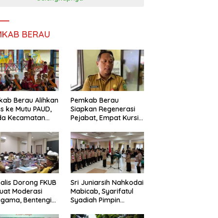
MKAB BERAU
ab Berau Alihkan
Pemkab Berau
s ke Mutu PAUD,
Siapkan Regenerasi
da Kecamatan
Pejabat, Empat Kursi
nta Perkuat
Kepala OPD Segera
gawasan
Diisi
alis Dorong FKUB
Sri Juniarsih Nahkodai
uat Moderasi
Mabicab, Syarifatul
gama, Bentengi
Syadiah Pimpin
u dari Paham
Kwarcab Pramuka
ecah Persatuan
Berau 2026–2031