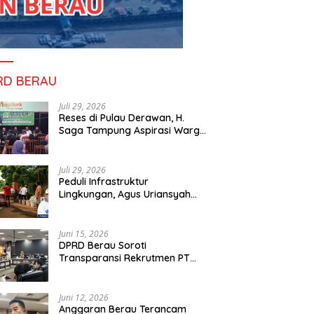
RD BERAU
Juli 29, 2026
Reses di Pulau Derawan, H.
Saga Tampung Aspirasi Warga
dan Ajak Masyarakat Bijak
Sikapi Efisiensi Anggaran
Juli 29, 2026
Peduli Infrastruktur
Lingkungan, Agus Uriansyah
Bantu Material Perbaikan Jalan
di Gang Angsa
Juni 15, 2026
DPRD Berau Soroti
Transparansi Rekrutmen PT
PAMA, Data Tenaga Kerja Lokal
Dipertanyakan
Juni 12, 2026
Anggaran Berau Terancam