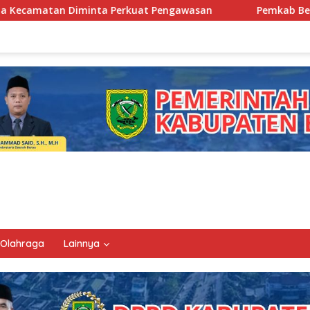
t Pengawasan
Pemkab Berau Siapkan Regenerasi Pejabat,
Olahraga
Lainnya