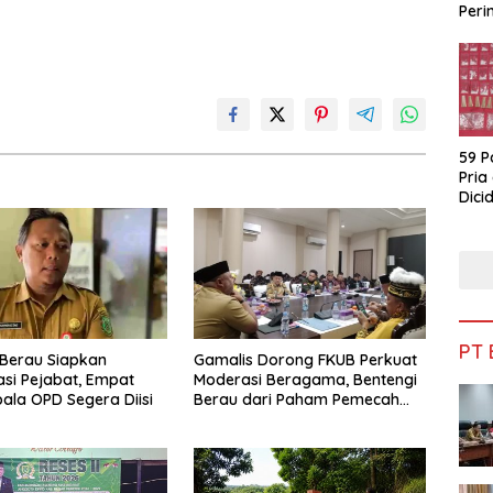
Peri
Bua
59 P
Pria
Dicid
PT
Berau Siapkan
Gamalis Dorong FKUB Perkuat
si Pejabat, Empat
Moderasi Beragama, Bentengi
pala OPD Segera Diisi
Berau dari Paham Pemecah
Persatuan