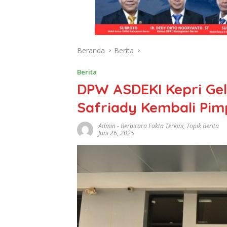
Beranda
Berita
Berita
DPW ASDEKI Kepri Gel
Safriady Kembali Pim
Admin
-
Berbicara Fakta Terkini
,
Topik Berita
Juni 26, 2025