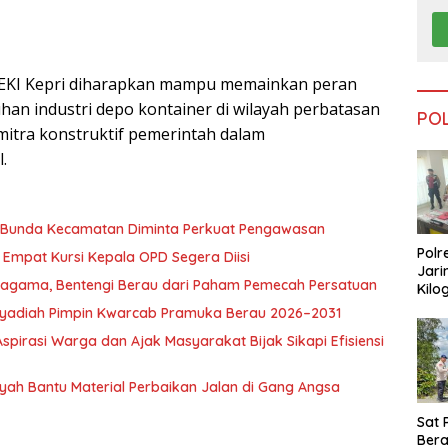
EKI Kepri diharapkan mampu memainkan peran
an industri depo kontainer di wilayah perbatasan
PO
 mitra konstruktif pemerintah dalam
.
, Bunda Kecamatan Diminta Perkuat Pengawasan
Polr
Empat Kursi Kepala OPD Segera Diisi
Jari
ragama, Bentengi Berau dari Paham Pemecah Persatuan
Kilo
Dike
l Syadiah Pimpin Kwarcab Pramuka Berau 2026–2031
dari
pirasi Warga dan Ajak Masyarakat Bijak Sikapi Efisiensi
Tar
nsyah Bantu Material Perbaikan Jalan di Gang Angsa
Sat 
Ber