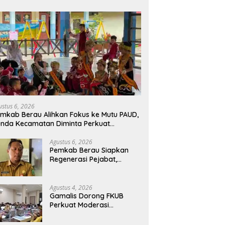
ustus 6, 2026
mkab Berau Alihkan Fokus ke Mutu PAUD,
nda Kecamatan Diminta Perkuat
engawasan
Agustus 6, 2026
Pemkab Berau Siapkan
Regenerasi Pejabat,
Empat Kursi Kepala OPD
Segera Diisi
Agustus 4, 2026
Gamalis Dorong FKUB
Perkuat Moderasi
Beragama, Bentengi Berau
dari Paham Pemecah