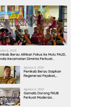
ustus 6, 2026
mkab Berau Alihkan Fokus ke Mutu PAUD,
nda Kecamatan Diminta Perkuat
engawasan
Agustus 6, 2026
Pemkab Berau Siapkan
Regenerasi Pejabat,
Empat Kursi Kepala OPD
Segera Diisi
Agustus 4, 2026
Gamalis Dorong FKUB
Perkuat Moderasi
Beragama, Bentengi Berau
dari Paham Pemecah