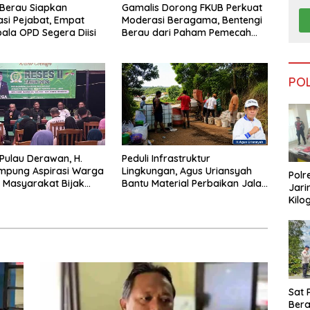
Berau Siapkan
Gamalis Dorong FKUB Perkuat
si Pejabat, Empat
Moderasi Beragama, Bentengi
pala OPD Segera Diisi
Berau dari Paham Pemecah
Persatuan
PO
 Pulau Derawan, H.
Peduli Infrastruktur
mpung Aspirasi Warga
Lingkungan, Agus Uriansyah
Polr
 Masyarakat Bijak
Bantu Material Perbaikan Jalan
Jari
fisiensi Anggaran
di Gang Angsa
Kilo
Dike
dari
Tar
Sat 
Ber