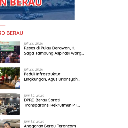
RD BERAU
Juli 29, 2026
Reses di Pulau Derawan, H.
Saga Tampung Aspirasi Warga
dan Ajak Masyarakat Bijak
Sikapi Efisiensi Anggaran
Juli 29, 2026
Peduli Infrastruktur
Lingkungan, Agus Uriansyah
Bantu Material Perbaikan Jalan
di Gang Angsa
Juni 15, 2026
DPRD Berau Soroti
Transparansi Rekrutmen PT
PAMA, Data Tenaga Kerja Lokal
Dipertanyakan
Juni 12, 2026
Anggaran Berau Terancam