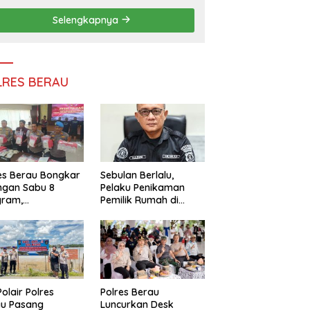
Persatuan
Selengkapnya
LRES BERAU
es Berau Bongkar
Sebulan Berlalu,
ngan Sabu 8
Pelaku Penikaman
gram,
Pemilik Rumah di
ndalikan Napi
Tanjung Redeb Masih
 Dalam Lapas
Diburu Polisi
akan
Polair Polres
Polres Berau
au Pasang
Luncurkan Desk