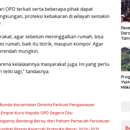
ri OPD terkait serta beberapa pihak dapat
ingkungan, proteksi kebakaran di wilayah semakin
.
Rese
Dera
rakat, agar sebelum meninggalkan rumah, bisa
Tamp
 rumah, baik itu listrik, maupun kompor. Agar
War
Masy
serendah mungkin.
Sikap
Ang
rena kelalaiannya masyarakat juga. Ini yang perlu
teliti lagi,” tandasnya.
Pro
YWA
Mili
Aman
Nya
, Bunda Kecamatan Diminta Perkuat Pengawasan
Empat Kursi Kepala OPD Segera Diisi
ragama, Bentengi Berau dari Paham Pemecah Persatuan
B
l Syadiah Pimpin Kwarcab Pramuka Berau 2026–2031