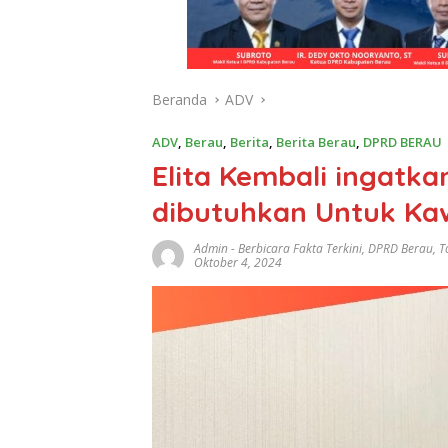
Beranda
ADV
ADV
,
Berau
,
Berita
,
Berita Berau
,
DPRD BERAU
Elita Kembali ingatk
dibutuhkan Untuk Ka
Admin
-
Berbicara Fakta Terkini
,
DPRD Berau
,
T
Oktober 4, 2024