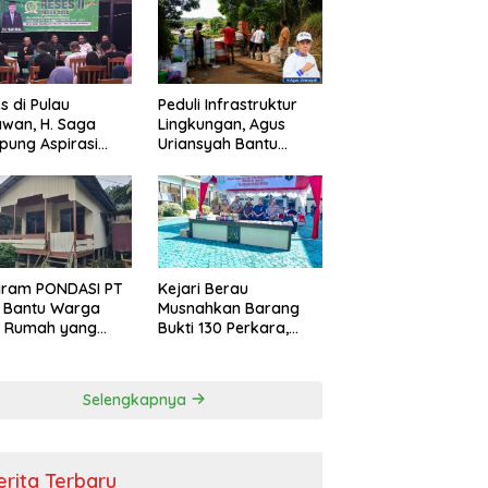
s di Pulau
Peduli Infrastruktur
wan, H. Saga
Lingkungan, Agus
ung Aspirasi
Uriansyah Bantu
ga dan Ajak
Material Perbaikan
arakat Bijak
Jalan di Gang Angsa
i Efisiensi
garan
gram PONDASI PT
Kejari Berau
 Bantu Warga
Musnahkan Barang
ki Rumah yang
Bukti 130 Perkara,
, Sehat, dan
Kasus Narkotika
man
Masih Mendominasi
Selengkapnya
erita Terbaru