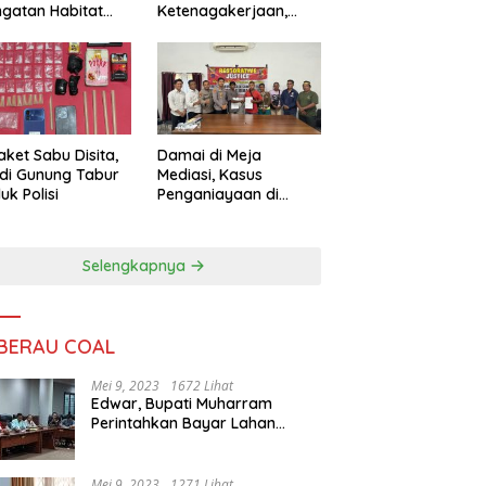
ngatan Habitat
Ketenagakerjaan,
ya
Sengketa Buruh
Didorong Tuntas
Lewat Mediasi
aket Sabu Disita,
Damai di Meja
 di Gunung Tabur
Mediasi, Kasus
uk Polisi
Penganiayaan di
Gunung Tabur
Diselesaikan Lewat
Restorative Justice
Selengkapnya
 BERAU COAL
Mei 9, 2023
1672 Lihat
Edwar, Bupati Muharram
Perintahkan Bayar Lahan
Warga
Mei 9, 2023
1271 Lihat