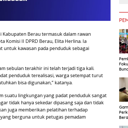
PE
i Kabupaten Berau termasuk dalam rawan
a Komisi II DPRD Berau, Elita Herlina. Ia
t untuk kawasan pada penduduk sebagai
Pemk
Foku
sebulan terakhir ini telah terjadi tiga kali.
Bun
Dimi
adat penduduk terealisasi, warga setempat turut
Pen
tuhkan bisa digunakan,” katanya.
am suatu lingkungan yang padat penduduk sangat
ar tidak hanya sekedar dipasang saja dan tidak
Gam
lukan juga memberikan pelatihan terhadap
Perk
n yang berguna untuk petugas pemadam
Bera
Bera
Pem