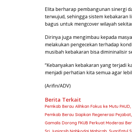
Elita berharap pembangunan sinergi da
terwujud, sehingga sistem kebakaran l
bagus untuk mengcover wilayah sekitar
Dirinya juga mengimbau kepada masya
melakukan pengecekan terhadap kondisi
musibah kebakaran bisa dimininalisir 
“Kebanyakan kebakaran yang terjadi ka
menjadi perhatian kita semua agar lebih 
(Arifin/ADV)
Berita Terkait
Pemkab Berau Alihkan Fokus ke Mutu PAUD
Pemkab Berau Siapkan Regenerasi Pejabat, 
Gamalis Dorong FKUB Perkuat Moderasi Be
Sri Juniarsih Nahkodai Mabicab, Syarifatu