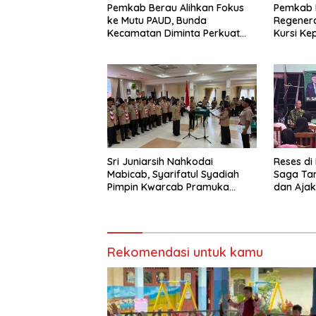
Pemkab Berau Alihkan Fokus
Pemkab 
ke Mutu PAUD, Bunda
Regenera
Kecamatan Diminta Perkuat
Kursi Ke
Pengawasan
Sri Juniarsih Nahkodai
Reses di
Mabicab, Syarifatul Syadiah
Saga Ta
Pimpin Kwarcab Pramuka
dan Ajak
Berau 2026–2031
Sikapi E
Rekomendasi untuk kamu