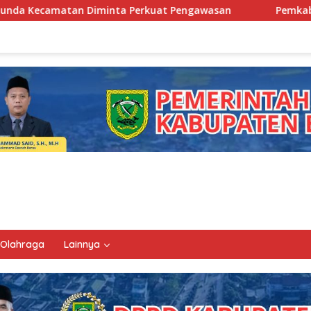
rkuat Pengawasan
Pemkab Berau Siapkan Regenerasi Pej
Olahraga
Lainnya