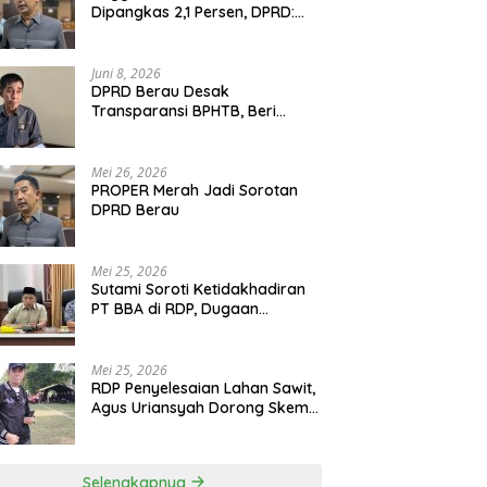
Dipangkas 2,1 Persen, DPRD:
Program Monumental Harus
Ditunda
Juni 8, 2026
DPRD Berau Desak
Transparansi BPHTB, Beri
Tenggat Sepekan untuk
Penyelesaian Polemik
Mei 26, 2026
PROPER Merah Jadi Sorotan
DPRD Berau
Mei 25, 2026
Sutami Soroti Ketidakhadiran
PT BBA di RDP, Dugaan
Permainan Oknum Menguat
Mei 25, 2026
RDP Penyelesaian Lahan Sawit,
Agus Uriansyah Dorong Skema
Tali Asih untuk Cari Jalan
Tengah
Selengkapnya