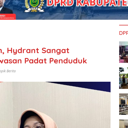
DP
an, Hydrant Sangat
wasan Padat Penduduk
opik Berita