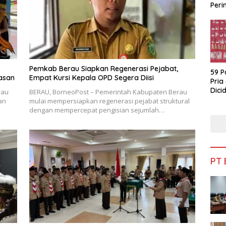
Peri
Bua
Pemkab Berau Siapkan Regenerasi Pejabat,
59 P
asan
Empat Kursi Kepala OPD Segera Diisi
Pria
Dicid
rau
BERAU, BorneoPost – Pemerintah Kabupaten Berau
an
mulai mempersiapkan regenerasi pejabat struktural
dengan mempercepat pengisian sejumlah…
PT