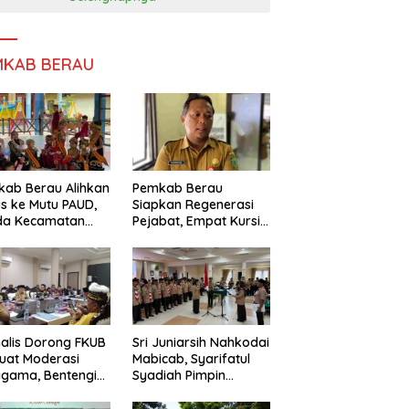
MKAB BERAU
ab Berau Alihkan
Pemkab Berau
s ke Mutu PAUD,
Siapkan Regenerasi
da Kecamatan
Pejabat, Empat Kursi
nta Perkuat
Kepala OPD Segera
gawasan
Diisi
alis Dorong FKUB
Sri Juniarsih Nahkodai
uat Moderasi
Mabicab, Syarifatul
gama, Bentengi
Syadiah Pimpin
u dari Paham
Kwarcab Pramuka
ecah Persatuan
Berau 2026–2031