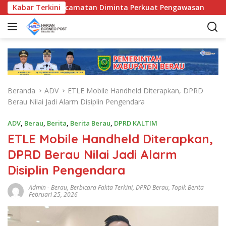
L
D, Bunda Kecamatan Diminta Perkuat Pengawasan
Kabar Terkini
Pemk
a
n
g
s
u
n
g
Beranda
ADV
ETLE Mobile Handheld Diterapkan, DPRD
k
Berau Nilai Jadi Alarm Disiplin Pengendara
e
k
ADV
,
Berau
,
Berita
,
Berita Berau
,
DPRD KALTIM
o
ETLE Mobile Handheld Diterapkan,
n
t
DPRD Berau Nilai Jadi Alarm
e
Disiplin Pengendara
n
Admin
-
Berau
,
Berbicara Fakta Terkini
,
DPRD Berau
,
Topik Berita
Februari 25, 2026