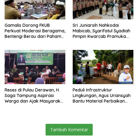
Gamalis Dorong FKUB
Sri Juniarsih Nahkodai
Perkuat Moderasi Beragama,
Mabicab, Syarifatul Syadiah
Bentengi Berau dari Paham
Pimpin Kwarcab Pramuka
Pemecah Persatuan
Berau 2026–2031
Reses di Pulau Derawan, H.
Peduli Infrastruktur
Saga Tampung Aspirasi
Lingkungan, Agus Uriansyah
Warga dan Ajak Masyarakat
Bantu Material Perbaikan
Bijak Sikapi Efisiensi
Jalan di Gang Angsa
Anggaran
Tambah Komentar