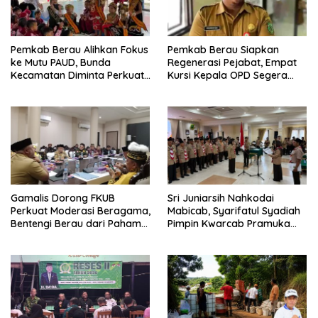
Pemkab Berau Alihkan Fokus
Pemkab Berau Siapkan
ke Mutu PAUD, Bunda
Regenerasi Pejabat, Empat
Kecamatan Diminta Perkuat
Kursi Kepala OPD Segera
Pengawasan
Diisi
Gamalis Dorong FKUB
Sri Juniarsih Nahkodai
Perkuat Moderasi Beragama,
Mabicab, Syarifatul Syadiah
Bentengi Berau dari Paham
Pimpin Kwarcab Pramuka
Pemecah Persatuan
Berau 2026–2031