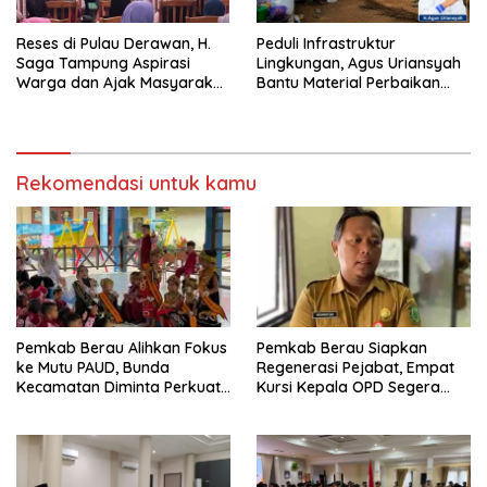
Reses di Pulau Derawan, H.
Peduli Infrastruktur
Saga Tampung Aspirasi
Lingkungan, Agus Uriansyah
Warga dan Ajak Masyarakat
Bantu Material Perbaikan
Bijak Sikapi Efisiensi
Jalan di Gang Angsa
Anggaran
Rekomendasi untuk kamu
Pemkab Berau Alihkan Fokus
Pemkab Berau Siapkan
ke Mutu PAUD, Bunda
Regenerasi Pejabat, Empat
Kecamatan Diminta Perkuat
Kursi Kepala OPD Segera
Pengawasan
Diisi