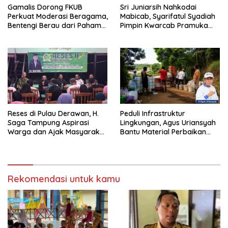
Gamalis Dorong FKUB
Sri Juniarsih Nahkodai
Perkuat Moderasi Beragama,
Mabicab, Syarifatul Syadiah
Bentengi Berau dari Paham
Pimpin Kwarcab Pramuka
Pemecah Persatuan
Berau 2026–2031
Reses di Pulau Derawan, H.
Peduli Infrastruktur
Saga Tampung Aspirasi
Lingkungan, Agus Uriansyah
Warga dan Ajak Masyarakat
Bantu Material Perbaikan
Bijak Sikapi Efisiensi
Jalan di Gang Angsa
Anggaran
Rekomendasi untuk kamu