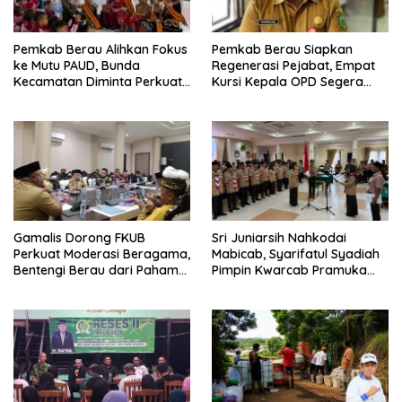
Pemkab Berau Alihkan Fokus
Pemkab Berau Siapkan
ke Mutu PAUD, Bunda
Regenerasi Pejabat, Empat
Kecamatan Diminta Perkuat
Kursi Kepala OPD Segera
Pengawasan
Diisi
Gamalis Dorong FKUB
Sri Juniarsih Nahkodai
Perkuat Moderasi Beragama,
Mabicab, Syarifatul Syadiah
Bentengi Berau dari Paham
Pimpin Kwarcab Pramuka
Pemecah Persatuan
Berau 2026–2031