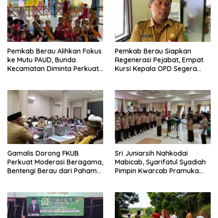
Pemkab Berau Alihkan Fokus
Pemkab Berau Siapkan
ke Mutu PAUD, Bunda
Regenerasi Pejabat, Empat
Kecamatan Diminta Perkuat
Kursi Kepala OPD Segera
Pengawasan
Diisi
Gamalis Dorong FKUB
Sri Juniarsih Nahkodai
Perkuat Moderasi Beragama,
Mabicab, Syarifatul Syadiah
Bentengi Berau dari Paham
Pimpin Kwarcab Pramuka
Pemecah Persatuan
Berau 2026–2031