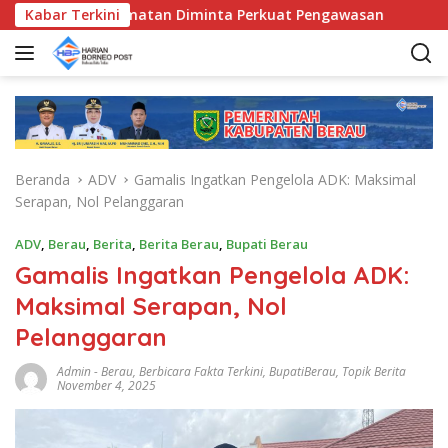
L
Bunda Kecamatan Diminta Perkuat Pengawasan
Kabar Terkini
Pemkab 
a
n
g
s
u
n
g
Beranda
ADV
Gamalis Ingatkan Pengelola ADK: Maksimal
k
Serapan, Nol Pelanggaran
e
k
ADV
,
Berau
,
Berita
,
Berita Berau
,
Bupati Berau
o
Gamalis Ingatkan Pengelola ADK:
n
t
Maksimal Serapan, Nol
e
Pelanggaran
n
Admin
-
Berau
,
Berbicara Fakta Terkini
,
BupatiBerau
,
Topik Berita
November 4, 2025