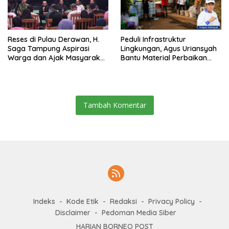
Reses di Pulau Derawan, H.
Peduli Infrastruktur
Saga Tampung Aspirasi
Lingkungan, Agus Uriansyah
Warga dan Ajak Masyarakat
Bantu Material Perbaikan
Bijak Sikapi Efisiensi
Jalan di Gang Angsa
Anggaran
Tambah Komentar
Indeks
Kode Etik
Redaksi
Privacy Policy
Disclaimer
Pedoman Media Siber
HARIAN BORNEO POST