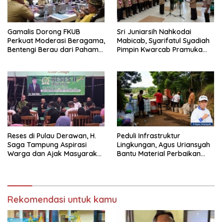
Gamalis Dorong FKUB
Sri Juniarsih Nahkodai
Perkuat Moderasi Beragama,
Mabicab, Syarifatul Syadiah
Bentengi Berau dari Paham
Pimpin Kwarcab Pramuka
Pemecah Persatuan
Berau 2026–2031
Reses di Pulau Derawan, H.
Peduli Infrastruktur
Saga Tampung Aspirasi
Lingkungan, Agus Uriansyah
Warga dan Ajak Masyarakat
Bantu Material Perbaikan
Bijak Sikapi Efisiensi
Jalan di Gang Angsa
Anggaran
Rekomendasi untuk kamu