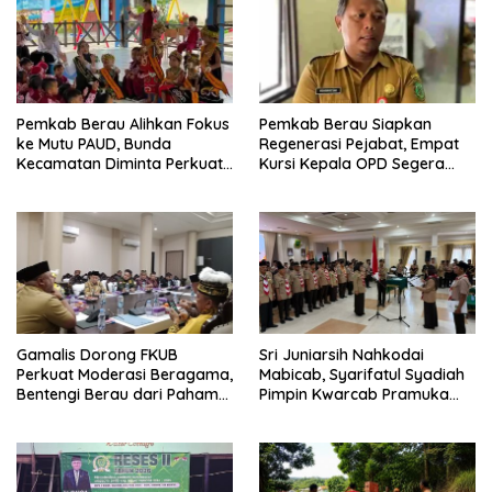
Pemkab Berau Alihkan Fokus
Pemkab Berau Siapkan
ke Mutu PAUD, Bunda
Regenerasi Pejabat, Empat
Kecamatan Diminta Perkuat
Kursi Kepala OPD Segera
Pengawasan
Diisi
Gamalis Dorong FKUB
Sri Juniarsih Nahkodai
Perkuat Moderasi Beragama,
Mabicab, Syarifatul Syadiah
Bentengi Berau dari Paham
Pimpin Kwarcab Pramuka
Pemecah Persatuan
Berau 2026–2031