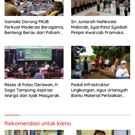
Gamalis Dorong FKUB
Sri Juniarsih Nahkodai
Perkuat Moderasi Beragama,
Mabicab, Syarifatul Syadiah
Bentengi Berau dari Paham
Pimpin Kwarcab Pramuka
Pemecah Persatuan
Berau 2026–2031
Reses di Pulau Derawan, H.
Peduli Infrastruktur
Saga Tampung Aspirasi
Lingkungan, Agus Uriansyah
Warga dan Ajak Masyarakat
Bantu Material Perbaikan
Bijak Sikapi Efisiensi
Jalan di Gang Angsa
Anggaran
Rekomendasi untuk kamu