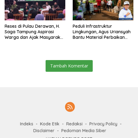
Reses di Pulau Derawan, H.
Peduli Infrastruktur
Saga Tampung Aspirasi
Lingkungan, Agus Uriansyah
Warga dan Ajak Masyarakat
Bantu Material Perbaikan
Bijak Sikapi Efisiensi
Jalan di Gang Angsa
Anggaran
Tambah Komentar
Indeks
Kode Etik
Redaksi
Privacy Policy
Disclaimer
Pedoman Media Siber