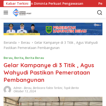
L
Kecamatan Diminta Perkuat Pengawasan
Kabar Terkini
Pemkab Berau S
a
n
g
s
u
n
g
Beranda
Berau
Gelar Kampanye di 3 Titik , Agus Wahyudi
k
Pastikan Pemerataan Pembangunan
e
k
Berau
,
Berita
,
Berita Berau
o
Gelar Kampanye di 3 Titik , Agus
n
t
Wahyudi Pastikan Pemerataan
e
Pembangunan
n
Admin
-
Berau
,
Berbicara Fakta Terkini
,
Topik Berita
Oktober 13, 2024