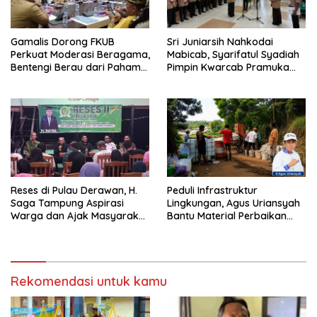
Gamalis Dorong FKUB
Sri Juniarsih Nahkodai
Perkuat Moderasi Beragama,
Mabicab, Syarifatul Syadiah
Bentengi Berau dari Paham
Pimpin Kwarcab Pramuka
Pemecah Persatuan
Berau 2026–2031
Reses di Pulau Derawan, H.
Peduli Infrastruktur
Saga Tampung Aspirasi
Lingkungan, Agus Uriansyah
Warga dan Ajak Masyarakat
Bantu Material Perbaikan
Bijak Sikapi Efisiensi
Jalan di Gang Angsa
Anggaran
Rekomendasi untuk kamu