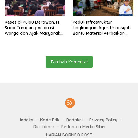
Reses di Pulau Derawan, H.
Peduli Infrastruktur
Saga Tampung Aspirasi
Lingkungan, Agus Uriansyah
Warga dan Ajak Masyarakat
Bantu Material Perbaikan
Bijak Sikapi Efisiensi
Jalan di Gang Angsa
Anggaran
Tambah Komentar
Indeks
Kode Etik
Redaksi
Privacy Policy
Disclaimer
Pedoman Media Siber
HARIAN BORNEO POST