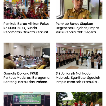
Pemkab Berau Alihkan Fokus
Pemkab Berau Siapkan
ke Mutu PAUD, Bunda
Regenerasi Pejabat, Empat
Kecamatan Diminta Perkuat
Kursi Kepala OPD Segera
Pengawasan
Diisi
Gamalis Dorong FKUB
Sri Juniarsih Nahkodai
Perkuat Moderasi Beragama,
Mabicab, Syarifatul Syadiah
Bentengi Berau dari Paham
Pimpin Kwarcab Pramuka
Pemecah Persatuan
Berau 2026–2031