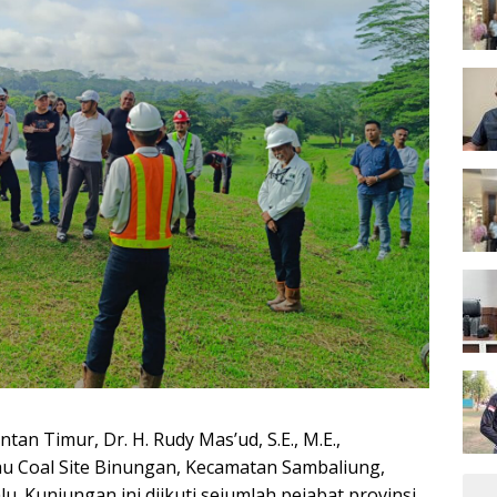
n Timur, Dr. H. Rudy Mas’ud, S.E., M.E.,
u Coal Site Binungan, Kecamatan Sambaliung,
. Kunjungan ini diikuti sejumlah pejabat provinsi,