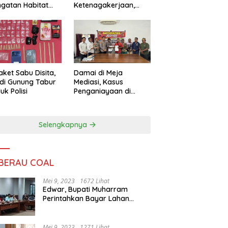
ngatan Habitat
Ketenagakerjaan,
ya
Sengketa Buruh
Didorong Tuntas
Lewat Mediasi
aket Sabu Disita,
Damai di Meja
 di Gunung Tabur
Mediasi, Kasus
uk Polisi
Penganiayaan di
Gunung Tabur
Diselesaikan Lewat
Restorative Justice
Selengkapnya
 BERAU COAL
Mei 9, 2023
1672 Lihat
Edwar, Bupati Muharram
Perintahkan Bayar Lahan
Warga
Mei 9, 2023
1271 Lihat