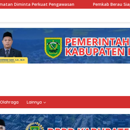
ngawasan
Pemkab Berau Siapkan Regenerasi Pejabat, Emp
Olahraga
Lainnya