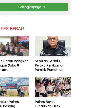
Persatuan
Selengkapnya
LRES BERAU
es Berau Bongkar
Sebulan Berlalu,
ngan Sabu 8
Pelaku Penikaman
gram,
Pemilik Rumah di
ndalikan Napi
Tanjung Redeb Masih
 Dalam Lapas
Diburu Polisi
akan
Polair Polres
Polres Berau
au Pasang
Luncurkan Desk