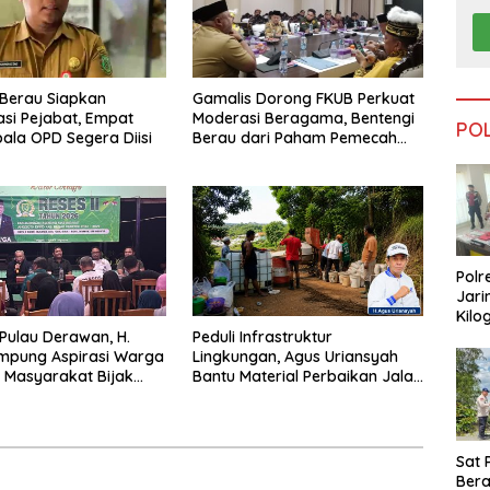
Berau Siapkan
Gamalis Dorong FKUB Perkuat
si Pejabat, Empat
Moderasi Beragama, Bentengi
PO
pala OPD Segera Diisi
Berau dari Paham Pemecah
Persatuan
Polr
Jari
Kilo
Dike
 Pulau Derawan, H.
Peduli Infrastruktur
dari
mpung Aspirasi Warga
Lingkungan, Agus Uriansyah
Tar
 Masyarakat Bijak
Bantu Material Perbaikan Jalan
fisiensi Anggaran
di Gang Angsa
Sat 
Ber