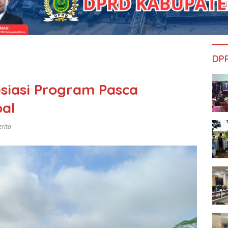
DP
siasi Program Pasca
al
erita