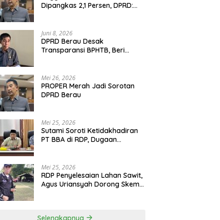
Dipangkas 2,1 Persen, DPRD:
Program Monumental Harus
Ditunda
Juni 8, 2026
DPRD Berau Desak
Transparansi BPHTB, Beri
Tenggat Sepekan untuk
Penyelesaian Polemik
Mei 26, 2026
PROPER Merah Jadi Sorotan
DPRD Berau
Mei 25, 2026
Sutami Soroti Ketidakhadiran
PT BBA di RDP, Dugaan
Permainan Oknum Menguat
Mei 25, 2026
RDP Penyelesaian Lahan Sawit,
Agus Uriansyah Dorong Skema
Tali Asih untuk Cari Jalan
Tengah
Selengkapnya