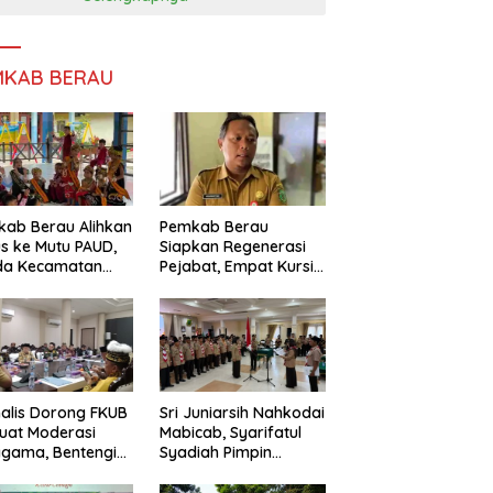
MKAB BERAU
ab Berau Alihkan
Pemkab Berau
s ke Mutu PAUD,
Siapkan Regenerasi
da Kecamatan
Pejabat, Empat Kursi
nta Perkuat
Kepala OPD Segera
gawasan
Diisi
alis Dorong FKUB
Sri Juniarsih Nahkodai
uat Moderasi
Mabicab, Syarifatul
gama, Bentengi
Syadiah Pimpin
u dari Paham
Kwarcab Pramuka
ecah Persatuan
Berau 2026–2031