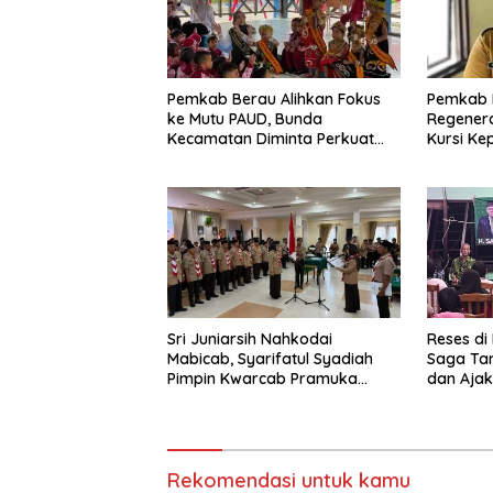
Pemkab Berau Alihkan Fokus
Pemkab 
ke Mutu PAUD, Bunda
Regenera
Kecamatan Diminta Perkuat
Kursi Ke
Pengawasan
Sri Juniarsih Nahkodai
Reses di
Mabicab, Syarifatul Syadiah
Saga Ta
Pimpin Kwarcab Pramuka
dan Ajak
Berau 2026–2031
Sikapi E
Rekomendasi untuk kamu