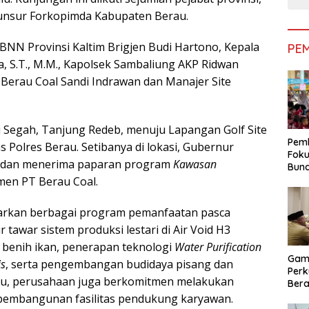
 unsur Forkopimda Kabupaten Berau.
BNN Provinsi Kaltim Brigjen Budi Hartono, Kepala
PE
da, S.T., M.M., Kapolsek Sambaliung AKP Ridwan
 PT Berau Coal Sandi Indrawan dan Manajer Site
 Segah, Tanjung Redeb, menuju Lapangan Golf Site
Pemk
Polres Berau. Setibanya di lokasi, Gubernur
Foku
f dan menerima paparan program
Kawasan
Bun
Dimi
men PT Berau Coal.
Pen
arkan berbagai program pemanfaatan pasca
 tawar sistem produksi lestari di Air Void H3
 benih ikan, penerapan teknologi
Water Purification
Gam
is
, serta pengembangan budidaya pisang dan
Perk
 itu, perusahaan juga berkomitmen melakukan
Bera
Bera
 pembangunan fasilitas pendukung karyawan.
Pem