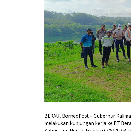
BERAU, BorneoPost – Gubernur Kalimanta
melakukan kunjungan kerja ke PT Bera
Kabupaten Berau, Minggu (7/9/2025) lalu