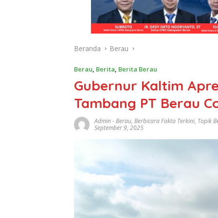
Beranda
Berau
Berau
,
Berita
,
Berita Berau
Gubernur Kaltim Apre
Tambang PT Berau Co
Admin
-
Berau
,
Berbicara Fakta Terkini
,
Topik B
September 9, 2025