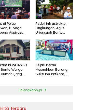
s di Pulau
Peduli Infrastruktur
wan, H. Saga
Lingkungan, Agus
ung Aspirasi
Uriansyah Bantu
ga dan Ajak
Material Perbaikan
arakat Bijak
Jalan di Gang Angsa
i Efisiensi
garan
gram PONDASI PT
Kejari Berau
 Bantu Warga
Musnahkan Barang
ki Rumah yang
Bukti 130 Perkara,
, Sehat, dan
Kasus Narkotika
man
Masih Mendominasi
Selengkapnya
erita Terbaru