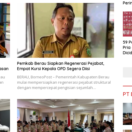
Peri
Bua
59 P
Pria
Dicid
Pemkab Berau Siapkan Regenerasi Pejabat,
asan
Empat Kursi Kepala OPD Segera Diisi
rau
BERAU, BorneoPost – Pemerintah Kabupaten Berau
an
mulai mempersiapkan regenerasi pejabat struktural
dengan mempercepat pengisian sejumlah…
PT