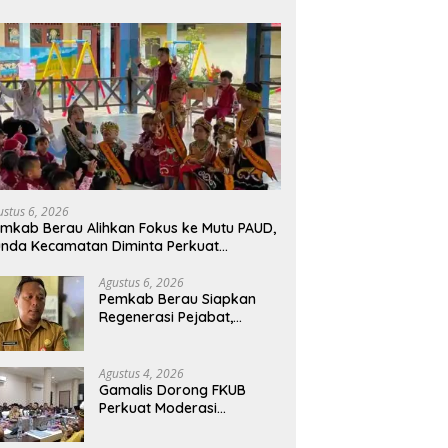
ustus 6, 2026
mkab Berau Alihkan Fokus ke Mutu PAUD,
nda Kecamatan Diminta Perkuat
engawasan
Agustus 6, 2026
Pemkab Berau Siapkan
Regenerasi Pejabat,
Empat Kursi Kepala OPD
Segera Diisi
Agustus 4, 2026
Gamalis Dorong FKUB
Perkuat Moderasi
Beragama, Bentengi Berau
dari Paham Pemecah