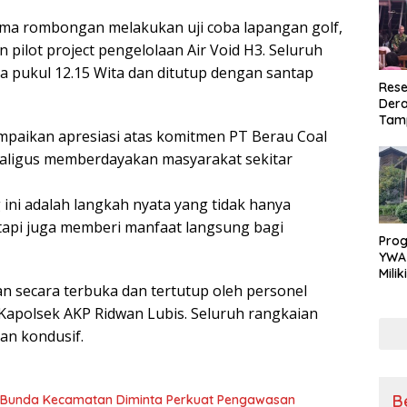
ma rombongan melakukan uji coba lapangan golf,
 pilot project pengelolaan Air Void H3. Seluruh
a pukul 12.15 Wita dan ditutup dengan santap
Rese
Dera
Tamp
aikan apresiasi atas komitmen PT Berau Coal
War
Masy
kaligus memberdayakan masyarakat sekitar
Sikap
Ang
ni adalah langkah nyata yang tidak hanya
tapi juga memberi manfaat langsung bagi
Pro
YWA
Mili
n secara terbuka dan tertutup oleh personel
Aman
Nya
Kapolsek AKP Ridwan Lubis. Seluruh rangkaian
an kondusif.
B
, Bunda Kecamatan Diminta Perkuat Pengawasan