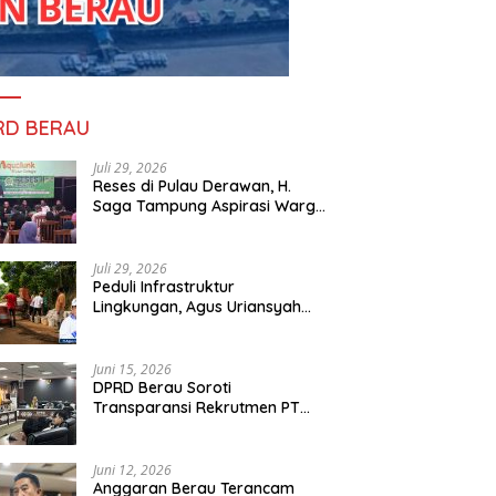
RD BERAU
Juli 29, 2026
Reses di Pulau Derawan, H.
Saga Tampung Aspirasi Warga
dan Ajak Masyarakat Bijak
Sikapi Efisiensi Anggaran
Juli 29, 2026
Peduli Infrastruktur
Lingkungan, Agus Uriansyah
Bantu Material Perbaikan Jalan
di Gang Angsa
Juni 15, 2026
DPRD Berau Soroti
Transparansi Rekrutmen PT
PAMA, Data Tenaga Kerja Lokal
Dipertanyakan
Juni 12, 2026
Anggaran Berau Terancam