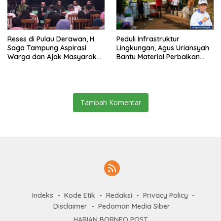
Reses di Pulau Derawan, H.
Peduli Infrastruktur
Saga Tampung Aspirasi
Lingkungan, Agus Uriansyah
Warga dan Ajak Masyarakat
Bantu Material Perbaikan
Bijak Sikapi Efisiensi
Jalan di Gang Angsa
Anggaran
Tambah Komentar
Indeks
Kode Etik
Redaksi
Privacy Policy
Disclaimer
Pedoman Media Siber
HARIAN BORNEO POST