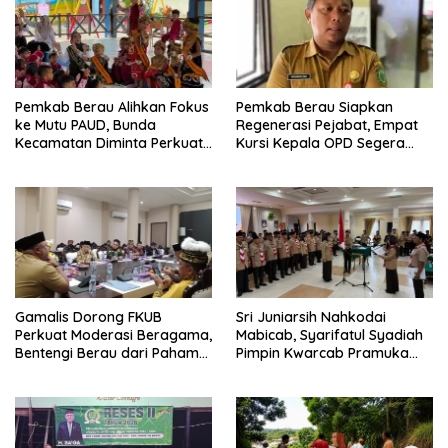
Pemkab Berau Alihkan Fokus
Pemkab Berau Siapkan
ke Mutu PAUD, Bunda
Regenerasi Pejabat, Empat
Kecamatan Diminta Perkuat
Kursi Kepala OPD Segera
Pengawasan
Diisi
Gamalis Dorong FKUB
Sri Juniarsih Nahkodai
Perkuat Moderasi Beragama,
Mabicab, Syarifatul Syadiah
Bentengi Berau dari Paham
Pimpin Kwarcab Pramuka
Pemecah Persatuan
Berau 2026–2031