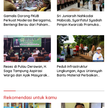
Gamalis Dorong FKUB
Sri Juniarsih Nahkodai
Perkuat Moderasi Beragama,
Mabicab, Syarifatul Syadiah
Bentengi Berau dari Paham
Pimpin Kwarcab Pramuka
Pemecah Persatuan
Berau 2026–2031
Reses di Pulau Derawan, H.
Peduli Infrastruktur
Saga Tampung Aspirasi
Lingkungan, Agus Uriansyah
Warga dan Ajak Masyarakat
Bantu Material Perbaikan
Bijak Sikapi Efisiensi
Jalan di Gang Angsa
Anggaran
Rekomendasi untuk kamu