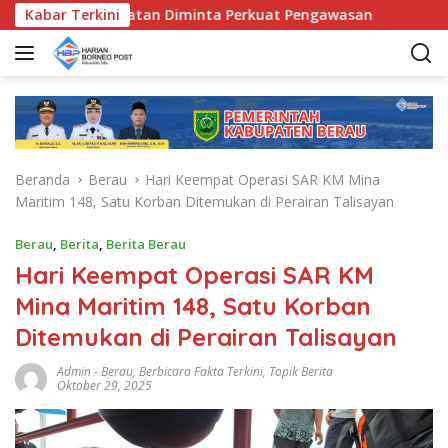
L
da Kecamatan Diminta Perkuat Pengawasan
Kabar Terkini
Pemkab Ber
a
n
g
s
u
n
g
Beranda
Berau
Hari Keempat Operasi SAR KM Mina
k
Maritim 148, Satu Korban Ditemukan di Perairan Talisayan
e
k
Berau
,
Berita
,
Berita Berau
o
Hari Keempat Operasi SAR KM
n
t
Mina Maritim 148, Satu Korban
e
Ditemukan di Perairan Talisayan
n
Admin
-
Berau
,
Berbicara Fakta Terkini
,
Topik Berita
Oktober 29, 2025