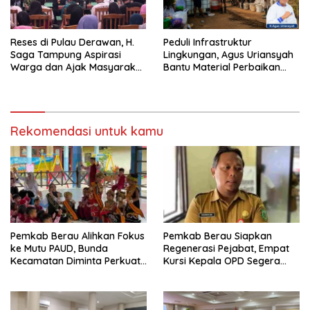
Reses di Pulau Derawan, H.
Peduli Infrastruktur
Saga Tampung Aspirasi
Lingkungan, Agus Uriansyah
Warga dan Ajak Masyarakat
Bantu Material Perbaikan
Bijak Sikapi Efisiensi
Jalan di Gang Angsa
Anggaran
Rekomendasi untuk kamu
Pemkab Berau Alihkan Fokus
Pemkab Berau Siapkan
ke Mutu PAUD, Bunda
Regenerasi Pejabat, Empat
Kecamatan Diminta Perkuat
Kursi Kepala OPD Segera
Pengawasan
Diisi