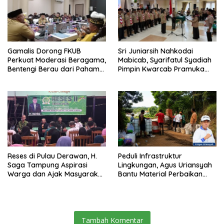
Gamalis Dorong FKUB
Sri Juniarsih Nahkodai
Perkuat Moderasi Beragama,
Mabicab, Syarifatul Syadiah
Bentengi Berau dari Paham
Pimpin Kwarcab Pramuka
Pemecah Persatuan
Berau 2026–2031
Reses di Pulau Derawan, H.
Peduli Infrastruktur
Saga Tampung Aspirasi
Lingkungan, Agus Uriansyah
Warga dan Ajak Masyarakat
Bantu Material Perbaikan
Bijak Sikapi Efisiensi
Jalan di Gang Angsa
Anggaran
Tambah Komentar