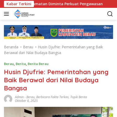
L
Bunda Kecamatan Diminta Perkuat Pengawasan
Kabar Terkini
Pemkab 
a
n
g
s
u
n
g
Beranda
Berau
Husin Djufrie: Pemerintahan yang Baik
k
Berawal dari Nilai Budaya Bangsa
e
k
Berau
,
Berita
,
Berita Berau
o
Husin Djufrie: Pemerintahan yang
n
t
Baik Berawal dari Nilai Budaya
e
Bangsa
n
Admin
-
Berau
,
Berbicara Fakta Terkini
,
Topik Berita
Oktober 6, 2025