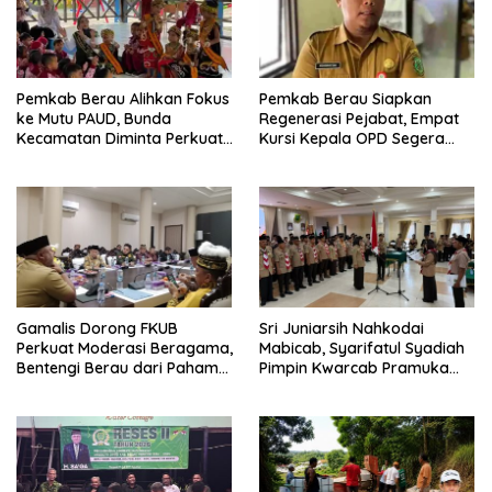
Pemkab Berau Alihkan Fokus
Pemkab Berau Siapkan
ke Mutu PAUD, Bunda
Regenerasi Pejabat, Empat
Kecamatan Diminta Perkuat
Kursi Kepala OPD Segera
Pengawasan
Diisi
Gamalis Dorong FKUB
Sri Juniarsih Nahkodai
Perkuat Moderasi Beragama,
Mabicab, Syarifatul Syadiah
Bentengi Berau dari Paham
Pimpin Kwarcab Pramuka
Pemecah Persatuan
Berau 2026–2031