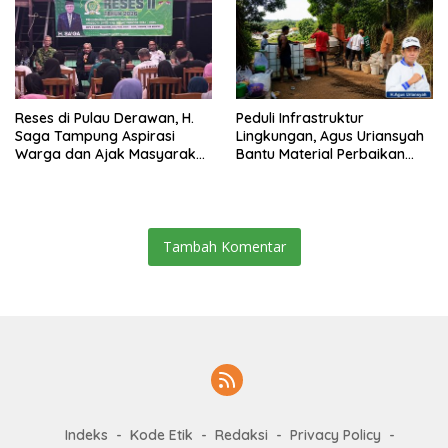
Reses di Pulau Derawan, H.
Peduli Infrastruktur
Saga Tampung Aspirasi
Lingkungan, Agus Uriansyah
Warga dan Ajak Masyarakat
Bantu Material Perbaikan
Bijak Sikapi Efisiensi
Jalan di Gang Angsa
Anggaran
Tambah Komentar
Indeks
Kode Etik
Redaksi
Privacy Policy