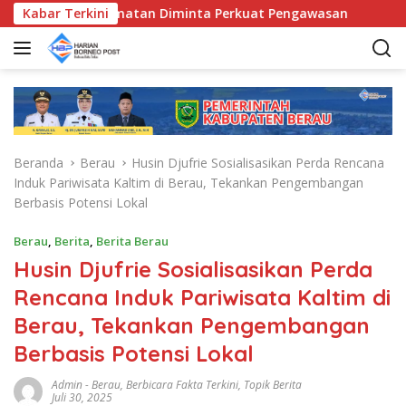
L
unda Kecamatan Diminta Perkuat Pengawasan
Kabar Terkini
Pemkab B
a
n
g
s
u
n
g
Beranda
Berau
Husin Djufrie Sosialisasikan Perda Rencana
k
Induk Pariwisata Kaltim di Berau, Tekankan Pengembangan
e
Berbasis Potensi Lokal
k
o
Berau
,
Berita
,
Berita Berau
n
Husin Djufrie Sosialisasikan Perda
t
e
Rencana Induk Pariwisata Kaltim di
n
Berau, Tekankan Pengembangan
Berbasis Potensi Lokal
Admin
-
Berau
,
Berbicara Fakta Terkini
,
Topik Berita
Juli 30, 2025