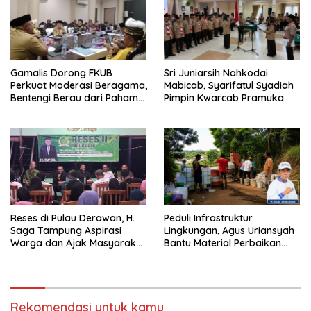
Gamalis Dorong FKUB
Sri Juniarsih Nahkodai
Perkuat Moderasi Beragama,
Mabicab, Syarifatul Syadiah
Bentengi Berau dari Paham
Pimpin Kwarcab Pramuka
Pemecah Persatuan
Berau 2026–2031
Reses di Pulau Derawan, H.
Peduli Infrastruktur
Saga Tampung Aspirasi
Lingkungan, Agus Uriansyah
Warga dan Ajak Masyarakat
Bantu Material Perbaikan
Bijak Sikapi Efisiensi
Jalan di Gang Angsa
Anggaran
Rekomendasi untuk kamu