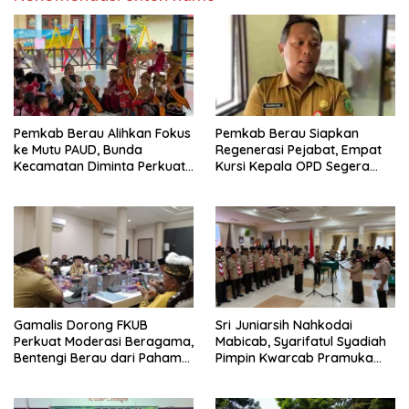
Pemkab Berau Alihkan Fokus
Pemkab Berau Siapkan
ke Mutu PAUD, Bunda
Regenerasi Pejabat, Empat
Kecamatan Diminta Perkuat
Kursi Kepala OPD Segera
Pengawasan
Diisi
Gamalis Dorong FKUB
Sri Juniarsih Nahkodai
Perkuat Moderasi Beragama,
Mabicab, Syarifatul Syadiah
Bentengi Berau dari Paham
Pimpin Kwarcab Pramuka
Pemecah Persatuan
Berau 2026–2031