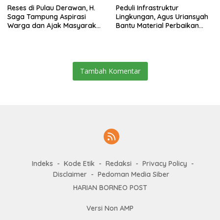
Reses di Pulau Derawan, H.
Peduli Infrastruktur
Saga Tampung Aspirasi
Lingkungan, Agus Uriansyah
Warga dan Ajak Masyarakat
Bantu Material Perbaikan
Bijak Sikapi Efisiensi
Jalan di Gang Angsa
Anggaran
Tambah Komentar
Indeks
Kode Etik
Redaksi
Privacy Policy
Disclaimer
Pedoman Media Siber
HARIAN BORNEO POST
Versi Non AMP