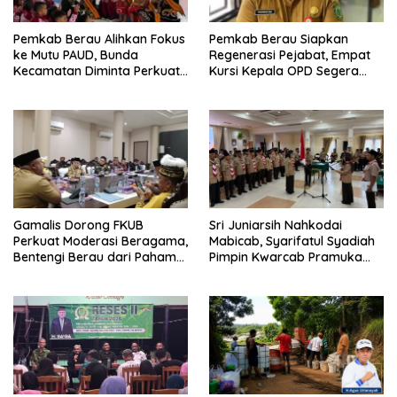
Pemkab Berau Alihkan Fokus
Pemkab Berau Siapkan
ke Mutu PAUD, Bunda
Regenerasi Pejabat, Empat
Kecamatan Diminta Perkuat
Kursi Kepala OPD Segera
Pengawasan
Diisi
Gamalis Dorong FKUB
Sri Juniarsih Nahkodai
Perkuat Moderasi Beragama,
Mabicab, Syarifatul Syadiah
Bentengi Berau dari Paham
Pimpin Kwarcab Pramuka
Pemecah Persatuan
Berau 2026–2031