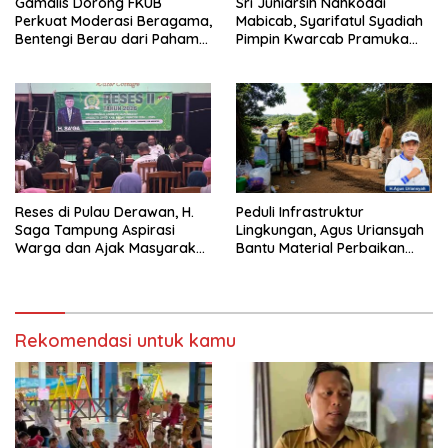
Gamalis Dorong FKUB
Sri Juniarsih Nahkodai
Perkuat Moderasi Beragama,
Mabicab, Syarifatul Syadiah
Bentengi Berau dari Paham
Pimpin Kwarcab Pramuka
Pemecah Persatuan
Berau 2026–2031
Reses di Pulau Derawan, H.
Peduli Infrastruktur
Saga Tampung Aspirasi
Lingkungan, Agus Uriansyah
Warga dan Ajak Masyarakat
Bantu Material Perbaikan
Bijak Sikapi Efisiensi
Jalan di Gang Angsa
Anggaran
Rekomendasi untuk kamu