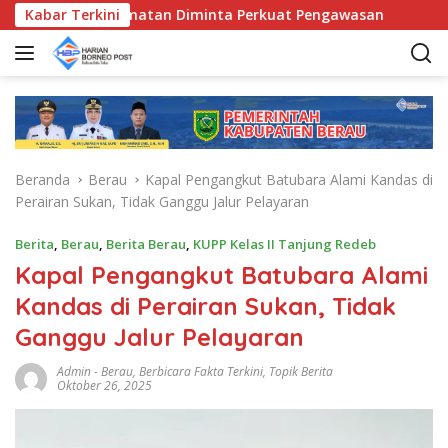
L
unda Kecamatan Diminta Perkuat Pengawasan
Kabar Terkini
Pemkab B
a
n
g
s
u
n
g
Beranda
Berau
Kapal Pengangkut Batubara Alami Kandas di
k
Perairan Sukan, Tidak Ganggu Jalur Pelayaran
e
k
Berita
,
Berau
,
Berita Berau
,
KUPP Kelas II Tanjung Redeb
o
Kapal Pengangkut Batubara Alami
n
t
Kandas di Perairan Sukan, Tidak
e
Ganggu Jalur Pelayaran
n
Admin
-
Berau
,
Berbicara Fakta Terkini
,
Topik Berita
Oktober 26, 2025