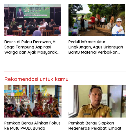
Reses di Pulau Derawan, H.
Peduli Infrastruktur
Saga Tampung Aspirasi
Lingkungan, Agus Uriansyah
Warga dan Ajak Masyarakat
Bantu Material Perbaikan
Bijak Sikapi Efisiensi
Jalan di Gang Angsa
Anggaran
Rekomendasi untuk kamu
Pemkab Berau Alihkan Fokus
Pemkab Berau Siapkan
ke Mutu PAUD, Bunda
Regenerasi Pejabat, Empat