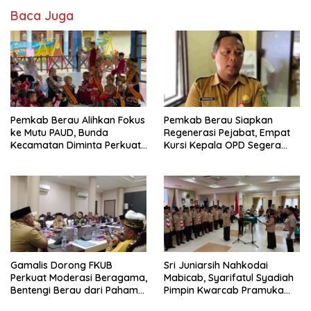
Baca Juga
Pemkab Berau Alihkan Fokus
Pemkab Berau Siapkan
ke Mutu PAUD, Bunda
Regenerasi Pejabat, Empat
Kecamatan Diminta Perkuat
Kursi Kepala OPD Segera
Pengawasan
Diisi
Gamalis Dorong FKUB
Sri Juniarsih Nahkodai
Perkuat Moderasi Beragama,
Mabicab, Syarifatul Syadiah
Bentengi Berau dari Paham
Pimpin Kwarcab Pramuka
Pemecah Persatuan
Berau 2026–2031