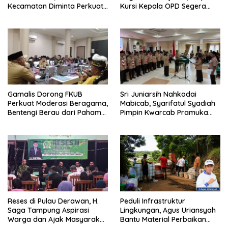
Kecamatan Diminta Perkuat
Kursi Kepala OPD Segera
Pengawasan
Diisi
Gamalis Dorong FKUB
Sri Juniarsih Nahkodai
Perkuat Moderasi Beragama,
Mabicab, Syarifatul Syadiah
Bentengi Berau dari Paham
Pimpin Kwarcab Pramuka
Pemecah Persatuan
Berau 2026–2031
Reses di Pulau Derawan, H.
Peduli Infrastruktur
Saga Tampung Aspirasi
Lingkungan, Agus Uriansyah
Warga dan Ajak Masyarakat
Bantu Material Perbaikan