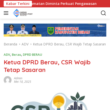
L
, Bunda Kecamatan Diminta Perkuat Pengawasan
Kabar Terkini
Pemka
a
n
g
s
u
n
g
Beranda
ADV
Ketua DPRD Berau, CSR Wajib Tetap Sasaran
k
e
ADV
,
Berau
,
DPRD BERAU
k
Ketua DPRD Berau, CSR Wajib
o
n
Tetap Sasaran
t
e
Admin
Mei 18, 2025
n