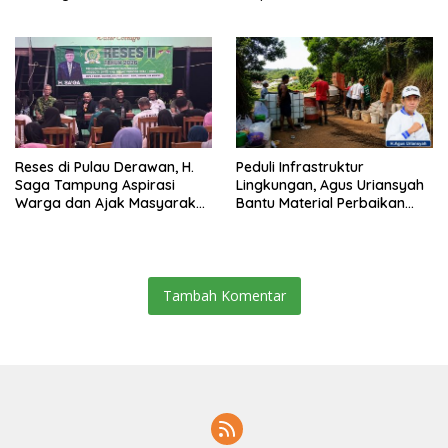
Pemecah Persatuan
Berau 2026–2031
Reses di Pulau Derawan, H.
Peduli Infrastruktur
Saga Tampung Aspirasi
Lingkungan, Agus Uriansyah
Warga dan Ajak Masyarakat
Bantu Material Perbaikan
Bijak Sikapi Efisiensi
Jalan di Gang Angsa
Anggaran
Tambah Komentar