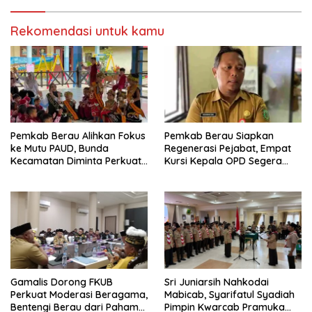
Rekomendasi untuk kamu
Pemkab Berau Alihkan Fokus
Pemkab Berau Siapkan
ke Mutu PAUD, Bunda
Regenerasi Pejabat, Empat
Kecamatan Diminta Perkuat
Kursi Kepala OPD Segera
Pengawasan
Diisi
Gamalis Dorong FKUB
Sri Juniarsih Nahkodai
Perkuat Moderasi Beragama,
Mabicab, Syarifatul Syadiah
Bentengi Berau dari Paham
Pimpin Kwarcab Pramuka