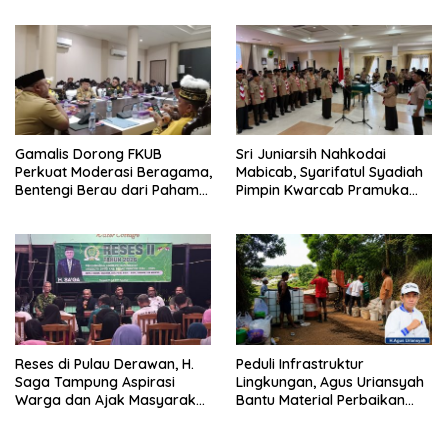
Gamalis Dorong FKUB
Sri Juniarsih Nahkodai
Perkuat Moderasi Beragama,
Mabicab, Syarifatul Syadiah
Bentengi Berau dari Paham
Pimpin Kwarcab Pramuka
Pemecah Persatuan
Berau 2026–2031
Reses di Pulau Derawan, H.
Peduli Infrastruktur
Saga Tampung Aspirasi
Lingkungan, Agus Uriansyah
Warga dan Ajak Masyarakat
Bantu Material Perbaikan
Bijak Sikapi Efisiensi
Jalan di Gang Angsa
Anggaran