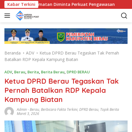
L
Bunda Kecamatan Diminta Perkuat Pengawasan
Kabar Terkini
Pemkab 
a
n
g
s
u
n
g
Beranda
ADV
Ketua DPRD Berau Tegaskan Tak Pernah
k
Batalkan RDP Kepala Kampung Biatan
e
k
ADV
,
Berau
,
Berita
,
Berita Berau
,
DPRD BERAU
o
Ketua DPRD Berau Tegaskan Tak
n
t
Pernah Batalkan RDP Kepala
e
Kampung Biatan
n
Admin
-
Berau
,
Berbicara Fakta Terkini
,
DPRD Berau
,
Topik Berita
Maret 3, 2026