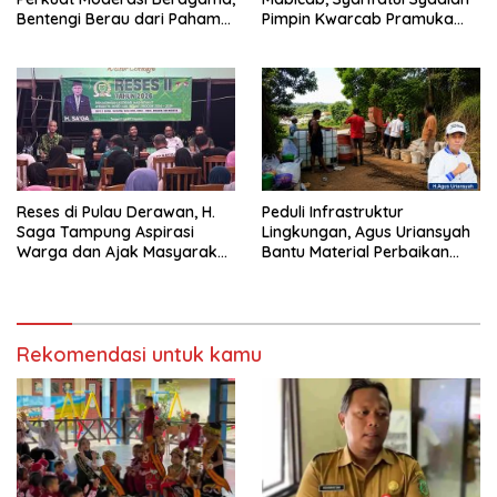
Bentengi Berau dari Paham
Pimpin Kwarcab Pramuka
Pemecah Persatuan
Berau 2026–2031
Reses di Pulau Derawan, H.
Peduli Infrastruktur
Saga Tampung Aspirasi
Lingkungan, Agus Uriansyah
Warga dan Ajak Masyarakat
Bantu Material Perbaikan
Bijak Sikapi Efisiensi
Jalan di Gang Angsa
Anggaran
Rekomendasi untuk kamu