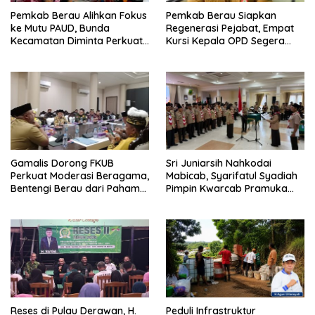
Pemkab Berau Alihkan Fokus
Pemkab Berau Siapkan
ke Mutu PAUD, Bunda
Regenerasi Pejabat, Empat
Kecamatan Diminta Perkuat
Kursi Kepala OPD Segera
Pengawasan
Diisi
Gamalis Dorong FKUB
Sri Juniarsih Nahkodai
Perkuat Moderasi Beragama,
Mabicab, Syarifatul Syadiah
Bentengi Berau dari Paham
Pimpin Kwarcab Pramuka
Pemecah Persatuan
Berau 2026–2031
Reses di Pulau Derawan, H.
Peduli Infrastruktur