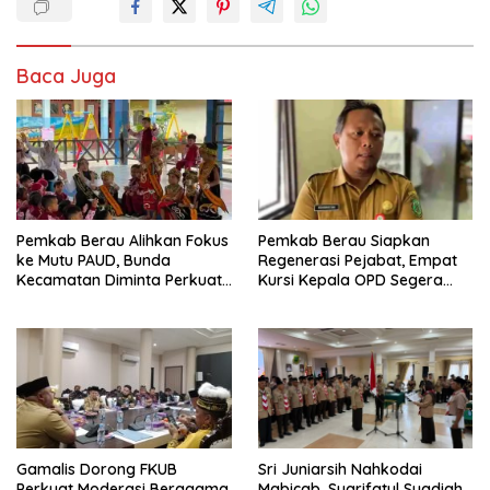
Baca Juga
Pemkab Berau Alihkan Fokus
Pemkab Berau Siapkan
ke Mutu PAUD, Bunda
Regenerasi Pejabat, Empat
Kecamatan Diminta Perkuat
Kursi Kepala OPD Segera
Pengawasan
Diisi
Gamalis Dorong FKUB
Sri Juniarsih Nahkodai
Perkuat Moderasi Beragama,
Mabicab, Syarifatul Syadiah