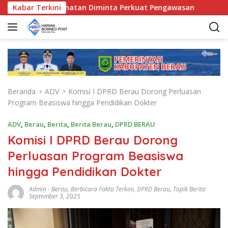
L
Bunda Kecamatan Diminta Perkuat Pengawasan
Kabar Terkini
Pemkab B
a
n
g
s
u
n
g
Beranda
ADV
Komisi I DPRD Berau Dorong Perluasan
k
Program Beasiswa hingga Pendidikan Dokter
e
k
ADV
,
Berau
,
Berita
,
Berita Berau
,
DPRD BERAU
o
Komisi I DPRD Berau Dorong
n
t
Perluasan Program Beasiswa
e
hingga Pendidikan Dokter
n
Admin
-
Berau
,
Berbicara Fakta Terkini
,
DPRD Berau
,
Topik Berita
September 3, 2025