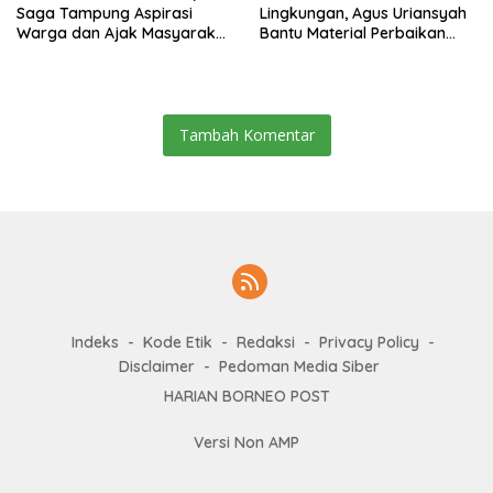
Saga Tampung Aspirasi
Lingkungan, Agus Uriansyah
Warga dan Ajak Masyarakat
Bantu Material Perbaikan
Bijak Sikapi Efisiensi
Jalan di Gang Angsa
Anggaran
Tambah Komentar
Indeks
Kode Etik
Redaksi
Privacy Policy
Disclaimer
Pedoman Media Siber
HARIAN BORNEO POST
Versi Non AMP