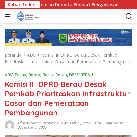
L
 Bunda Kecamatan Diminta Perkuat Pengawasan
Kabar Terkini
Pemkab
a
n
g
s
u
n
g
Beranda
ADV
Komisi III DPRD Berau Desak Pemkab
k
Prioritaskan Infrastruktur Dasar dan Pemerataan Pembangunan
e
k
ADV
,
Berau
,
Berita
,
Berita Berau
,
DPRD BERAU
o
Komisi III DPRD Berau Desak
n
t
Pemkab Prioritaskan Infrastruktur
e
Dasar dan Pemerataan
n
Pembangunan
Admin
-
Berau
,
Berbicara Fakta Terkini
,
DPRD Berau
,
Topik Berita
Desember 2, 2025