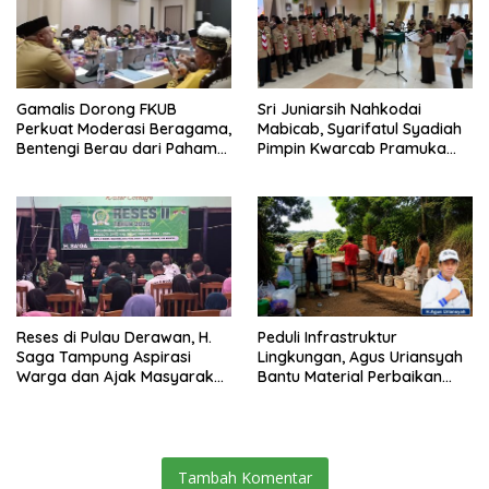
Gamalis Dorong FKUB
Sri Juniarsih Nahkodai
Perkuat Moderasi Beragama,
Mabicab, Syarifatul Syadiah
Bentengi Berau dari Paham
Pimpin Kwarcab Pramuka
Pemecah Persatuan
Berau 2026–2031
Reses di Pulau Derawan, H.
Peduli Infrastruktur
Saga Tampung Aspirasi
Lingkungan, Agus Uriansyah
Warga dan Ajak Masyarakat
Bantu Material Perbaikan
Bijak Sikapi Efisiensi
Jalan di Gang Angsa
Anggaran
Tambah Komentar