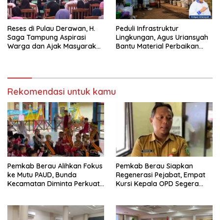
Reses di Pulau Derawan, H.
Peduli Infrastruktur
Saga Tampung Aspirasi
Lingkungan, Agus Uriansyah
Warga dan Ajak Masyarakat
Bantu Material Perbaikan
Bijak Sikapi Efisiensi
Jalan di Gang Angsa
Anggaran
Rekomendasi untuk kamu
Pemkab Berau Alihkan Fokus
Pemkab Berau Siapkan
ke Mutu PAUD, Bunda
Regenerasi Pejabat, Empat
Kecamatan Diminta Perkuat
Kursi Kepala OPD Segera
Pengawasan
Diisi