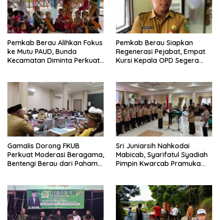
Pemkab Berau Alihkan Fokus
Pemkab Berau Siapkan
ke Mutu PAUD, Bunda
Regenerasi Pejabat, Empat
Kecamatan Diminta Perkuat
Kursi Kepala OPD Segera
Pengawasan
Diisi
Gamalis Dorong FKUB
Sri Juniarsih Nahkodai
Perkuat Moderasi Beragama,
Mabicab, Syarifatul Syadiah
Bentengi Berau dari Paham
Pimpin Kwarcab Pramuka
Pemecah Persatuan
Berau 2026–2031