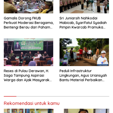
Gamalis Dorong FKUB
Sri Juniarsih Nahkodai
Perkuat Moderasi Beragama,
Mabicab, Syarifatul Syadiah
Bentengi Berau dari Paham
Pimpin Kwarcab Pramuka
Pemecah Persatuan
Berau 2026–2031
Reses di Pulau Derawan, H.
Peduli Infrastruktur
Saga Tampung Aspirasi
Lingkungan, Agus Uriansyah
Warga dan Ajak Masyarakat
Bantu Material Perbaikan
Bijak Sikapi Efisiensi
Jalan di Gang Angsa
Anggaran
Rekomendasi untuk kamu