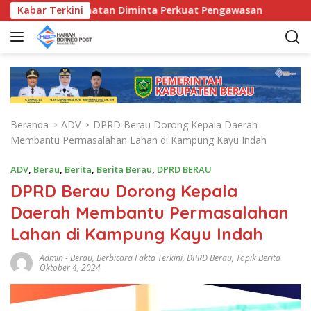
L
unda Kecamatan Diminta Perkuat Pengawasan
Kabar Terkini
Pemkab B
a
n
g
s
u
n
g
Beranda
ADV
DPRD Berau Dorong Kepala Daerah
k
Membantu Permasalahan Lahan di Kampung Kayu Indah
e
k
ADV
,
Berau
,
Berita
,
Berita Berau
,
DPRD BERAU
o
DPRD Berau Dorong Kepala
n
t
Daerah Membantu Permasalahan
e
Lahan di Kampung Kayu Indah
n
Admin
-
Berau
,
Berbicara Fakta Terkini
,
DPRD Berau
,
Topik Berita
Oktober 4, 2024