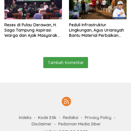
Reses di Pulau Derawan, H.
Peduli Infrastruktur
Saga Tampung Aspirasi
Lingkungan, Agus Uriansyah
Warga dan Ajak Masyarakat
Bantu Material Perbaikan
Bijak Sikapi Efisiensi
Jalan di Gang Angsa
Anggaran
Tambah Komentar
Indeks
Kode Etik
Redaksi
Privacy Policy
Disclaimer
Pedoman Media Siber