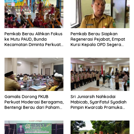
Pemkab Berau Alihkan Fokus
Pemkab Berau Siapkan
ke Mutu PAUD, Bunda
Regenerasi Pejabat, Empat
Kecamatan Diminta Perkuat
Kursi Kepala OPD Segera
Pengawasan
Diisi
Gamalis Dorong FKUB
Sri Juniarsih Nahkodai
Perkuat Moderasi Beragama,
Mabicab, Syarifatul Syadiah
Bentengi Berau dari Paham
Pimpin Kwarcab Pramuka
Pemecah Persatuan
Berau 2026–2031