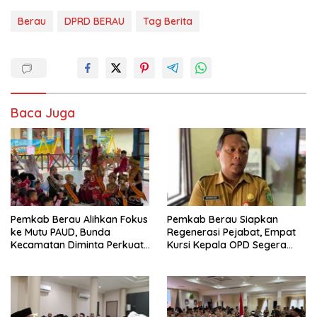
Berau
DPRD BERAU
Tag Berita
Baca Juga
Pemkab Berau Alihkan Fokus
Pemkab Berau Siapkan
ke Mutu PAUD, Bunda
Regenerasi Pejabat, Empat
Kecamatan Diminta Perkuat
Kursi Kepala OPD Segera
Pengawasan
Diisi