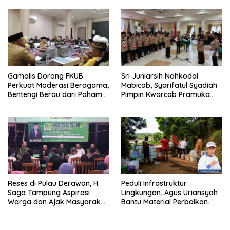
Gamalis Dorong FKUB
Sri Juniarsih Nahkodai
Perkuat Moderasi Beragama,
Mabicab, Syarifatul Syadiah
Bentengi Berau dari Paham
Pimpin Kwarcab Pramuka
Pemecah Persatuan
Berau 2026–2031
Reses di Pulau Derawan, H.
Peduli Infrastruktur
Saga Tampung Aspirasi
Lingkungan, Agus Uriansyah
Warga dan Ajak Masyarakat
Bantu Material Perbaikan
Bijak Sikapi Efisiensi
Jalan di Gang Angsa
Anggaran