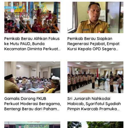
Pemkab Berau Alihkan Fokus
Pemkab Berau Siapkan
ke Mutu PAUD, Bunda
Regenerasi Pejabat, Empat
Kecamatan Diminta Perkuat
Kursi Kepala OPD Segera
Pengawasan
Diisi
Gamalis Dorong FKUB
Sri Juniarsih Nahkodai
Perkuat Moderasi Beragama,
Mabicab, Syarifatul Syadiah
Bentengi Berau dari Paham
Pimpin Kwarcab Pramuka
Pemecah Persatuan
Berau 2026–2031