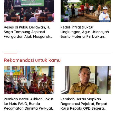
Reses di Pulau Derawan, H.
Peduli Infrastruktur
Saga Tampung Aspirasi
Lingkungan, Agus Uriansyah
Warga dan Ajak Masyarakat
Bantu Material Perbaikan
Bijak Sikapi Efisiensi
Jalan di Gang Angsa
Anggaran
Rekomendasi untuk kamu
Pemkab Berau Alihkan Fokus
Pemkab Berau Siapkan
ke Mutu PAUD, Bunda
Regenerasi Pejabat, Empat
Kecamatan Diminta Perkuat
Kursi Kepala OPD Segera
Pengawasan
Diisi