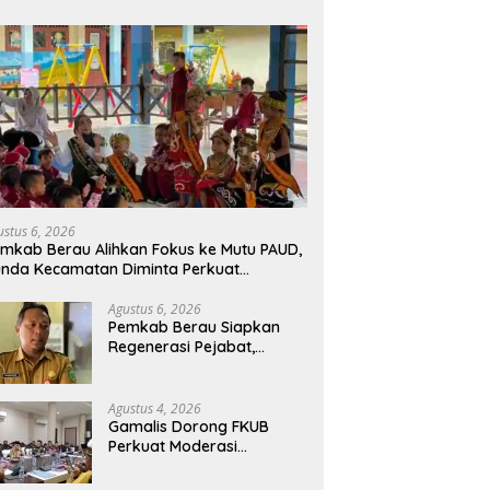
ustus 6, 2026
mkab Berau Alihkan Fokus ke Mutu PAUD,
nda Kecamatan Diminta Perkuat
engawasan
Agustus 6, 2026
Pemkab Berau Siapkan
Regenerasi Pejabat,
Empat Kursi Kepala OPD
Segera Diisi
Agustus 4, 2026
Gamalis Dorong FKUB
Perkuat Moderasi
Beragama, Bentengi Berau
dari Paham Pemecah