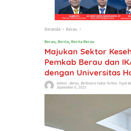
Beranda
Berau
Berau
,
Berita
,
Berita Berau
Majukan Sektor Keseh
Pemkab Berau dan IK
dengan Universitas H
Admin
-
Berau
,
Berbicara Fakta Terkini
,
Topik B
September 6, 2025