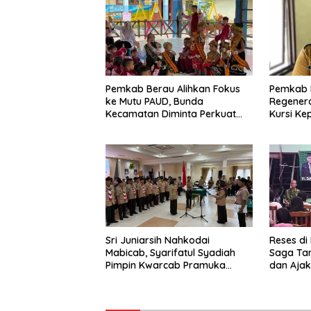
Pemkab Berau Alihkan Fokus
Pemkab 
ke Mutu PAUD, Bunda
Regenera
Kecamatan Diminta Perkuat
Kursi Ke
Pengawasan
Sri Juniarsih Nahkodai
Reses di
Mabicab, Syarifatul Syadiah
Saga Ta
Pimpin Kwarcab Pramuka
dan Ajak
Berau 2026–2031
Sikapi E