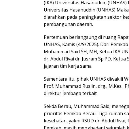
(IKA) Universitas Hasanuddin (UNHAS) 
Universitas Hasanuddin (UNHAS) Makass
diarahkan pada peningkatan sektor ke
pembangunan daerah.
Pertemuan berlangsung di ruang Rapat
UNHAS, Kamis (4/9/2025). Dari Pemkab 
Muhammad Said SH, MH, Ketua IKA UNH
dr. Abdul Rivai dr. Jusram Sp.PD, Ketu
jajaran tim kerja sama.
Sementara itu, pihak UNHAS diwakili 
Prof. Muhammad Ruslin, drg., M.Kes., Ph
direktur lembaga terkait.
Sekda Berau, Muhammad Said, menegas
prioritas Pemkab Berau. Tiga rumah s
kesehatan, yakni RSUD dr. Abdul Rivai,
Pemkab, masih menghadapi sejumlah ke