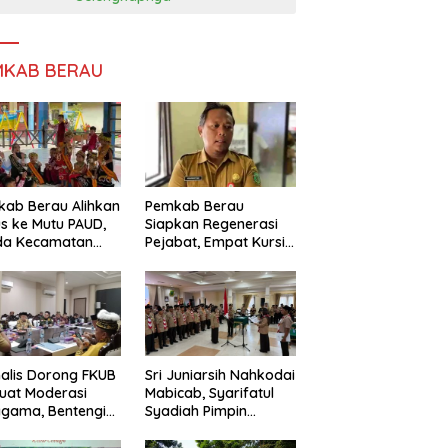
MKAB BERAU
ab Berau Alihkan
Pemkab Berau
s ke Mutu PAUD,
Siapkan Regenerasi
da Kecamatan
Pejabat, Empat Kursi
nta Perkuat
Kepala OPD Segera
gawasan
Diisi
alis Dorong FKUB
Sri Juniarsih Nahkodai
uat Moderasi
Mabicab, Syarifatul
gama, Bentengi
Syadiah Pimpin
u dari Paham
Kwarcab Pramuka
ecah Persatuan
Berau 2026–2031