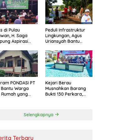
s di Pulau
Peduli Infrastruktur
wan, H. Saga
Lingkungan, Agus
ung Aspirasi
Uriansyah Bantu
ga dan Ajak
Material Perbaikan
arakat Bijak
Jalan di Gang Angsa
i Efisiensi
garan
gram PONDASI PT
Kejari Berau
 Bantu Warga
Musnahkan Barang
ki Rumah yang
Bukti 130 Perkara,
, Sehat, dan
Kasus Narkotika
man
Masih Mendominasi
Selengkapnya
erita Terbaru