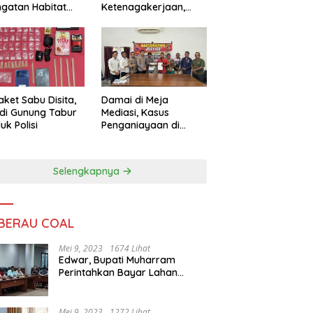
ngatan Habitat
Ketenagakerjaan,
ya
Sengketa Buruh
Didorong Tuntas
Lewat Mediasi
aket Sabu Disita,
Damai di Meja
 di Gunung Tabur
Mediasi, Kasus
uk Polisi
Penganiayaan di
Gunung Tabur
Diselesaikan Lewat
Restorative Justice
Selengkapnya
 BERAU COAL
Mei 9, 2023
1674 Lihat
Edwar, Bupati Muharram
Perintahkan Bayar Lahan
Warga
Mei 9, 2023
1272 Lihat