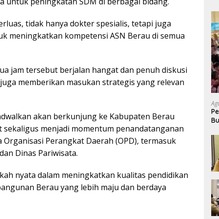
uka untuk peningkatan SDM di berbagai bidang.
rluas, tidak hanya dokter spesialis, tetapi juga
untuk meningkatkan kompetensi ASN Berau di semua
a jam tersebut berjalan hangat dan penuh diskusi
 juga memberikan masukan strategis yang relevan
Ag
Pe
ijadwalkan akan berkunjung ke Kabupaten Berau
Bu
ut sekaligus menjadi momentum penandatanganan
P
a Organisasi Perangkat Daerah (OPD), termasuk
dan Dinas Pariwisata.
gkah nyata dalam meningkatkan kualitas pendidikan
angunan Berau yang lebih maju dan berdaya