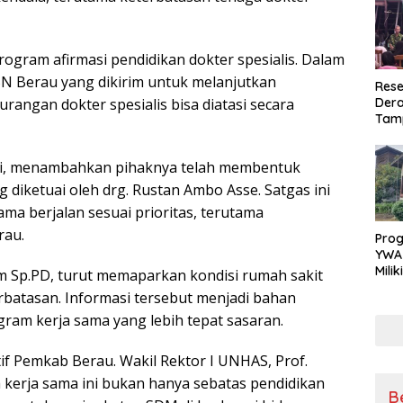
gram afirmasi pendidikan dokter spesialis. Dalam
SN Berau yang dikirim untuk melanjutkan
Rese
Dera
angan dokter spesialis bisa diatasi secara
Tamp
War
Masy
pi, menambahkan pihaknya telah membentuk
Sikap
Ang
iketuai oleh drg. Rustan Ambo Asse. Satgas ini
ma berjalan sesuai prioritas, terutama
rau.
Pro
YWA
Mili
ram Sp.PD, turut memaparkan kondisi rumah sakit
Aman
batasan. Informasi tersebut menjadi bahan
Nya
am kerja sama yang lebih tepat sasaran.
if Pemkab Berau. Wakil Rektor I UNHAS, Prof.
erja sama ini bukan hanya sebatas pendidikan
B