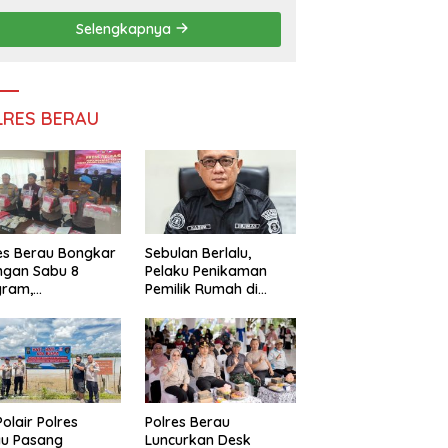
Persatuan
Selengkapnya
LRES BERAU
es Berau Bongkar
Sebulan Berlalu,
ngan Sabu 8
Pelaku Penikaman
gram,
Pemilik Rumah di
ndalikan Napi
Tanjung Redeb Masih
 Dalam Lapas
Diburu Polisi
akan
Polair Polres
Polres Berau
au Pasang
Luncurkan Desk