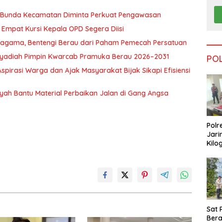
, Bunda Kecamatan Diminta Perkuat Pengawasan
Empat Kursi Kepala OPD Segera Diisi
ragama, Bentengi Berau dari Paham Pemecah Persatuan
l Syadiah Pimpin Kwarcab Pramuka Berau 2026–2031
PO
pirasi Warga dan Ajak Masyarakat Bijak Sikapi Efisiensi
nsyah Bantu Material Perbaikan Jalan di Gang Angsa
Polr
Jari
Kilo
Dike
dari
Tar
Sat 
Ber