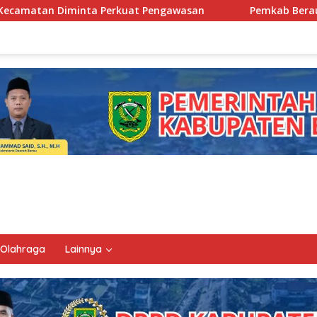
t Pengawasan
Pemkab Berau Siapkan Regenerasi Pejabat
Olahraga
Lainnya