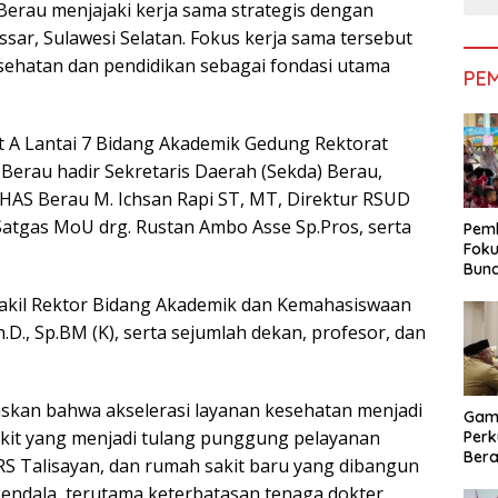
Berau menjajaki kerja sama strategis dengan
ar, Sulawesi Selatan. Fokus kerja sama tersebut
sehatan dan pendidikan sebagai fondasi utama
PE
 A Lantai 7 Bidang Akademik Gedung Rektorat
Berau hadir Sekretaris Daerah (Sekda) Berau,
AS Berau M. Ichsan Rapi ST, MT, Direktur RSUD
a Satgas MoU drg. Rustan Ambo Asse Sp.Pros, serta
Pemk
Foku
Bun
Dimi
Wakil Rektor Bidang Akademik dan Kemahasiswaan
Pen
.D., Sp.BM (K), serta sejumlah dekan, profesor, dan
kan bahwa akselerasi layanan kesehatan menjadi
Gam
akit yang menjadi tulang punggung pelayanan
Perk
Bera
 RS Talisayan, dan rumah sakit baru yang dibangun
Bera
ndala, terutama keterbatasan tenaga dokter
Pem