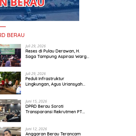
RD BERAU
Juli 29, 2026
Reses di Pulau Derawan, H.
Saga Tampung Aspirasi Warga
dan Ajak Masyarakat Bijak
Sikapi Efisiensi Anggaran
Juli 29, 2026
Peduli Infrastruktur
Lingkungan, Agus Uriansyah
Bantu Material Perbaikan Jalan
di Gang Angsa
Juni 15, 2026
DPRD Berau Soroti
Transparansi Rekrutmen PT
PAMA, Data Tenaga Kerja Lokal
Dipertanyakan
Juni 12, 2026
Anggaran Berau Terancam