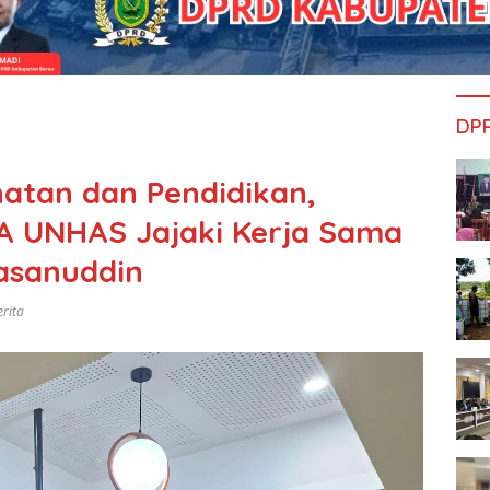
DP
atan dan Pendidikan,
A UNHAS Jajaki Kerja Sama
asanuddin
erita