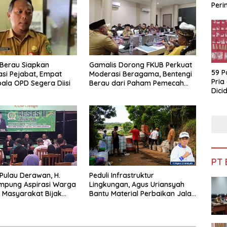
Peri
Bua
Berau Siapkan
Gamalis Dorong FKUB Perkuat
59 P
si Pejabat, Empat
Moderasi Beragama, Bentengi
Pria
pala OPD Segera Diisi
Berau dari Paham Pemecah
Dicid
Persatuan
PT
 Pulau Derawan, H.
Peduli Infrastruktur
mpung Aspirasi Warga
Lingkungan, Agus Uriansyah
 Masyarakat Bijak
Bantu Material Perbaikan Jalan
fisiensi Anggaran
di Gang Angsa