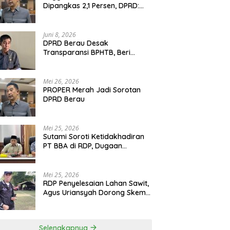
Dipangkas 2,1 Persen, DPRD:
Program Monumental Harus
Ditunda
Juni 8, 2026
DPRD Berau Desak
Transparansi BPHTB, Beri
Tenggat Sepekan untuk
Penyelesaian Polemik
Mei 26, 2026
PROPER Merah Jadi Sorotan
DPRD Berau
Mei 25, 2026
Sutami Soroti Ketidakhadiran
PT BBA di RDP, Dugaan
Permainan Oknum Menguat
Mei 25, 2026
RDP Penyelesaian Lahan Sawit,
Agus Uriansyah Dorong Skema
Tali Asih untuk Cari Jalan
Tengah
Selengkapnya