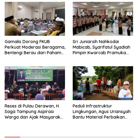
Gamalis Dorong FKUB
Sri Juniarsih Nahkodai
Perkuat Moderasi Beragama,
Mabicab, Syarifatul Syadiah
Bentengi Berau dari Paham
Pimpin Kwarcab Pramuka
Pemecah Persatuan
Berau 2026–2031
Reses di Pulau Derawan, H.
Peduli Infrastruktur
Saga Tampung Aspirasi
Lingkungan, Agus Uriansyah
Warga dan Ajak Masyarakat
Bantu Material Perbaikan
Bijak Sikapi Efisiensi
Jalan di Gang Angsa
Anggaran