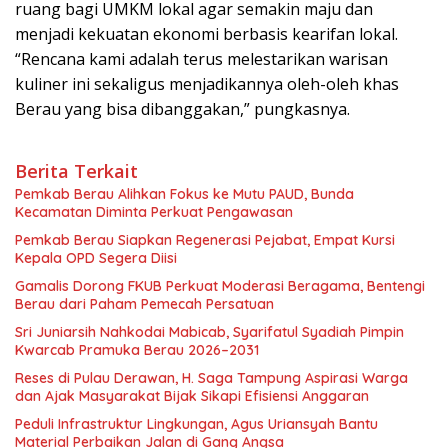
ruang bagi UMKM lokal agar semakin maju dan
menjadi kekuatan ekonomi berbasis kearifan lokal.
“Rencana kami adalah terus melestarikan warisan
kuliner ini sekaligus menjadikannya oleh-oleh khas
Berau yang bisa dibanggakan,” pungkasnya.
Berita Terkait
Pemkab Berau Alihkan Fokus ke Mutu PAUD, Bunda
Kecamatan Diminta Perkuat Pengawasan
Pemkab Berau Siapkan Regenerasi Pejabat, Empat Kursi
Kepala OPD Segera Diisi
Gamalis Dorong FKUB Perkuat Moderasi Beragama, Bentengi
Berau dari Paham Pemecah Persatuan
Sri Juniarsih Nahkodai Mabicab, Syarifatul Syadiah Pimpin
Kwarcab Pramuka Berau 2026–2031
Reses di Pulau Derawan, H. Saga Tampung Aspirasi Warga
dan Ajak Masyarakat Bijak Sikapi Efisiensi Anggaran
Peduli Infrastruktur Lingkungan, Agus Uriansyah Bantu
Material Perbaikan Jalan di Gang Angsa