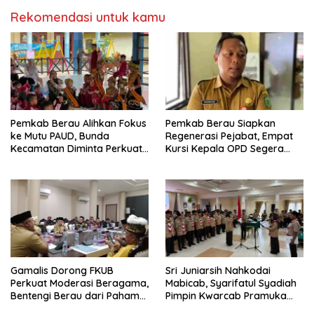
Rekomendasi untuk kamu
Pemkab Berau Alihkan Fokus
Pemkab Berau Siapkan
ke Mutu PAUD, Bunda
Regenerasi Pejabat, Empat
Kecamatan Diminta Perkuat
Kursi Kepala OPD Segera
Pengawasan
Diisi
Gamalis Dorong FKUB
Sri Juniarsih Nahkodai
Perkuat Moderasi Beragama,
Mabicab, Syarifatul Syadiah
Bentengi Berau dari Paham
Pimpin Kwarcab Pramuka
Pemecah Persatuan
Berau 2026–2031